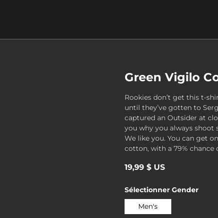
Green Vigilo Co
Rookies don’t get this t-shi
until they’ve gotten to Serg
captured an Outsider at clos
you why you always shoot sh
We like you. You can get on
cotton, with a 79% chance of
19,99 $ US
Sélectionner
Gender
Men's