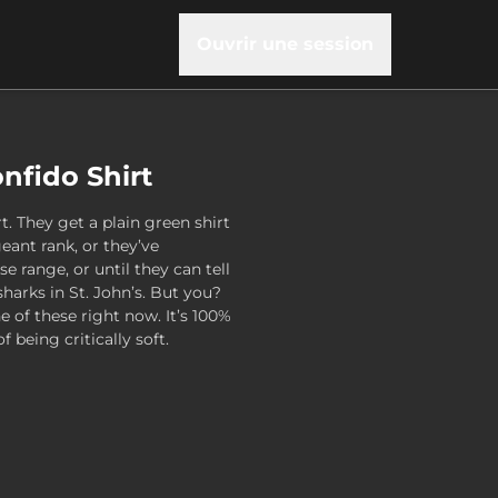
Ouvrir une session
nfido Shirt
rt. They get a plain green shirt
eant rank, or they’ve
e range, or until they can tell
arks in St. John’s. But you?
e of these right now. It’s 100%
 being critically soft.