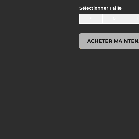
Sélectionner
Taille
S
M
undefined, , 0,00 $ US
ACHETER MAINTEN