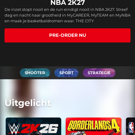
Borderlands 4
WWE 2K26
NBA 2K27
De inzet stopt nooit en de run eindigt nooit in NBA 2K27. Streef
The show never stops in WWE 2K26! Featuring 400+ Superstars
Borderlands 4 is een chaotische looter shooter, boordevol met
dag en nacht naar grootheid in MyCAREER, MyTEAM en MyNBA
and Legends, all-new match types, CM Punk’s Showcase, and
miljarden wapens, dodelijke vijanden en intense co-op actie.
en maak je basketbaldromen waar. THE CITY
more.
Ontsnap van een gevaarlijke, verborgen planeet als een van
vier stoere Vault Hunters.
PRE-ORDER NU
NU KOPEN
NU KOPEN
SHOOTER
SPORT
STRATEGIE
Uitgelicht