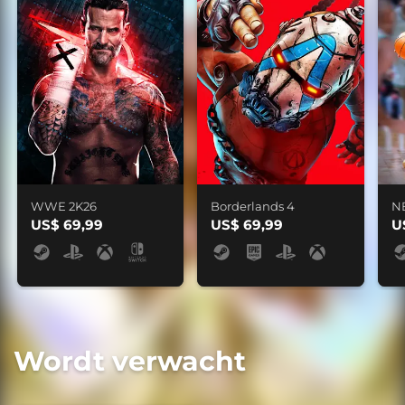
WWE 2K26
Borderlands 4
N
US$ 69,99
US$ 69,99
U
Wordt verwacht