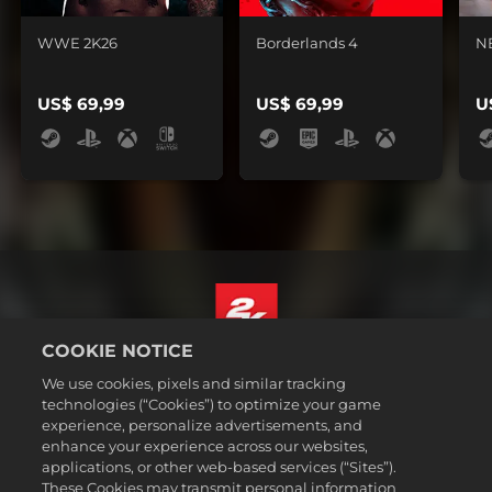
WWE 2K26
Borderlands 4
N
US$ 69,99
US$ 69,99
U
COOKIE NOTICE
Nederlands
We use cookies, pixels and similar tracking
Juridische informatie
technologies (“Cookies”) to optimize your game
experience, personalize advertisements, and
Privacybeleid
enhance your experience across our websites,
Cookiebeleid
applications, or other web-based services (“Sites”).
These Cookies may transmit personal information
Ondersteuning