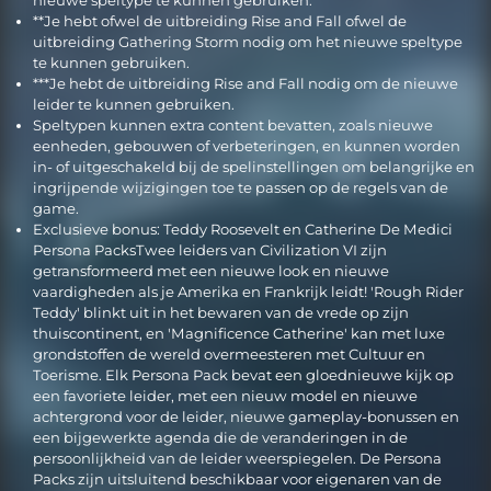
**Je hebt ofwel de uitbreiding Rise and Fall ofwel de
uitbreiding Gathering Storm nodig om het nieuwe speltype
te kunnen gebruiken.
***Je hebt de uitbreiding Rise and Fall nodig om de nieuwe
leider te kunnen gebruiken.
Speltypen kunnen extra content bevatten, zoals nieuwe
eenheden, gebouwen of verbeteringen, en kunnen worden
in- of uitgeschakeld bij de spelinstellingen om belangrijke en
ingrijpende wijzigingen toe te passen op de regels van de
game.
Exclusieve bonus: Teddy Roosevelt en Catherine De Medici
Persona PacksTwee leiders van Civilization VI zijn
getransformeerd met een nieuwe look en nieuwe
vaardigheden als je Amerika en Frankrijk leidt! 'Rough Rider
Teddy' blinkt uit in het bewaren van de vrede op zijn
thuiscontinent, en 'Magnificence Catherine' kan met luxe
grondstoffen de wereld overmeesteren met Cultuur en
Toerisme. Elk Persona Pack bevat een gloednieuwe kijk op
een favoriete leider, met een nieuw model en nieuwe
achtergrond voor de leider, nieuwe gameplay-bonussen en
een bijgewerkte agenda die de veranderingen in de
persoonlijkheid van de leider weerspiegelen. De Persona
Packs zijn uitsluitend beschikbaar voor eigenaren van de