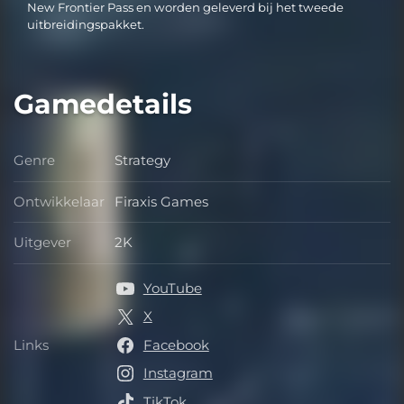
New Frontier Pass en worden geleverd bij het tweede
uitbreidingspakket.
Gamedetails
Genre
Strategy
Genre
Ontwikkelaar
Firaxis Games
Ontwikkelaar
Uitgever
2K
Uitgever
YouTube
X
Links
Facebook
Links
Instagram
TikTok