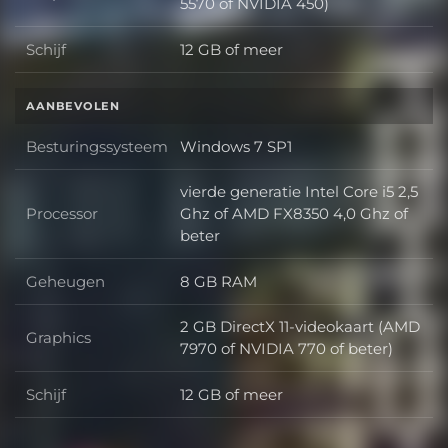
Graphics
5570 of NVIDIA 450)
Schijf
12 GB of meer
Schijf
AANBEVOLEN
Besturingssysteem
Windows 7 SP1
Besturingssysteem
vierde generatie Intel Core i5 2,5
Processor
Ghz of AMD FX8350 4,0 Ghz of
Processor
beter
Geheugen
8 GB RAM
Geheugen
2 GB DirectX 11-videokaart (AMD
Graphics
Graphics
7970 of NVIDIA 770 of beter)
Schijf
12 GB of meer
Schijf