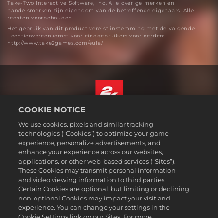
Take-Two Interactive Software, Inc. Alle overige merken en
handelsmerken zijn eigendom van de betreffende eigenaars. Alle
rechten voorbehouden.
Het gebruik van dit product vereist instemming met de volgende
licentieovereenkomst voor eindgebruikers voor derden:
http://www.take2games.com/eula/
COOKIE NOTICE
Nederlands
We use cookies, pixels and similar tracking
Juridische informatie
technologies (“Cookies”) to optimize your game
experience, personalize advertisements, and
Privacybeleid
enhance your experience across our websites,
Cookiebeleid
applications, or other web-based services (“Sites”).
These Cookies may transmit personal information
Ondersteuning
and video viewing information to third parties.
Mijn persoonlijke informatie niet verkopen of delen
Certain Cookies are optional, but limiting or declining
Order Lookup & Refunds
non-optional Cookies may impact your visit and
experience. You can change your settings in the
2K Ad Partners
Cookie Settings link on our Sites. For more