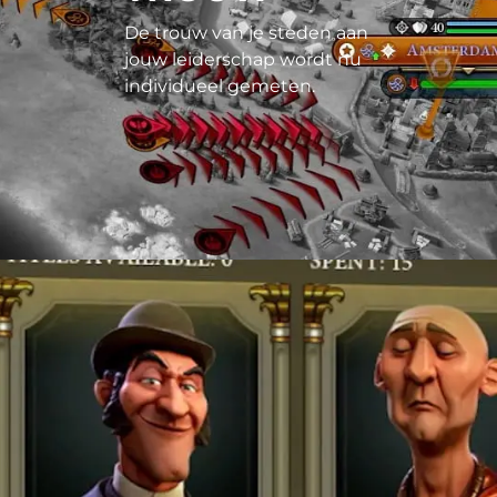
De trouw van je steden aan
jouw leiderschap wordt nu
individueel gemeten.