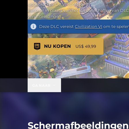
uitgebrachte Civ VI content.
Bespaar in plaats van het los aanschaffen van DLC
en uitbreidingen.
Deze DLC vereist
Civilization VI
om te spele
NU KOPEN
US$ 49,99
GA NAAR
Schermafbeeldingen 