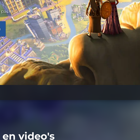
 packs
n
en video's