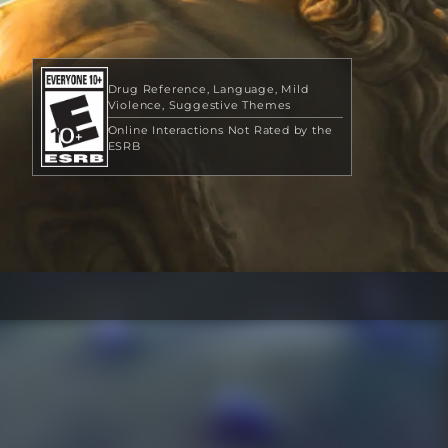
Drug Reference
Language
Mild
Violence
Suggestive Themes
Online Interactions Not Rated by the
ESRB
US$ 49,99