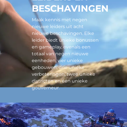
BESCHAVINGEN
Maak kennis met negen
nieuwe leiders uit acht
nieuwe beschavingen. Elke
leider biedt unieke bonussen
en gameplay, evenals een
totaal van negen nieuwe
eenheden, vier unieke
gebouwen, drie unieke
verbeteringen, twee unieke
districten en één unieke
gouverneur.