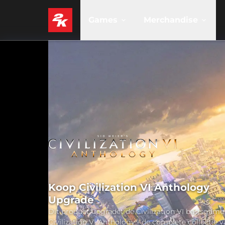
Games
Merchandise
Koop Civilization VI Anthology
Upgrade
Dit product upgradet de Civilization VI basisgame
Civilization VI Anthology - de complete collectie v