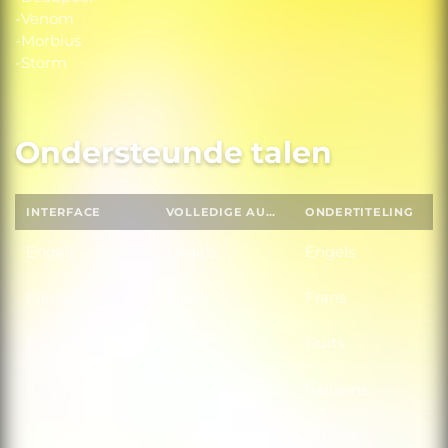
-Venom
-Morbius
-Storm
Ondersteunde talen
INTERFACE
VOLLEDIGE AUDIO
ONDERTITELING
Engels
Engels
Engels
Frans
Frans
Frans
Duits
Duits
Duits
Italiaans
Italiaans
Italiaans
Japans
Japans
Japans