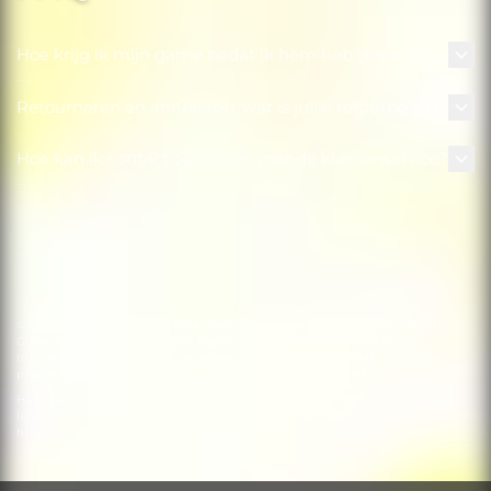
Hoe krijg ik mijn game nadat ik hem heb gekocht?
Retourneren en annuleren: wat is jullie retourbeleid?
Hoe kan ik contact opnemen met de klantenservice?
© 2022 MARVEL © 2022 Take-Two Interactive Software, Inc., 2K, Firaxis
Games and their respective logos are all trademarks of Take-Two
Interactive Software, Inc. All other marks and trademarks are the
property of their respective owners. All rights reserved.
Het gebruik van dit product vereist instemming met de volgende
licentieovereenkomst voor eindgebruikers voor derden:
http://www.take2games.com/eula/