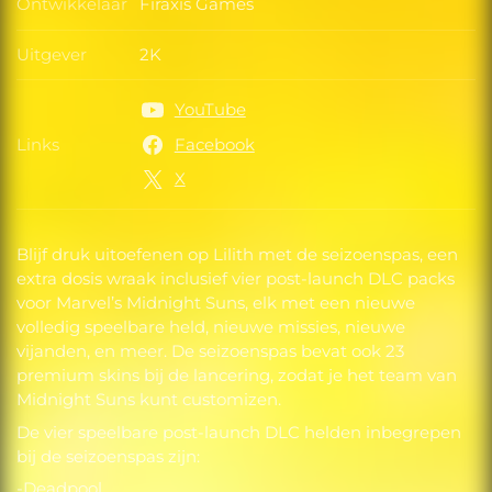
Ontwikkelaar
Firaxis Games
Ontwikkelaar
Uitgever
2K
Uitgever
YouTube
Links
Facebook
Links
X
Blijf druk uitoefenen op Lilith met de seizoenspas, een
extra dosis wraak inclusief vier post-launch DLC packs
voor Marvel’s Midnight Suns, elk met een nieuwe
volledig speelbare held, nieuwe missies, nieuwe
vijanden, en meer. De seizoenspas bevat ook 23
premium skins bij de lancering, zodat je het team van
Midnight Suns kunt customizen.
De vier speelbare post-launch DLC helden inbegrepen
bij de seizoenspas zijn:
-Deadpool