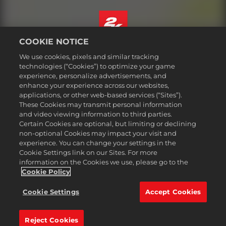
COOKIE NOTICE
Nederlands
We use cookies, pixels and similar tracking
Juridische informatie
technologies (“Cookies”) to optimize your game
experience, personalize advertisements, and
Privacybeleid
enhance your experience across our websites,
Cookiebeleid
applications, or other web-based services (“Sites”).
These Cookies may transmit personal information
Ondersteuning
and video viewing information to third parties.
Mijn persoonlijke informatie niet verkopen of delen
Certain Cookies are optional, but limiting or declining
Order Lookup & Refunds
non-optional Cookies may impact your visit and
experience. You can change your settings in the
2K Ad Partners
Cookie Settings link on our Sites. For more
information on the Cookies we use, please go to the
©2016-2026 Take-Two Interactive Software Inc. 2K, Firaxis Games,
Civilization, and their respective logos are trademarks of Take-Two
Cookie Policy
Interactive Software, Inc. All rights reserved.
Alle handelsmerken in dit document zijn het eigendom van hun
Cookie Settings
Accept Cookies
respectievelijke eigenaars.
Reject Cookies