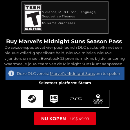
Violence
Mild Blood
Language
Suggestive Themes
In-Game Purchases
Buy Marvel's Midnight Suns Season Pass
De seizoenspas bevat vier post-launch DLC packs, elk met een
nieuwe volledig speelbare held, nieuwe missies, nieuwe
vijanden, en meer. Bevat ook 23 premium skins bij de lancering
waarmee je jouw team van de Midnight Suns kunt aanpassen.
Deze DLC vereist
Marvel's Midnight Suns
om te spelen
Selecteer platform: Steam
NU KOPEN
US$ 49,99