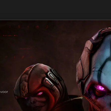
n
 voor