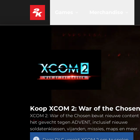
Games
Merchandise
Koop XCOM 2: War of the Chose
XCOM 2: War of the Chosen bevat nieuwe content
het gevecht tegen ADVENT, inclusief nieuwe
soldatenklassen, vijanden, missies, maps en meer.
Deze DLC vereist
XCOM 2
om te spelen