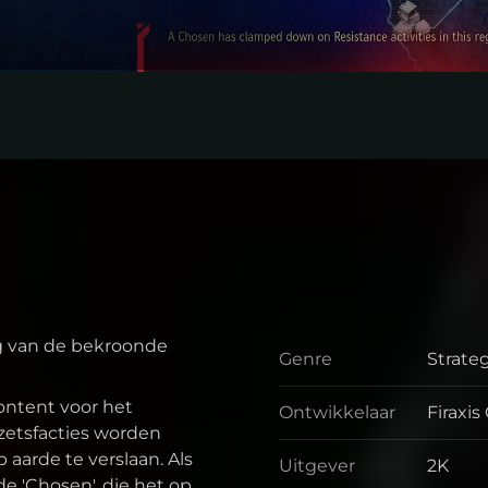
ng van de bekroonde
Genre
Strate
Genre
ontent voor het
Ontwikkelaar
Firaxi
Ontwik
zetsfacties worden
aarde te verslaan. Als
Uitgever
2K
Uitgev
de 'Chosen', die het op