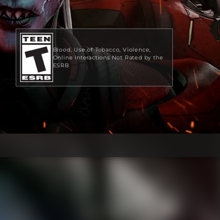
Blood
Use of Tobacco
Violence
Online Interactions Not Rated by the
ESRB
US$ 19,99