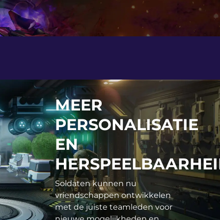
MEER
PERSONALISATIE
EN
HERSPEELBAARHEI
Soldaten kunnen nu
vriendschappen ontwikkelen
met de juiste teamleden voor
nieuwe mogelijkheden en