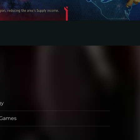
gy
s Games
kelaar
er