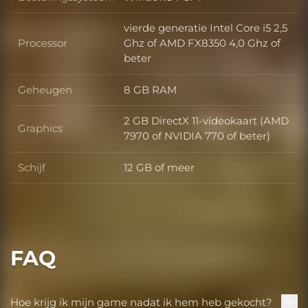
Besturingssysteem
vierde generatie Intel Core i5 2,5
Processor
Ghz of AMD FX8350 4,0 Ghz of
Processor
beter
Geheugen
8 GB RAM
Geheugen
2 GB DirectX 11-videokaart (AMD
Graphics
Graphics
7970 of NVIDIA 770 of beter)
Schijf
12 GB of meer
Schijf
FAQ
Hoe krijg ik mijn game nadat ik hem heb gekocht?