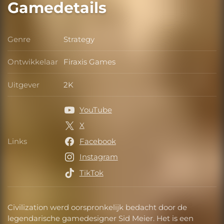
Gamedetails
Genre
Strategy
Genre
Ontwikkelaar
Firaxis Games
Ontwikkelaar
Uitgever
2K
Uitgever
YouTube
X
Links
Facebook
Links
Instagram
TikTok
Civilization werd oorspronkelijk bedacht door de
legendarische gamedesigner Sid Meier. Het is een