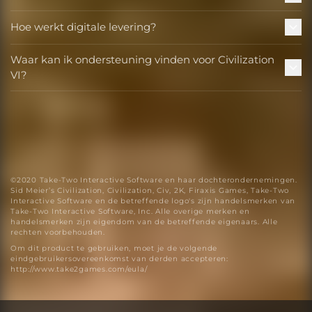
Hoe werkt digitale levering?
Waar kan ik ondersteuning vinden voor Civilization
VI?
©2020 Take-Two Interactive Software en haar dochterondernemingen.
Sid Meier’s Civilization, Civilization, Civ, 2K, Firaxis Games, Take-Two
Interactive Software en de betreffende logo's zijn handelsmerken van
Take-Two Interactive Software, Inc. Alle overige merken en
handelsmerken zijn eigendom van de betreffende eigenaars. Alle
rechten voorbehouden.
Om dit product te gebruiken, moet je de volgende
eindgebruikersovereenkomst van derden accepteren:
http://www.take2games.com/eula/