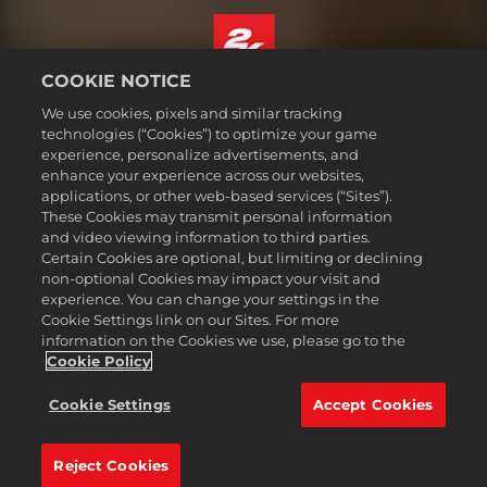
COOKIE NOTICE
Nederlands
We use cookies, pixels and similar tracking
Juridische informatie
technologies (“Cookies”) to optimize your game
experience, personalize advertisements, and
Privacybeleid
enhance your experience across our websites,
Cookiebeleid
applications, or other web-based services (“Sites”).
These Cookies may transmit personal information
Ondersteuning
and video viewing information to third parties.
Mijn persoonlijke informatie niet verkopen of delen
Certain Cookies are optional, but limiting or declining
Order Lookup & Refunds
non-optional Cookies may impact your visit and
experience. You can change your settings in the
2K Ad Partners
Cookie Settings link on our Sites. For more
information on the Cookies we use, please go to the
©2016-2026 Take-Two Interactive Software Inc. 2K, Firaxis Games,
Civilization, and their respective logos are trademarks of Take-Two
Cookie Policy
Interactive Software, Inc. All rights reserved.
Alle handelsmerken in dit document zijn het eigendom van hun
Cookie Settings
Accept Cookies
respectievelijke eigenaars.
Reject Cookies