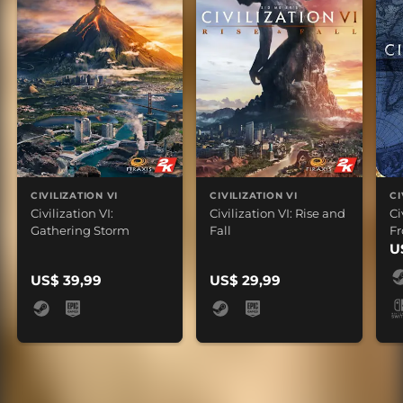
CIVILIZATION VI
CIVILIZATION VI
CI
Civilization VI:
Civilization VI: Rise and
Ci
Gathering Storm
Fall
Fr
U
US$ 39,99
US$ 29,99