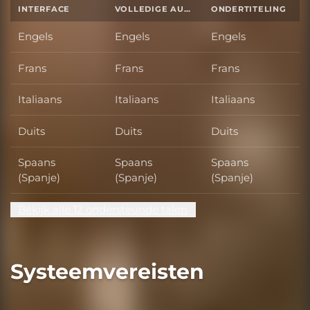
INTERFACE
VOLLEDIGE AUDIO
ONDERTITELING
Engels
Engels
Engels
Frans
Frans
Frans
Italiaans
Italiaans
Italiaans
Duits
Duits
Duits
Spaans
Spaans
Spaans
(Spanje)
(Spanje)
(Spanje)
Bekijk alle 12 ondersteunde talen
Systeemvereisten