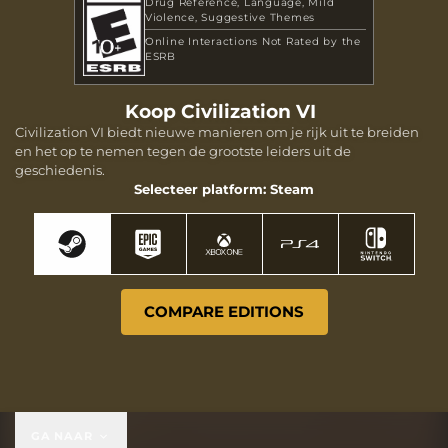
Drug Reference
Language
Mild
Violence
Suggestive Themes
Online Interactions Not Rated by the
ESRB
Koop Civilization VI
Civilization VI biedt nieuwe manieren om je rijk uit te breiden
en het op te nemen tegen de grootste leiders uit de
geschiedenis.
Selecteer platform: Steam
COMPARE EDITIONS
GA NAAR