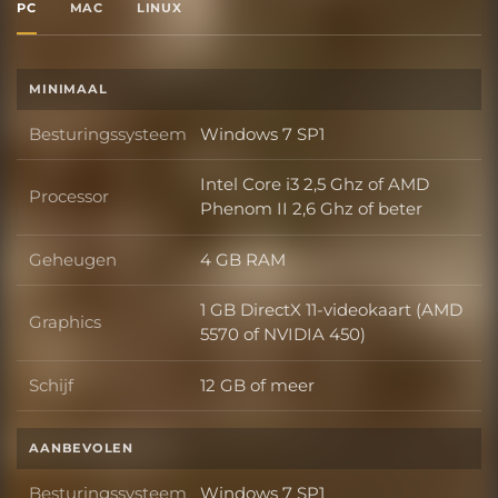
PC
MAC
LINUX
MINIMAAL
Besturingssysteem
Windows 7 SP1
Besturingssysteem
Intel Core i3 2,5 Ghz of AMD
Processor
Processor
Phenom II 2,6 Ghz of beter
Geheugen
4 GB RAM
Geheugen
1 GB DirectX 11-videokaart (AMD
Graphics
Graphics
5570 of NVIDIA 450)
Schijf
12 GB of meer
Schijf
AANBEVOLEN
Besturingssysteem
Windows 7 SP1