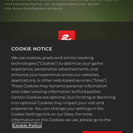
licentieovereenkomst voor eindgebruikers voor derden:
http://www.take2games.com/eula/
COOKIE NOTICE
Nederlands
We use cookies, pixels and similar tracking
Juridische informatie
technologies (“Cookies”) to optimize your game
experience, personalize advertisements, and
Privacybeleid
enhance your experience across our websites,
Cookiebeleid
applications, or other web-based services (“Sites”).
These Cookies may transmit personal information
Ondersteuning
and video viewing information to third parties.
Mijn persoonlijke informatie niet verkopen of delen
Certain Cookies are optional, but limiting or declining
Order Lookup & Refunds
non-optional Cookies may impact your visit and
experience. You can change your settings in the
2K Ad Partners
Cookie Settings link on our Sites. For more
information on the Cookies we use, please go to the
©2016-2026 Take-Two Interactive Software Inc. 2K, Firaxis Games,
Civilization, and their respective logos are trademarks of Take-Two
Cookie Policy
Interactive Software, Inc. All rights reserved.
Alle handelsmerken in dit document zijn het eigendom van hun