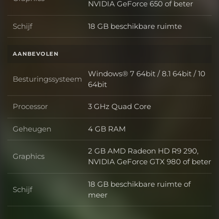
Graphics
NVIDIA GeForce 650 of beter
Schijf
18 GB beschikbare ruimte
Schijf
AANBEVOLEN
Windows® 7 64bit / 8.1 64bit / 10
Besturingssysteem
Besturingssysteem
64bit
Processor
3 GHz Quad Core
Processor
Geheugen
4 GB RAM
Geheugen
2 GB AMD Radeon HD R9 290,
Graphics
Graphics
NVIDIA GeForce GTX 980 of beter
18 GB beschikbare ruimte of
Schijf
Schijf
meer