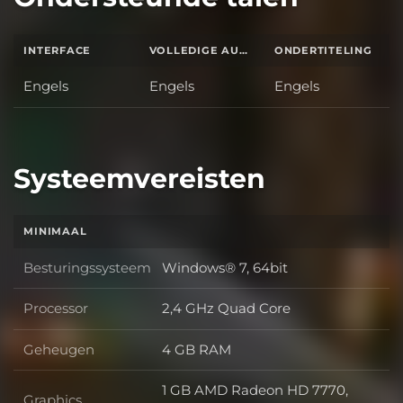
INTERFACE
VOLLEDIGE AUDIO
ONDERTITELING
Engels
Engels
Engels
Systeemvereisten
MINIMAAL
Besturingssysteem
Windows® 7, 64bit
Besturingssysteem
Processor
2,4 GHz Quad Core
Processor
Geheugen
4 GB RAM
Geheugen
1 GB AMD Radeon HD 7770,
Graphics