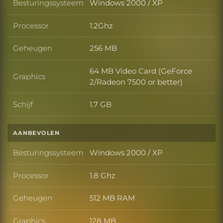
Besturingssysteem
Windows 2000 / XP
Besturingssysteem
Processor
1.2Ghz
Processor
Geheugen
256 MB
Geheugen
64 MB Video Card (GeForce
Graphics
Graphics
2/Radeon 7500 or better)
Schijf
1.7 GB
Schijf
AANBEVOLEN
Besturingssysteem
Windows 2000 / XP
Besturingssysteem
Processor
1.8 Ghz
Processor
Geheugen
512 MB RAM
Geheugen
Graphics
128 MB