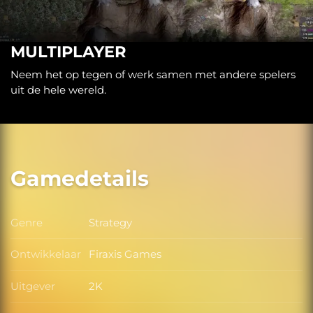
MULTIPLAYER
Neem het op tegen of werk samen met andere spelers
uit de hele wereld.
Gamedetails
Genre
Strategy
Genre
Ontwikkelaar
Firaxis Games
Ontwikkelaar
Uitgever
2K
Uitgever