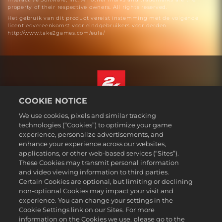
property of their respective owners. All rights reserved.
Het gebruik van dit product vereist instemming met de volgende
licentieovereenkomst voor eindgebruikers voor derden:
http://www.take2games.com/eula/
COOKIE NOTICE
Nederlands
We use cookies, pixels and similar tracking
Juridische informatie
technologies (“Cookies”) to optimize your game
experience, personalize advertisements, and
Privacybeleid
enhance your experience across our websites,
Cookiebeleid
applications, or other web-based services (“Sites”).
These Cookies may transmit personal information
Ondersteuning
and video viewing information to third parties.
Mijn persoonlijke informatie niet verkopen of delen
Certain Cookies are optional, but limiting or declining
Order Lookup & Refunds
non-optional Cookies may impact your visit and
experience. You can change your settings in the
2K Ad Partners
Cookie Settings link on our Sites. For more
information on the Cookies we use, please go to the
©2016-2026 Take-Two Interactive Software Inc. 2K, Firaxis Games,