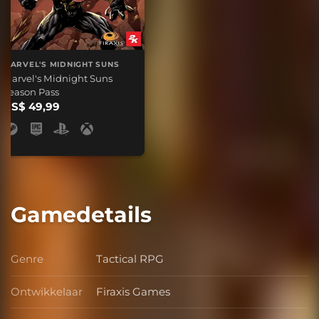
MARVEL'S MIDNIGHT SUNS
Marvel's Midnight Suns
Season Pass
US$ 49,99
Gamedetails
Genre
Tactical RPG
Genre
Ontwikkelaar
Firaxis Games
Ontwikkelaar