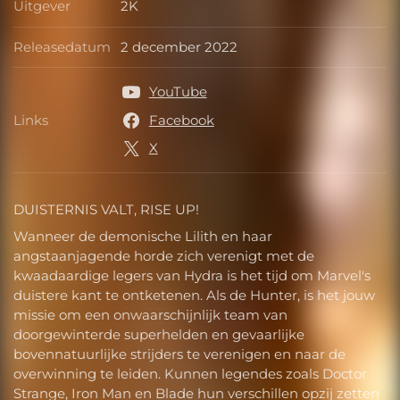
Uitgever
2K
Uitgever
Releasedatum
2 december 2022
Releasedatum
YouTube
Links
Facebook
Links
X
DUISTERNIS VALT, RISE UP!
Wanneer de demonische Lilith en haar
angstaanjagende horde zich verenigt met de
kwaadaardige legers van Hydra is het tijd om Marvel's
duistere kant te ontketenen. Als de Hunter, is het jouw
missie om een onwaarschijnlijk team van
doorgewinterde superhelden en gevaarlijke
bovennatuurlijke strijders te verenigen en naar de
overwinning te leiden. Kunnen legendes zoals Doctor
Strange, Iron Man en Blade hun verschillen opzij zetten