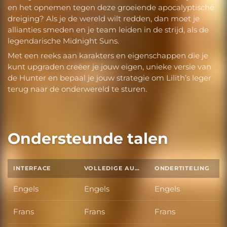
en het opnemen tegen deze groeiende apocalyptische
dreiging? Als je de wereld wilt redden, dan moet je
allianties smeden en je team leiden in de strijd, als de
legendarische Midnight Suns.
Met een reeks aan karakters en eigenschappen die je
kunt upgraden creëer je jouw eigen, unieke versie van
de Hunter en bepaal je jouw strategie om Lilith’s leger
terug naar de onderwereld te sturen.
Ondersteunde talen
INTERFACE
VOLLEDIGE AUDIO
ONDERTITELING
Engels
Engels
Engels
Frans
Frans
Frans