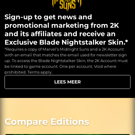
Sign-up to get news and
promotional marketing from 2K
and its affiliates and receive an
Exclusive Blade Nightstalker Skin.*
*Requires a copy of Marvel’s Midnight Suns and a 2K Account
with an email that matches the email used for newsletter sign
up. To access the Blade Nightstalker Skin, the 2K Account must
be linked to game account. One per account. Void where
prohibited. Terms apply.
LEES MEER
Compare Editions