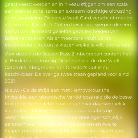
geactiveerd worden en in niveau stijgen om een scala
aan cosmetische items en extreem krachtige uitrusting
te ontgrendelen. De eerste Vault Card verschijnt met de
release van Director's Cut en bevat voorwerpen die een
aantal van de meest geliefde gevallen helden van
Borderlands eren. Als er meerdere Vault Cards
beschikbaar zijn, kun je kiezen welke je wilt gebruiken.
Voor deze bij de Season Pass 2 inbegrepen content heb
je Borderlands 3 nodig. De eerste van de drie Vault
Cards die inbegrepen is in Director's Cut is nu
beschikbaar. De overige twee staan gepland voor eind
2021.
Nieuw • Ga de strijd aan met Hemovorous the
Invincible, een gigantische Varkid boss raid die de beste
buit in de game achterlaat (als je haar daadwerkelijk
kunt uitschakelen) • Bezoek nieuwe locaties op
verschillende planeten om meerdere ogenschijnlijk
paranormale moorden te onderzoeken en Ava te
helpen met haar podcast Mysteriouslier • Neem een
kijkje achter de schermen bij de ontwikkeling van