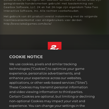
geregistreerde handelsmerken gebruikt met toestemming van
Gearbox Software, LLC. 2K en het 2K-logo zijn eigendom Take-Two
Interactive Software, Inc. Alle rechten voorbehouden.
Het gebruik van dit product vereist instemming met de volgende
licentieovereenkomst voor eindgebruikers voor derden:
http://www.take2games.com/eula/
COOKIE NOTICE
Nederlands
We use cookies, pixels and similar tracking
Juridische informatie
technologies (“Cookies”) to optimize your game
experience, personalize advertisements, and
Privacybeleid
enhance your experience across our websites,
Cookiebeleid
applications, or other web-based services (“Sites”).
These Cookies may transmit personal information
Ondersteuning
and video viewing information to third parties.
Mijn persoonlijke informatie niet verkopen of delen
Certain Cookies are optional, but limiting or declining
Order Lookup & Refunds
non-optional Cookies may impact your visit and
experience. You can change your settings in the
2K Ad Partners