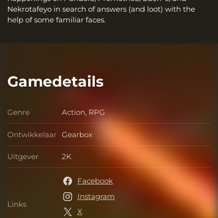
Nekrotafeyo in search of answers (and loot) with the
help of some familiar faces.
Gamedetails
Genre
Action, RPG
Genre
Ontwikkelaar
Gearbox
Ontwikkelaar
Uitgever
2K
Uitgever
Facebook
Instagram
Links
Links
X