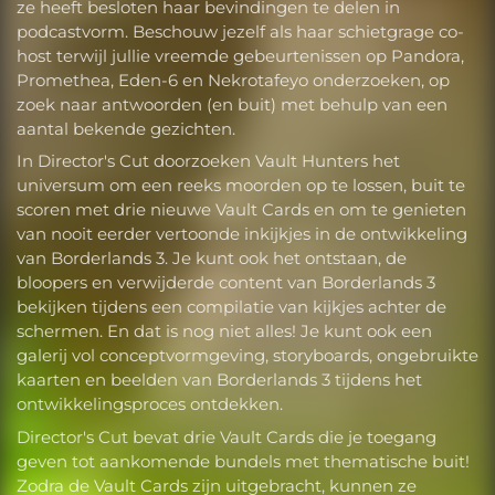
ze heeft besloten haar bevindingen te delen in
podcastvorm. Beschouw jezelf als haar schietgrage co-
host terwijl jullie vreemde gebeurtenissen op Pandora,
Promethea, Eden-6 en Nekrotafeyo onderzoeken, op
zoek naar antwoorden (en buit) met behulp van een
aantal bekende gezichten.
In Director's Cut doorzoeken Vault Hunters het
universum om een reeks moorden op te lossen, buit te
scoren met drie nieuwe Vault Cards en om te genieten
van nooit eerder vertoonde inkijkjes in de ontwikkeling
van Borderlands 3. Je kunt ook het ontstaan, de
bloopers en verwijderde content van Borderlands 3
bekijken tijdens een compilatie van kijkjes achter de
schermen. En dat is nog niet alles! Je kunt ook een
galerij vol conceptvormgeving, storyboards, ongebruikte
kaarten en beelden van Borderlands 3 tijdens het
ontwikkelingsproces ontdekken.
Director's Cut bevat drie Vault Cards die je toegang
geven tot aankomende bundels met thematische buit!
Zodra de Vault Cards zijn uitgebracht, kunnen ze