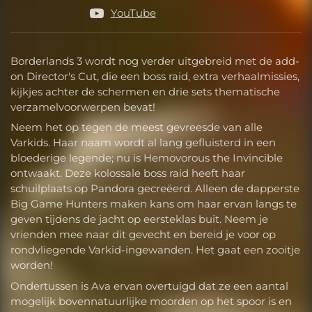
YouTube
Borderlands 3 wordt nog verder uitgebreid met de add-
on Director's Cut, die een boss raid, extra verhaalmissies,
kijkjes achter de schermen en drie sets thematische
verzamelvoorwerpen bevat!
Neem het op tegen de meest gevreesde van alle
Varkids. Haar naam wordt al lang gefluisterd in een
bloederige legende; nu is Hemovorous the Invincible
ontwaakt. Deze kolossale boss raid heeft haar
schuilplaats op Pandora gecreëerd. Alleen de dapperste
Big Game Hunters maken kans om haar ervan langs te
geven tijdens de jacht op eersteklas buit. Neem je
vrienden mee naar dit gevecht en bereid je voor op
rondvliegende Varkid-ingewanden. Het gaat een zooitje
worden!
Ondertussen is Ava ervan overtuigd dat ze een aantal
mogelijk bovennatuurlijke moorden op het spoor is en