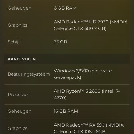
Geheugen
6 GB RAM
Geheugen
AMD Radeon™ HD 7970 (NVIDIA
Graphics
Graphics
GeForce GTX 680 2 GB)
Schijf
75 GB
Schijf
AANBEVOLEN
Windows 7/8/10 (nieuwste
Besturingssysteem
Besturingssysteem
servicepack)
AMD Ryzen™ 5 2600 (Intel i7-
Processor
Processor
4770)
Geheugen
16 GB RAM
Geheugen
AMD Radeon™ RX 590 (NVIDIA
Graphics
Graphics
GeForce GTX 1060 6GB)