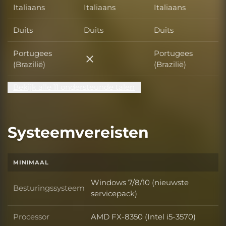
Italiaans
Italiaans
Italiaans
Duits
Duits
Duits
Portugees
Portugees
Portugees (Brazilië)
(Brazilië)
(Brazilië)
Bekijk alle 11 ondersteunde talen
Systeemvereisten
MINIMAAL
Windows 7/8/10 (nieuwste
Besturingssysteem
Besturingssysteem
servicepack)
Processor
AMD FX-8350 (Intel i5-3570)
Processor