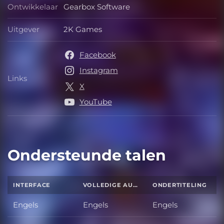
Ontwikkelaar
Gearbox Software
Ontwikkelaar
Uitgever
2K Games
Uitgever
Facebook
Instagram
Links
Links
X
YouTube
Ondersteunde talen
INTERFACE
VOLLEDIGE AUDIO
ONDERTITELING
Engels
Engels
Engels