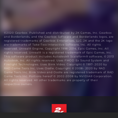
©2020 Gearbox. Published and distributed by 2K Games, Inc. Gearbox
and Borderlands, and the Gearbox Software and Borderlands logos, are
registered trademarks of Gearbox Enterprises, LLC. 2K and the 2K logo
are trademarks of Take-Two Interactive Software, Inc. All rights
reserved. Unreal® Engine, Copyright 1998-2014, Epic Games, Inc. All
rights reserved. Unreal® is a registered trademark of Epic Games, Inc.
This software product includes Autodesk® Scaleform® software, © 2013
Autodesk, Inc. All rights reserved. Uses FMOD Ex Sound System and
Firelight Technologies. Uses Bink Video. Copyright © 1997- 2020 by
RAD Game Tools Inc. Uses Oodle. Copyright © 2008- 2020 by RAD
Game Tools Inc. Bink Video and Oodle are registered trademark of RAD
Game Tools Inc. Portions hereof © 2002-2008 by NVIDIA® Corporation.
All rights reserved. All other trademarks are property of their
respective owners.