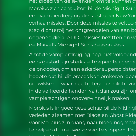
het bloed van de levenden om te kunnen o
Morbius zich aansluiten bij de Midnight Sun
een vampierdreiging die raast door New Yor
verhaalmissies. Door deze missies te voltoo
stap dichterbij het ontgrendelen van een b
degenen die alle DLC missies bezitten en 
de Marvel's Midnight Suns Season Pass.
Alsof de vampierdreiging nog niet voldoend
eens gestart zijn sterkste troepen te injec
de ondoden, om een eskader supersoldaten 
hoopte dat hij dit proces kon omkeren, doo
ontwikkelen waarmee hij tegen zonlicht zo
in de verkeerde handen valt, dan zou zijn 
vampierachtigen onoverwinnelijk maken.
Morbius is in goed gezelschap bij de Midnigh
verleden al samen met Blade en Ghost Rider
voor Morbius zijn drang naar bloed nogmaa
te helpen dit nieuwe kwaad te stoppen. Dez