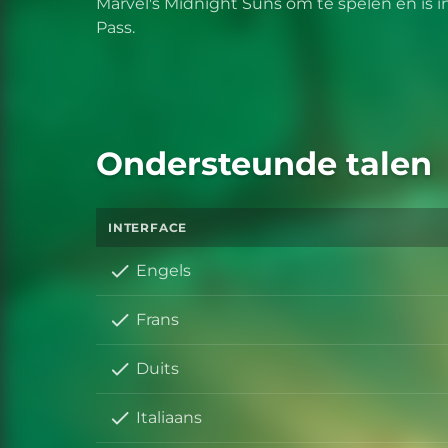
Marvel's Midnight Suns om te spelen en is 
Pass.
Ondersteunde talen
INTERFACE
Engels
Frans
Duits
Italiaans