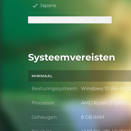
Japans
Bekijk alle 11 ondersteunde talen
Systeemvereisten
MINIMAAL
Besturingssysteem
Windows 10 (64-bit O
Besturingssysteem
Processor
AMD Ryzen 3-2200G / 
Processor
Geheugen
8 GB RAM
Geheugen