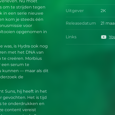
Ontwik
verleven. Nu moet
s om te strijden tegen
Uitgever
2K
k in een serie nieuwe
Uitgev
ien kom je steeds één
Releasedatum
21 maa
onusmissie voor
Relea
voltooien opgenomen in
Links
Yo
Links
e was, is Hydra ook nog
teren met het DNA van
te creëren. Morbius
r een serum te
u kunnen — maar als dit
onderzoek de
t Suns, hij heeft in het
 gevochten. Het is tijd
ls te onderdrukken en
e content vereist