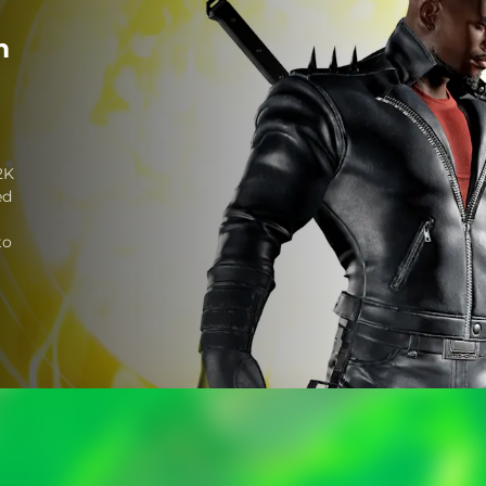
m
2K
ed
to