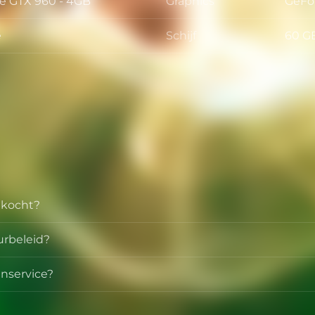
e GTX 960 - 4GB
Graphics
GeFo
Graph
e
Schijf
60 G
Schijf
ekocht?
urbeleid?
nservice?