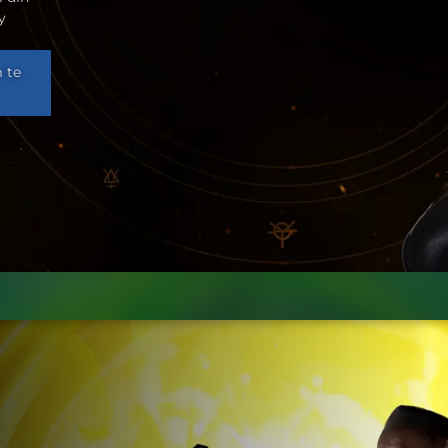
y
 te