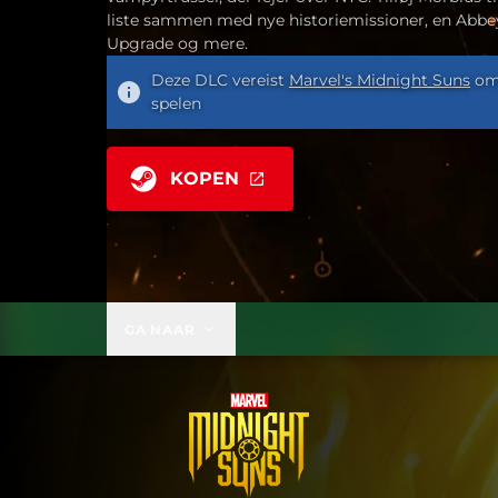
liste sammen med nye historiemissioner, en Abbe
Upgrade og mere.
Deze DLC vereist
Marvel's Midnight Suns
om
spelen
KOPEN
GA NAAR