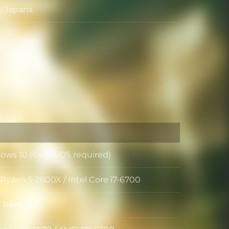
Japans
ws 10 (64-bit OS required)
uringssysteem
yzen 5-2600X / Intel Core i7-6700
ssor
B RAM
ugen