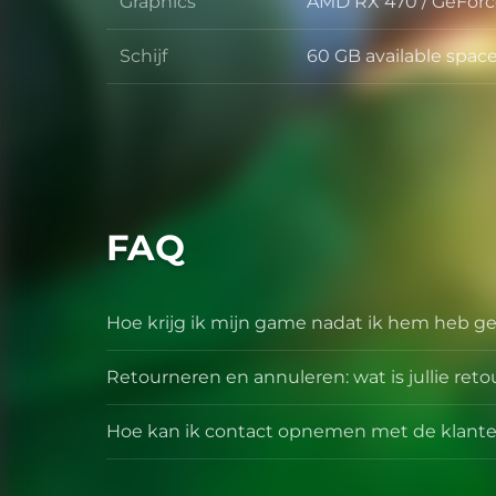
Graphics
AMD RX 470 / GeForc
Graphics
Schijf
60 GB available spac
Schijf
FAQ
Hoe krijg ik mijn game nadat ik hem heb g
Retourneren en annuleren: wat is jullie reto
Hoe kan ik contact opnemen met de klante