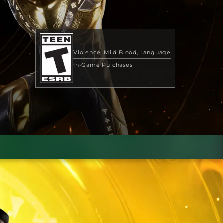
Violence
Mild Blood
Language
In-Game Purchases