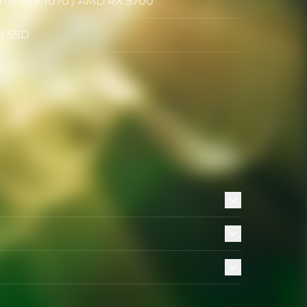
rce GTX 1070 / AMD RX 5700
ics
B SSD