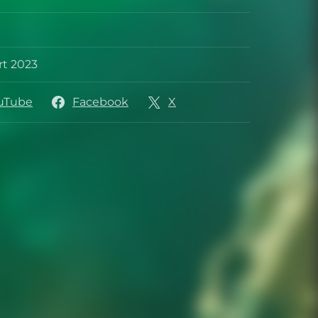
kelaar
er
rt 2023
sedatum
uTube
Facebook
X