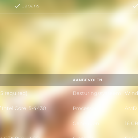
Japans
AANBEVOLEN
S required)
Besturingssysteem
Windo
Best
Intel Core i5-4430
Processor
AMD R
Proce
Geheugen
16 G
Gehe