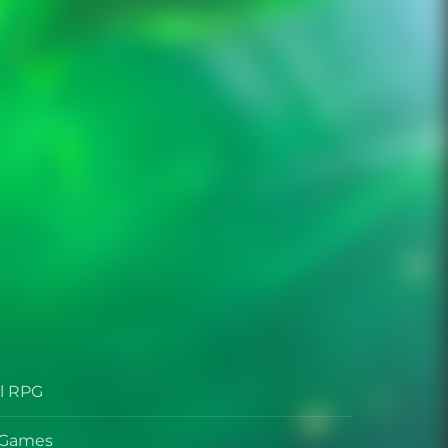
al RPG
s Games