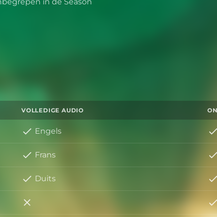
inbegrepen in de Season
VOLLEDIGE AUDIO
ON
Engels
Frans
Duits
Italiaans