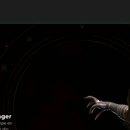
nger
mpe en
l din