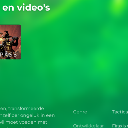
en video's
zen, transformeerde
Genre
Tactic
Genre
hzelf per ongeluk in een
 wil moet voeden met
Ontwikkelaar
Firaxi