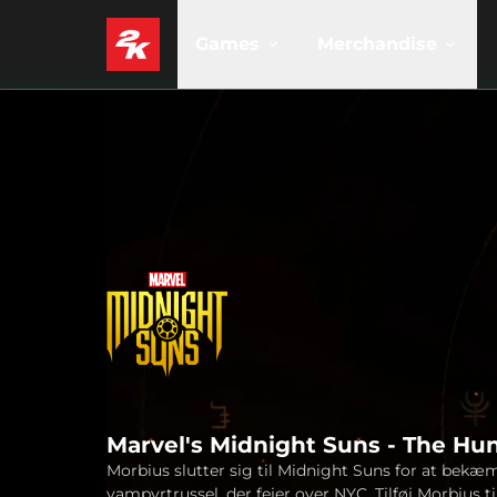
Games
Merchandise
Marvel's Midnight Suns - The Hu
Morbius slutter sig til Midnight Suns for at bekæ
vampyrtrussel, der fejer over NYC. Tilføj Morbius ti