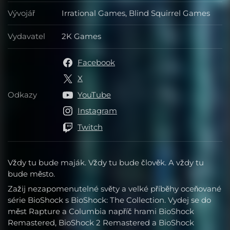
Vývojář
Irrational Games, Blind Squirrel Games
Vývojář
Vydavatel
2K Games
Vydavatel
Facebook
X
Odkazy
YouTube
Odkazy
Instagram
Twitch
Vždy tu bude maják. Vždy tu bude člověk. A vždy tu
bude město.
Zažij nezapomenutelné světy a velké příběhy oceňované
série BioShock s BioShock: The Collection. Vydej se do
měst Rapture a Columbia napříč hrami BioShock
Remastered, BioShock 2 Remastered a BioShock