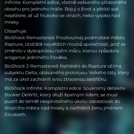
Infinite: Kompletní edice, včetně veškerého přídavného
obsahu pro jednoho hráče. Bojuj o život a přelsti své
nepřátele, ať už hluboko ve vlnách, nebo vysoko nad
mraky.
Obsahuje:
BioShock Remastered: Prozkoumej podmořské město
Rapture, útočiště největších mozků společnosti, jenž se
změnilo v dystopickou noční můru, kterou způsobila
arogance jedniného člověka.
BioShock 2 Remastered: Nahlédni do Rapture očima
subjektu Delta, obávaného prototypu Velkého táty, který
má za úkol zachránit svou ztracenou sestřičku.
BioShock Infinite: Kompletní edice: Soukromý detektiv
Booker DeWitt, který dluží špatným lidem, se musí
pustit do téměř nesplnitelného úkolu: odcestovat do
létajícího města nad mraky a zachránit ženu jménem
Elizabeth.