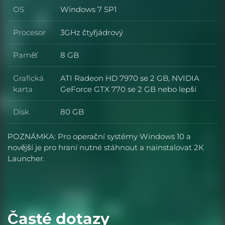
OS
Windows 7 SP1
OS
Procesor
3GHz čtyřjádrový
Procesor
Paměť
8 GB
Paměť
Grafická
ATI Radeon HD 7970 se 2 GB, NVIDIA
Grafická karta
karta
GeForce GTX 770 se 2 GB nebo lepší
Disk
80 GB
Disk
POZNÁMKA: Pro operační systémy Windows 10 a
novější je pro hraní nutné stáhnout a nainstalovat 2K
Launcher.
Časté dotazy