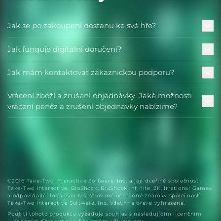
Jak se po zakoupení dostanu ke své hře?
Jak funguje digitální doručení?
Jak mám kontaktovat zákaznickou podporu?
Vrácení zboží a zrušení objednávky: Jaké možnosti
vrácení peněz a zrušení objednávky nabízíme?
©2016 Take-Two Interactive Software, Inc. a její dceřiné společnosti.
Take-Two Interactive, BioShock, BioShock Infinite, 2K, Irrational Games
a odpovídající loga jsou registrované ochranné známky společnosti
Take-Two Interactive Software, Inc. Všechna práva vyhrazena.
Použití tohoto produktu vyžaduje souhlas s následujícím licenčním