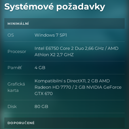
Systémové požadavky
MINIMÁLNÍ
OS
Windows 7 SP1
OS
Intel E6750 Core 2 Duo 2,66 GHz / AMD
Procesor
Procesor
Athlon X2 2,7 GHZ
Paměť
4 GB
Paměť
Kompatibilní s DirectX11, 2 GB AMD
Grafická
Radeon HD 7770 / 2 GB NVIDIA GeForce
Grafická karta
karta
GTX 670
Disk
80 GB
Disk
DOPORUČENÉ