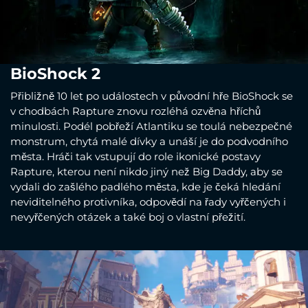
BioShock 2
Přibližně 10 let po událostech v původní hře BioShock se
v chodbách Rapture znovu rozléhá ozvěna hříchů
minulosti. Podél pobřeží Atlantiku se toulá nebezpečné
monstrum, chytá malé dívky a unáší je do podvodního
města. Hráči tak vstupují do role ikonické postavy
Rapture, kterou není nikdo jiný než Big Daddy, aby se
vydali do zašlého padlého města, kde je čeká hledání
neviditelného protivníka, odpovědí na řady vyřčených i
nevyřčených otázek a také boj o vlastní přežití.