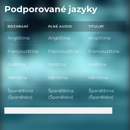
Podporované jazyky
ROZHRANÍ
PLNÉ AUDIO
TITULKY
Angličtina
Angličtina
Angličtina
Francouzština
Francouzština
Francouzština
Italština
Italština
Italština
Němčina
Němčina
Němčina
Španělština
Španělština
Španělština
(Španělsko)
(Španělsko)
(Španělsko)
Prohlédněte si všechny podporované jazyky (11)