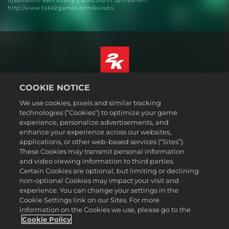
ujednáním třetí strany s koncovým uživatelem:
http://www.take2games.com/eula/cs
COOKIE NOTICE
Čeština
Právní ujednání
We use cookies, pixels and similar tracking
technologies (“Cookies”) to optimize your game
Zásady ochrany soukromí
experience, personalize advertisements, and
Základy nakládání se soubory cookie
enhance your experience across our websites,
applications, or other web-based services (“Sites”).
Podpora
These Cookies may transmit personal information
Neprodávejte ani nesdílejte mé osobní údajeSælg eller del ikke
and video viewing information to third parties.
mine personoplysninger
Certain Cookies are optional, but limiting or declining
Order Lookup & Refunds
non-optional Cookies may impact your visit and
experience. You can change your settings in the
2K Ad Partners
Cookie Settings link on our Sites. For more
information on the Cookies we use, please go to the
©2016-2026 Take-Two Interactive Software Inc. 2K, Firaxis Games,
Civilization, and their respective logos are trademarks of Take-Two
Cookie Policy
Interactive Software, Inc. All rights reserved.