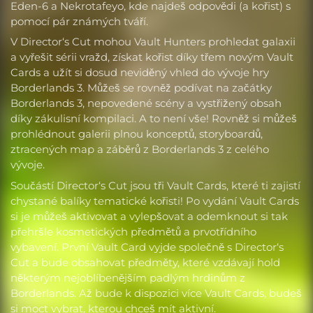
Eden-6 a Nekrotafeyo, kde najdeš odpovědi (a kořist) s
pomocí pár známých tváří.
V Director‘s Cut mohou Vault Hunters prohledat galaxii
a vyřešit sérii vražd, získat kořist díky třem novým Vault
Cards a užít si dosud neviděný vhled do vývoje hry
Borderlands 3. Můžeš se rovněž podívat na začátky
Borderlands 3, nepovedené scény a vystřižený obsah
díky zákulisní kompilaci. A to není vše! Rovněž si můžeš
prohlédnout galerii plnou konceptů, storyboardů,
ztracených map a záběrů z Borderlands 3 z celého
vývoje.
Součástí Director‘s Cut jsou tři Vault Cards, které ti zajistí
chystané balíky tematické kořisti! Po vydání Vault Cards
si je můžeš aktivovat a vylepšovat a odemknout si tak
přehršle kosmetických předmětů a prvotřídního
vybavení. První Vault Card vyjde společně s Director‘s
Cut a bude obsahovat předměty, které vzdávají hold
některým nejoblíbenějším padlým hrdinům z
Borderlands. Až bude k dispozici více Vault Cards, budeš
si moct vybrat, kterou chceš mít aktivní.