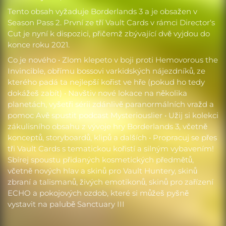
Tento obsah vyžaduje Borderlands 3 a je obsažen v
Season Pass 2. První ze tří Vault Cards v rámci Director‘s
Cut je nyní k dispozici, přičemž zbývající dvě vyjdou do
konce roku 2021.
Co je nového • Zlom klepeto v boji proti Hemovorous the
Invincible, obřímu bossovi varkidských nájezdníků, ze
kterého padá ta nejlepší kořist ve hře (pokud ho tedy
dokážeš zabít) • Navštiv nové lokace na několika
planetách, vyšetři sérii zdánlivě paranormálních vražd a
pomoc Avě spustit podcast Mysteriouslier • Užij si kolekci
zákulisního obsahu z vývoje hry Borderlands 3, včetně
konceptů, storyboardů, klipů a dalších • Propracuj se přes
tři Vault Cards s tematickou kořistí a silným vybavením!
Sbírej spoustu přidaných kosmetických předmětů,
včetně nových hlav a skinů pro Vault Huntery, skinů
zbraní a talismanů, živých emotikonů, skinů pro zařízení
ECHO a pokojových ozdob, které si můžeš pyšně
vystavit na palubě Sanctuary III