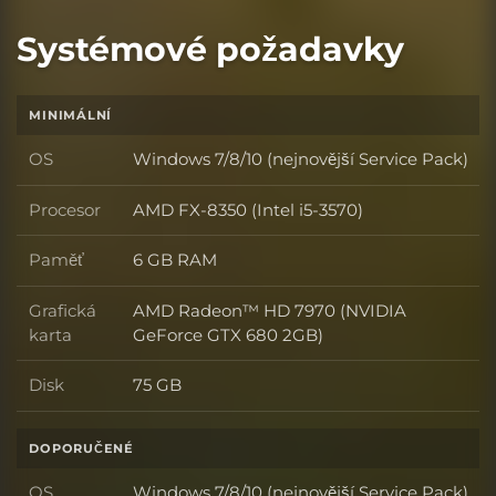
Systémové požadavky
MINIMÁLNÍ
OS
Windows 7/8/10 (nejnovější Service Pack)
OS
Procesor
AMD FX-8350 (Intel i5-3570)
Procesor
Paměť
6 GB RAM
Paměť
Grafická
AMD Radeon™ HD 7970 (NVIDIA
Grafická karta
karta
GeForce GTX 680 2GB)
Disk
75 GB
Disk
DOPORUČENÉ
OS
Windows 7/8/10 (nejnovější Service Pack)