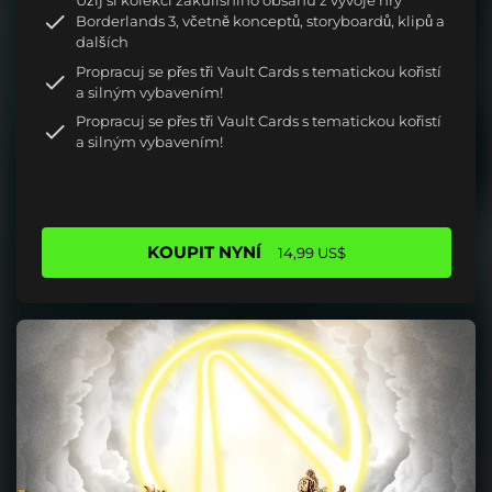
Užij si kolekci zákulisního obsahu z vývoje hry
Borderlands 3, včetně konceptů, storyboardů, klipů a
dalších
Propracuj se přes tři Vault Cards s tematickou kořistí
a silným vybavením!
Propracuj se přes tři Vault Cards s tematickou kořistí
a silným vybavením!
KOUPIT NYNÍ
14,99 US$