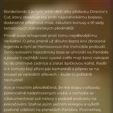
Borderlands 3 je nyní ještě větší díky přídavku Director's
Cut, který obsahuje boj proti nájezdnickému bossovi,
dodatečné příběhové mise, zákulisní bonusy a tři sady
tematických sběratelských předmětů!
Prověř svoje schopnosti proti tomu nejděsivějšímu
Varkidovi. O jeho jméně už dlouho šeptá krví zbrocená
legenda a nyní se Hemovorous the Invincible probudil.
Tento kolosální nájezdnický boss se uhnízdil na Pandoře
a pouze ti nejlítější lovci vysoké zvěře mají šanci nakopat
ho do chitinové zadnice a získat špičkovou kořist. Radši
si k tomuto boji přizvi pár kamarádů a připrav se na
koupel ve varkidích střevech – bude to pořádně
nechutné!
Ava je mezitím přesvědčená, že má stopu v případu
potenciálně nadpřirozených vražd, a rozhodla se
zdokumentovat své nálezy v podobě podcastu na
pokračování. Staň se jejím akčním kolegou a vyšetři
podivné události na planetách Pandora, Promethea,