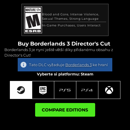
Blood and Gore
Intense Violence
Sexual Themes
Strong Language
In-Game Purchases
Users Interact
Buy Borderlands 3 Director's Cut
Borderlands 3 je nyní ještě větší díky přidanému obsahu z
Director's Cut!
Tato DLC vyžaduje
Borderlands 3
ke hraní
Vyberte si platformu: Steam
COMPARE EDITIONS