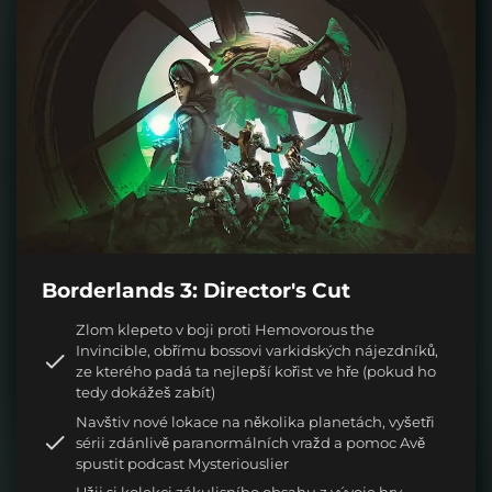
Borderlands 3: Director's Cut
Zlom klepeto v boji proti Hemovorous the
Invincible, obřímu bossovi varkidských nájezdníků,
ze kterého padá ta nejlepší kořist ve hře (pokud ho
tedy dokážeš zabít)
Navštiv nové lokace na několika planetách, vyšetři
sérii zdánlivě paranormálních vražd a pomoc Avě
spustit podcast Mysteriouslier