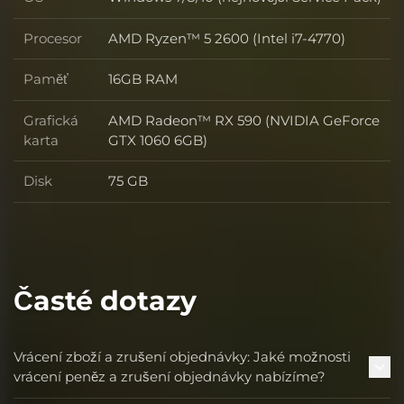
OS
Procesor
AMD Ryzen™ 5 2600 (Intel i7-4770)
Procesor
Paměť
16GB RAM
Paměť
Grafická
AMD Radeon™ RX 590 (NVIDIA GeForce
Grafická karta
karta
GTX 1060 6GB)
Disk
75 GB
Disk
Časté dotazy
Vrácení zboží a zrušení objednávky: Jaké možnosti
vrácení peněz a zrušení objednávky nabízíme?