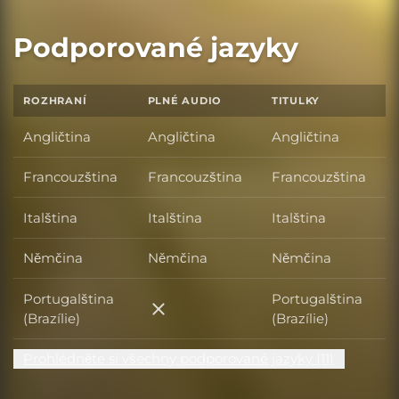
Podporované jazyky
ROZHRANÍ
PLNÉ AUDIO
TITULKY
Angličtina
Angličtina
Angličtina
Francouzština
Francouzština
Francouzština
Italština
Italština
Italština
Němčina
Němčina
Němčina
Portugalština
Portugalština
Portugalština (Brazílie)
(Brazílie)
(Brazílie)
Prohlédněte si všechny podporované jazyky (11)