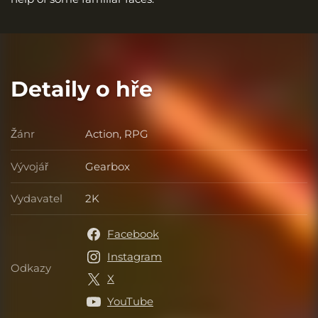
Detaily o hře
Žánr
Action, RPG
Žánr
Vývojář
Gearbox
Vývojář
Vydavatel
2K
Vydavatel
Facebook
Instagram
Odkazy
Odkazy
X
YouTube