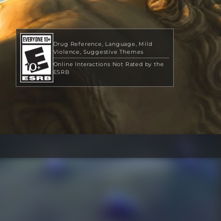
Drug Reference
Language
Mild
Violence
Suggestive Themes
Online Interactions Not Rated by the
ESRB
49,99 US$