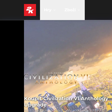
Hry
Zboží
Koupit Civilization VI Anthology
Upgrade
Tento produkt provádí upgrade základní hry Civiliz