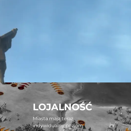
LOJALNOŚĆ
Miasta mają teraz
indywidualny poziom