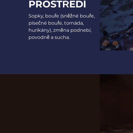
PROSTŘEDÍ
Sopky, bouře (sněžné bouře,
písečné bouře, tornáda,
hurikány), změna podnebí,
povodně a sucha.