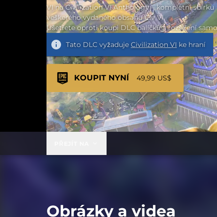
VI na Civilization VI Anthology – kompletní sbírku
veškerého vydaného obsahu Civ VI.
Ušetřete oproti koupi DLC balíčků a rozšíření samo
Tato DLC vyžaduje
Civilization VI
ke hraní
KOUPIT NYNÍ
49,99 US$
PŘEJÍT NA
Obrázky a videa