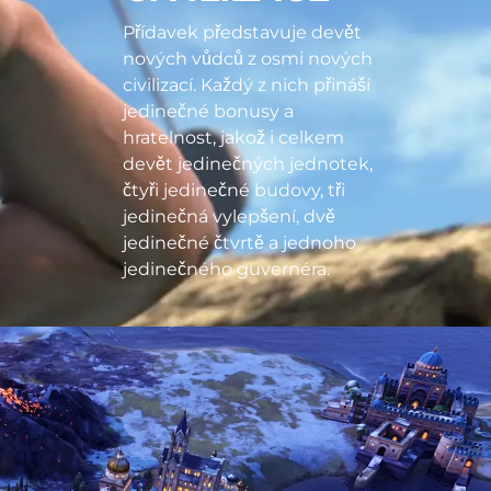
Přídavek představuje devět
nových vůdců z osmi nových
civilizací. Každý z nich přináší
jedinečné bonusy a
hratelnost, jakož i celkem
devět jedinečných jednotek,
čtyři jedinečné budovy, tři
jedinečná vylepšení, dvě
jedinečné čtvrtě a jednoho
jedinečného guvernéra.