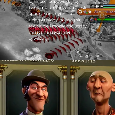
lojalności odpowiadający
twojemu dowodzeniu – jeśli
spadnie on zbyt nisko,
ucierpią plony, pojawią się
rewolucje i możliwość utraty
miasta na rzecz innej
cywilizacji.