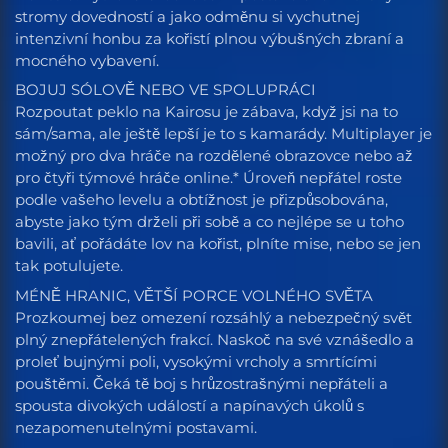
stromy dovedností a jako odměnu si vychutnej
intenzivní honbu za kořistí plnou výbušných zbraní a
mocného vybavení.
BOJUJ SÓLOVĚ NEBO VE SPOLUPRÁCI
Rozpoutat peklo na Kairosu je zábava, když jsi na to
sám/sama, ale ještě lepší je to s kamarády. Multiplayer je
možný pro dva hráče na rozdělené obrazovce nebo až
pro čtyři týmové hráče online.* Úroveň nepřátel roste
podle vašeho levelu a obtížnost je přizpůsobována,
abyste jako tým drželi při sobě a co nejlépe se u toho
bavili, ať pořádáte lov na kořist, plníte mise, nebo se jen
tak potulujete.
MÉNĚ HRANIC, VĚTŠÍ PORCE VOLNÉHO SVĚTA
Prozkoumej bez omezení rozsáhlý a nebezpečný svět
plný znepřátelených frakcí. Naskoč na své vznášedlo a
proleť bujnými poli, vysokými vrcholy a smrtícími
pouštěmi. Čeká tě boj s hrůzostrašnými nepřáteli a
spousta divokých událostí a napínavých úkolů s
nezapomenutelnými postavami.