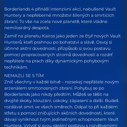
Borderlands 4 přináší intenzivní akci, nabušené Vault
Huntery a nepřeberné množství šílených a smrtících
zbraní. To vše na zcela nové planetě, které vládne
nemilosrdný despota.
Zamiř na planetu Kairos jako jeden ze čtyř nových Vault
Hunterů, kteří prahnou po bohatství a slávě. Osvoj si
účinné akční dovednosti, přizpůsob si svou postavu
pomocí propracovaných stromů dovedností a rozdrť
nepřátele na prach díky dynamickým pohybovým
technikám.
NEMAZLI SE S TÍM
Znič všechny v každé bitvě – rozsekej nepřátele novým
arzenálem smrtonosných zbraní. Pohybuj se po
Borderlands jako nikdy předtím. Můžeš se těšit na
dvojité skoky, klouzání, úskoky, zápasení a další. Budeš
rozdávat smrt ve všech směrech. Odpal to při každém
střetu s pomocí zničujících akčních dovedností, které
dávají vyniknout tvým jedinečným schopnostem Vault
Huntera. Vytvoř si svou ideální postavu s rozvětvenými