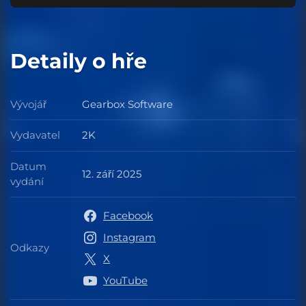
Detaily o hře
Vývojář
Gearbox Software
Vývojář
Vydavatel
2K
Vydavatel
Datum
12. září 2025
Datum vydání
vydání
Facebook
Instagram
Odkazy
Odkazy
X
YouTube