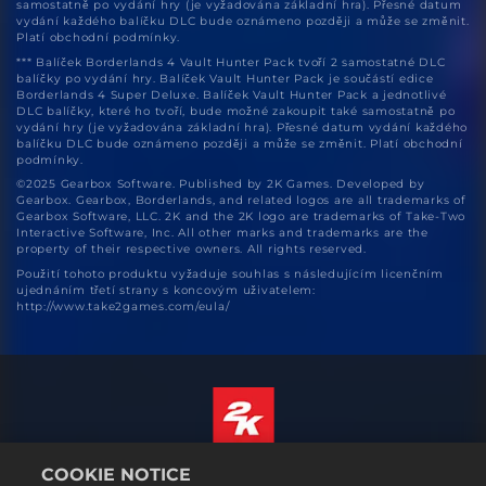
samostatně po vydání hry (je vyžadována základní hra). Přesné datum
vydání každého balíčku DLC bude oznámeno později a může se změnit.
Platí obchodní podmínky.
*** Balíček Borderlands 4 Vault Hunter Pack tvoří 2 samostatné DLC
balíčky po vydání hry. Balíček Vault Hunter Pack je součástí edice
Borderlands 4 Super Deluxe. Balíček Vault Hunter Pack a jednotlivé
DLC balíčky, které ho tvoří, bude možné zakoupit také samostatně po
vydání hry (je vyžadována základní hra). Přesné datum vydání každého
balíčku DLC bude oznámeno později a může se změnit. Platí obchodní
podmínky.
©2025 Gearbox Software. Published by 2K Games. Developed by
Gearbox. Gearbox, Borderlands, and related logos are all trademarks of
Gearbox Software, LLC. 2K and the 2K logo are trademarks of Take-Two
Interactive Software, Inc. All other marks and trademarks are the
property of their respective owners. All rights reserved.
Použití tohoto produktu vyžaduje souhlas s následujícím licenčním
ujednáním třetí strany s koncovým uživatelem:
http://www.take2games.com/eula/
COOKIE NOTICE
Čeština