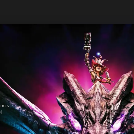
,
inu s
uj