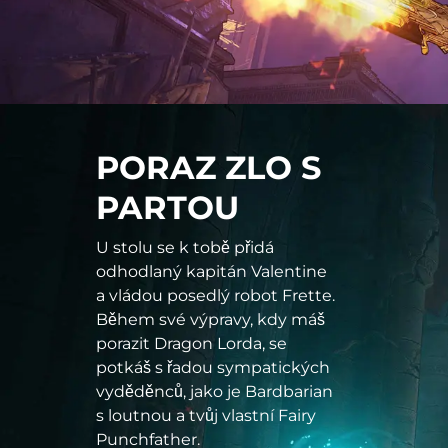
PORAZ ZLO S
PARTOU
U stolu se k tobě přidá
odhodlaný kapitán Valentine
a vládou posedlý robot Frette.
Během své výpravy, kdy máš
porazit Dragon Lorda, se
potkáš s řadou sympatických
vyděděnců, jako je Bardbarian
s loutnou a tvůj vlastní Fairy
Punchfather.