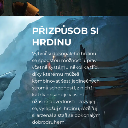
PŘIZPŮSOB SI
HRDINU
Vytvoř si dokonalého hrdinu
se spoustou možností úprav
včetně systému několika tříd,
díky kterému můžeš
kombinovat šest jedinečných
stromů schopností, z nichž
každý obsahuje vlastní
úžasné dovednosti. Rozvíjej
se, vylepšuj si hrdinu, rozšiřuj
si arzenál a staň se dokonalým
dobrodruhem.