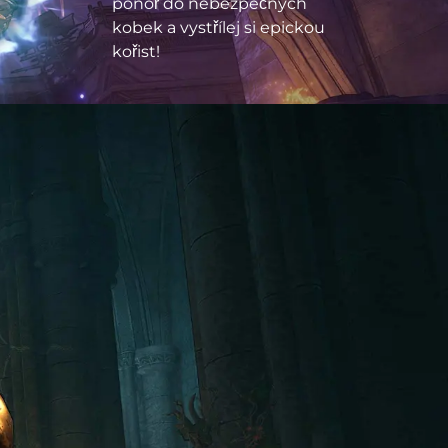
ponoř do nebezpečných
kobek a vystřílej si epickou
kořist!