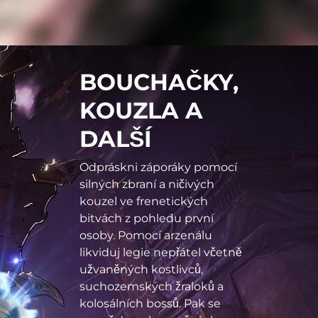
BOUCHAČKY,
KOUZLA A
DALŠÍ
Odpráskni záporáky pomocí
silných zbraní a ničivých
kouzel ve frenetických
bitvách z pohledu první
osoby. Pomocí arzenálu
likviduj legie nepřátel včetně
užvaněných kostlivců,
suchozemských žraloků a
kolosálních bossů. Pak se