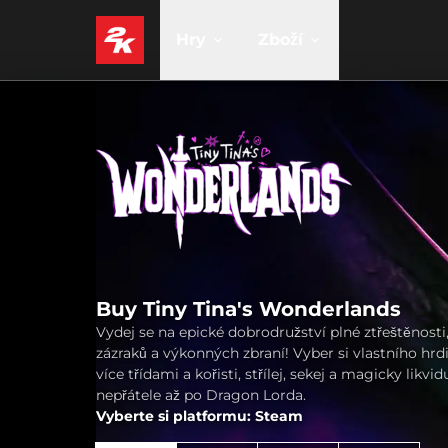
Hry
Zboží
Buy Tiny Tina's Wonderlands
Vydej se na epické dobrodružství plné ztřeštěnosti
zázraků a výkonných zbraní! Vyber si vlastního hrd
více třídami a kořisti, střílej, sekej a magicky likvid
nepřátele až po Dragon Lorda.
Vyberte si platformu: Steam