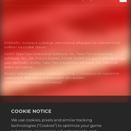
Počáteční instalace vyžaduje jednorázové připojení na internet kvůli
ověření na službě Steam.
©2017 Take-Two Interactive Software, Inc. Take-Two Interactive
Software, Inc., 2K, Firaxis Games, XCOM, XCOM 2 a jejich příslušná loga
jsou obchodní značky Take-Two Interactive Software, Inc. Všechna
práva vyhrazena.
Použití tohoto produktu vyžaduje souhlas s následujícím licenčním
ujednáním třetí strany s koncovým uživatelem:
http://www.take2games.com/eula/
COOKIE NOTICE
We use cookies, pixels and similar tracking
technologies (“Cookies”) to optimize your game
Čeština