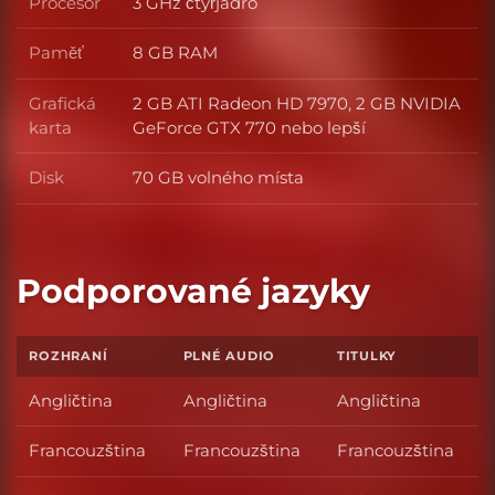
Procesor
3 GHz čtyřjádro
Procesor
Paměť
8 GB RAM
Paměť
Grafická
2 GB ATI Radeon HD 7970, 2 GB NVIDIA
Grafická karta
karta
GeForce GTX 770 nebo lepší
Disk
70 GB volného místa
Disk
Podporované jazyky
ROZHRANÍ
PLNÉ AUDIO
TITULKY
Angličtina
Angličtina
Angličtina
Francouzština
Francouzština
Francouzština