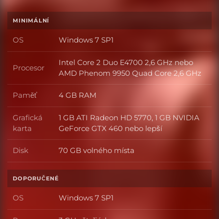
MINIMÁLNÍ
OS
Windows 7 SP1
OS
Intel Core 2 Duo E4700 2,6 GHz nebo
Procesor
Procesor
AMD Phenom 9950 Quad Core 2,6 GHz
Paměť
4 GB RAM
Paměť
Grafická
1 GB ATI Radeon HD 5770, 1 GB NVIDIA
Grafická karta
karta
GeForce GTX 460 nebo lepší
Disk
70 GB volného místa
Disk
DOPORUČENÉ
OS
Windows 7 SP1
OS