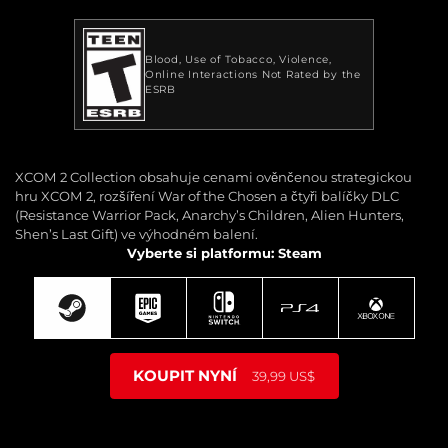
Blood
Use of Tobacco
Violence
Online Interactions Not Rated by the
ESRB
XCOM 2 Collection obsahuje cenami ověnčenou strategickou
hru XCOM 2, rozšíření War of the Chosen a čtyři balíčky DLC
(Resistance Warrior Pack, Anarchy’s Children, Alien Hunters,
Shen’s Last Gift) ve výhodném balení.
Vyberte si platformu: Steam
KOUPIT NYNÍ
39,99 US$