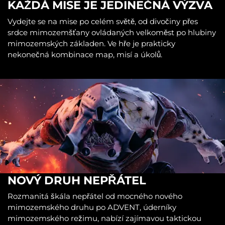
KAŽDÁ MISE JE JEDINEČNÁ VÝZVA
Vydejte se na mise po celém světě, od divočiny přes
srdce mimozemšťany ovládaných velkoměst po hlubiny
mimozemských základen. Ve hře je prakticky
nekonečná kombinace map, misí a úkolů.
NOVÝ DRUH NEPŘÁTEL
Rozmanitá škála nepřátel od mocného nového
mimozemského druhu po ADVENT, úderníky
mimozemského režimu, nabízí zajímavou taktickou