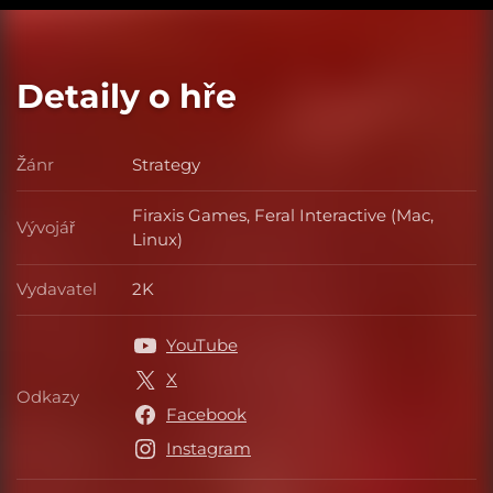
Detaily o hře
Žánr
Strategy
Žánr
Firaxis Games, Feral Interactive (Mac,
Vývojář
Vývojář
Linux)
Vydavatel
2K
Vydavatel
YouTube
X
Odkazy
Odkazy
Facebook
Instagram