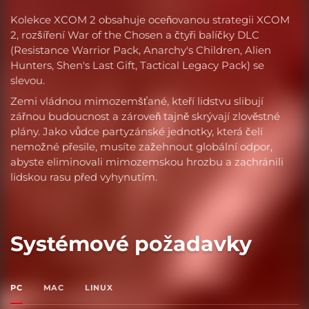
Kolekce XCOM 2 obsahuje oceňovanou strategii XCOM
2, rozšíření War of the Chosen a čtyři balíčky DLC
(Resistance Warrior Pack, Anarchy's Children, Alien
Hunters, Shen's Last Gift, Tactical Legacy Pack) se
slevou.
Zemi vládnou mimozemšťané, kteří lidstvu slibují
zářnou budoucnost a zároveň tajně skrývají zlověstné
plány. Jako vůdce partyzánské jednotky, která čelí
nemožné přesile, musíte zažehnout globální odpor,
abyste eliminovali mimozemskou hrozbu a zachránili
lidskou rasu před vyhynutím.
Systémové požadavky
PC
MAC
LINUX