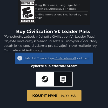
Drug Reference
Language
Mild
Violence
Suggestive Themes
Online Interactions Not Rated by the
ESRB
Buy Civilization VI: Leader Pass
Přehodnoťte způsob vládnutí s Civilization VI: Leader Pass!
Objevte nové cesty k ovládnutí světa s 18 novými vůdci. Nový
obsah je k dispozici zdarma pro stávající i nové majitele hry
Civilization VI Anthology.
Tato DLC vyžaduje
Civilization VI
ke hraní
Vyberte si platformu: Steam
KOUPIT NYNÍ
19,99 US$