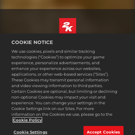
COOKIE NOTICE
Čeština
Právní ujednání
We use cookies, pixels and similar tracking
technologies (“Cookies”) to optimize your game
Zásady ochrany soukromí
experience, personalize advertisements, and
Základy nakládání se soubory cookie
enhance your experience across our websites,
applications, or other web-based services (“Sites”).
Podpora
These Cookies may transmit personal information
Neprodávejte ani nesdílejte mé osobní údajeSælg eller del ikke
and video viewing information to third parties.
mine personoplysninger
Certain Cookies are optional, but limiting or declining
Order Lookup & Refunds
non-optional Cookies may impact your visit and
experience. You can change your settings in the
2K Ad Partners
Cookie Settings link on our Sites. For more
information on the Cookies we use, please go to the
©2016-2026 Take-Two Interactive Software Inc. 2K, Firaxis Games,
Civilization, and their respective logos are trademarks of Take-Two
Cookie Policy
Interactive Software, Inc. All rights reserved.
Všechny zde zmíněné obchodní známky jsou majetkem jejich
Cookie Settings
Accept Cookies
právoplatných vlastníků.