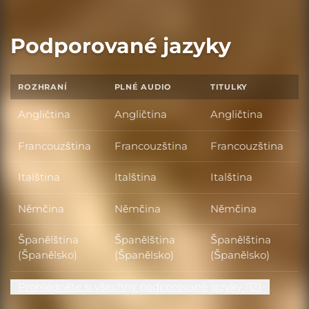
Podporované jazyky
ROZHRANÍ
PLNÉ AUDIO
TITULKY
Angličtina
Angličtina
Angličtina
Francouzština
Francouzština
Francouzština
Italština
Italština
Italština
Němčina
Němčina
Němčina
Španělština
Španělština
Španělština
(Španělsko)
(Španělsko)
(Španělsko)
Prohlédněte si všechny podporované jazyky (12)