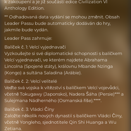
k zakoupení a je již součástí edice Civilization VI
Anthology Edition.
** Odhadovaná data vydání se mohou změnit. Obsah
Leader Passu bude automaticky dodáván do hry,
jakmile bude vydán.
Leader Pass zahrnuje:
Balíček č. 1: Velcí vyjednavači
Vyzkoušejte si své diplomatické schopnosti s balíčkem
Velcí vyjednavači, ve kterém najdete Abrahama
Lincolna (Spojené státy), královnu Mbande Nzinga
(Kongo) a sultána Saladina (Arábie).
Balíček č. 2: Velcí velitelé
Veďte svá vojska k vítězství s balíčkem Velcí vojevůdci,
včetně Tokugawy (Japonsko), Nadera Šáha (Persie)*** a
Sulejmana Nádherného (Osmanská říše).****.
Balíček č. 3: Vládci Číny
Založte několik nových dynastií s balíčkem Vládci Číny,
včetně Yongleho, sjednotitele Qin Shi Huanga a Wu
Zetiana.