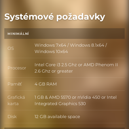
Systémové požadavky
MINIMÁLNÍ
Windows 7x64 / Windows 8.1x64 /
OS
OS
Windows 10x64
Intel Core i3 2.5 Ghz or AMD Phenom II
Procesor
Procesor
2.6 Ghz or greater
Paměť
4 GB RAM
Paměť
Grafická
1 GB & AMD 5570 or nVidia 450 or Intel
Grafická karta
karta
Integrated Graphics 530
Disk
12 GB available space
Disk