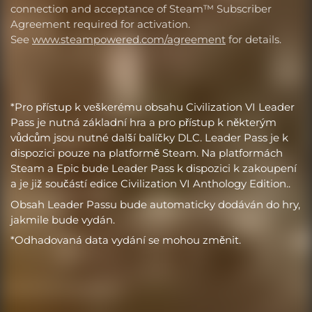
connection and acceptance of Steam™ Subscriber
Agreement required for activation.
See
www.steampowered.com/agreement
for details.
*Pro přístup k veškerému obsahu Civilization VI Leader
Pass je nutná základní hra a pro přístup k některým
vůdcům jsou nutné další balíčky DLC. Leader Pass je k
dispozici pouze na platformě Steam. Na platformách
Steam a Epic bude Leader Pass k dispozici k zakoupení
a je již součástí edice Civilization VI Anthology Edition..
Obsah Leader Passu bude automaticky dodáván do hry,
jakmile bude vydán.
*Odhadovaná data vydání se mohou změnit.