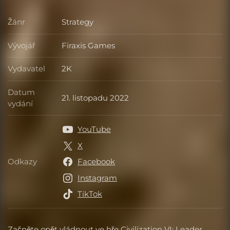
Žánr
Strategy
Žánr
Vývojář
Firaxis Games
Vývojář
Vydavatel
2K
Vydavatel
Datum
21. listopadu 2022
Datum vydání
vydání
YouTube
X
Odkazy
Facebook
Odkazy
Instagram
TikTok
Začněte opět vládnout ve hře Civilization VI: Leader