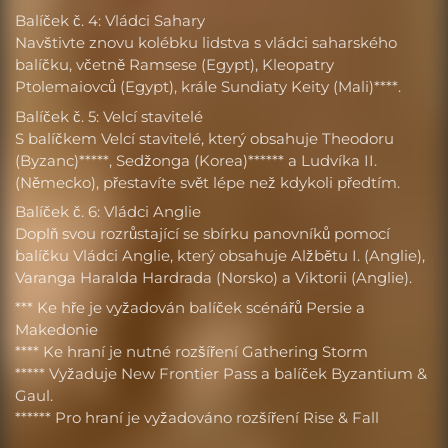
Balíček č. 4: Vládci Sahary
Navštivte znovu kolébku lidstva s vládci saharského
balíčku, včetně Ramsese (Egypt), Kleopatry
Ptolemaiovců (Egypt), krále Sundiaty Keity (Mali)****.
Balíček č. 5: Velcí stavitelé
S balíčkem Velcí stavitelé, který obsahuje Theodoru
(Byzanc)*****, Sedžonga (Korea)****** a Ludvíka II.
(Německo), přestavíte svět lépe než kdykoli předtím.
Balíček č. 6: Vládci Anglie
Doplň svou rozrůstající se sbírku panovníků pomocí
balíčku Vládci Anglie, který obsahuje Alžbětu I. (Anglie),
Varanga Haralda Hardrada (Norsko) a Viktorii (Anglie).
*** Ke hře je vyžadován balíček scénářů Persie a
Makedonie
**** Ke hraní je nutné rozšíření Gathering Storm
***** Vyžaduje New Frontier Pass a balíček Byzantium &
Gaul.
****** Pro hraní je vyžadováno rozšíření Rise & Fall