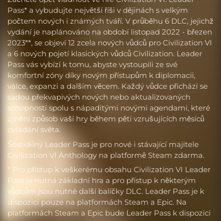
Pass* a vybudujte největší říši v dějinách s velkým
počtem nových i známých tváří. V průběhu 6 DLC, jejichž
vydání je naplánováno na období listopad 2022 - březen
2023**, se objeví 12 zcela nových vůdců pro Civilization VI
a 6 nových pojetí klasických vůdců Civilization. Leader
Pass vás vybízí k tomu, abyste vystoupili ze své
komfortní zóny díky novým přístupům k diplomacii,
válce, expanzi a dalším věcem. Každý vůdce přichází se
sadou překvapivých nových nebo aktualizovaných
schopností spolu s nápaditými novými agendami, které
změní způsob vaší hry během pěti vzrušujících měsíců
ovládání světa.
Šestidílný Leader Pass je pro nové i stávající majitele
Civilization VI Anthology na platformě Steam zdarma.
* Pro přístup k veškerému obsahu Civilization VI Leader
Pass je nutná základní hra a pro přístup k některým
vůdcům jsou nutné další balíčky DLC. Leader Pass je k
dispozici pouze na platformách Steam a Epic. Na
platformách Steam a Epic bude Leader Pass k dispozici