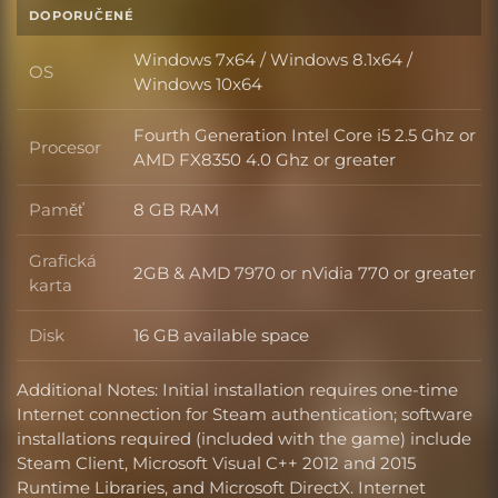
DOPORUČENÉ
Windows 7x64 / Windows 8.1x64 /
OS
OS
Windows 10x64
Fourth Generation Intel Core i5 2.5 Ghz or
Procesor
Procesor
AMD FX8350 4.0 Ghz or greater
Paměť
8 GB RAM
Paměť
Grafická
2GB & AMD 7970 or nVidia 770 or greater
Grafická karta
karta
Disk
16 GB available space
Disk
Additional Notes: Initial installation requires one-time
Internet connection for Steam authentication; software
installations required (included with the game) include
Steam Client, Microsoft Visual C++ 2012 and 2015
Runtime Libraries, and Microsoft DirectX. Internet