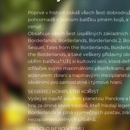
Poprvé v historii získáš všech šest dobrodru
pohromadě v jednom balíčku plném bojů, a 
cenu!
Obsahuje všech šest úspěšných základních h
Borderlands: Borderlands, Borderlands 2, Bo
Sequel, Tales from the Borderlands, Borderl
the Borderlands, a také veškerý přídavný ob
obřím balíčku.* Užij si kultovní sérii, která d
stříleček svými maximálními přestřelkami,
arzenálem zbraní a napínavými meziplanetá
ideálními pro samostatné i týmové hraní.
SESBÍREJ KOMPLETNÍ KOŘIST
Vydej se napříč pouštní planetou Pandora a b
hraj za drsné lovce trezorů, kteří hledají lege
Borderlands je plná výjimečných postav, zrá
nezapomenutelných příběhů.
JDI SÓLO NEBO V TÝMU