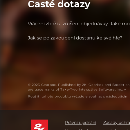
Časté dotazy
Vrácení zboží a zrušení objednávky: Jaké m
Jak se po zakoupení dostanu ke své hře?
© 2023 Gearbox. Published by 2K. Gearbox and Borderland
are trademarks of Take-Two Interactive Software, Inc. All 
Použití tohoto produktu vyžaduje souhlas s následující
Právní ujednání
Zásady ochr