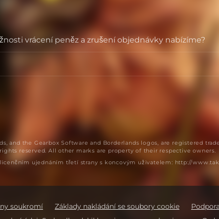
ožnosti vrácení peněz a zrušení objednávky nabízíme?
s, and the Gearbox Software and Borderlands logos, are registered trad
rights reserved. All other marks are property of their respective owners.
m licenčním ujednáním třetí strany s koncovým uživatelem: http://www.t
any soukromí
Základy nakládání se soubory cookie
Podpor