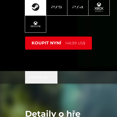
KOUPIT NYNÍ
149,99 US$
PŘEJÍT NA
Detaily o hře