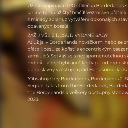
Už tak napínavá RPG střílečka Borderlands se
online týmu až čtyř hráčů! Vezmi své přátele a
z miriády zbraní, z vytváření dokonalých sta
obávaných bossů!
ZAŽIJ VŠE Z DOSUD VYDANÉ SÁGY
Ať už jsi v Borderlands nováčkem, nebo se z
přáteli, cesu za kořistí s excentrickým osaze
zamiluješ. Setkáš se s nezapomenutelnou sk
hrdinů – a nechybí ani Claptrap – od hrdinsk
po neslavný vzestup a pád Handsome Jacka
*Obsahuje hry Borderlands, Borderlands 2, B
Sequel, Tales from the Borderlands, Borderl
the Borderlands a veškerý dostupný stahovat
2023.