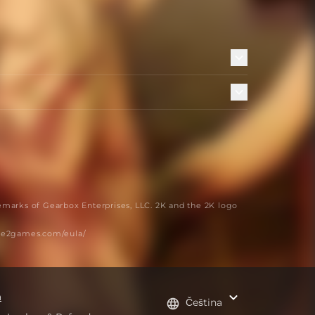
emarks of Gearbox Enterprises, LLC. 2K and the 2K logo
ake2games.com/eula/
a
Čeština