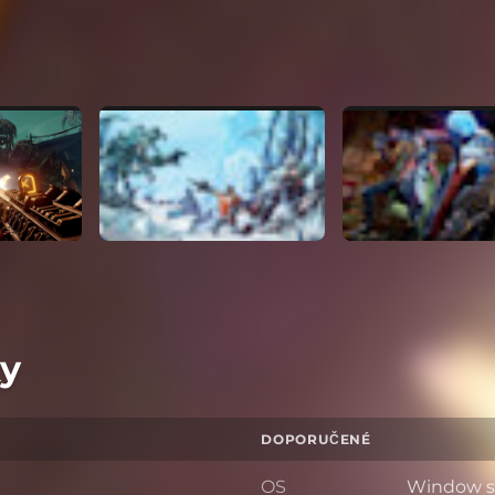
y
DOPORUČENÉ
OS
Window s 7