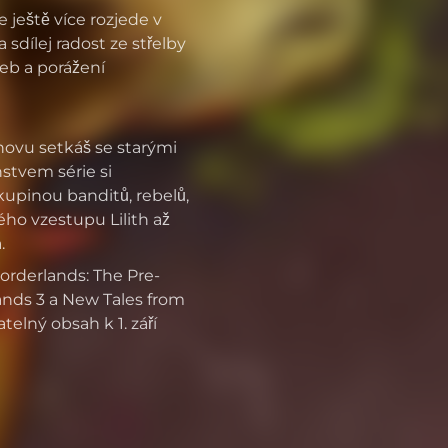
 ještě více rozjede v
 sdílej radost ze střelby
veb a porážení
novu setkáš se starými
nstvem série si
upinou banditů, rebelů,
ého vzestupu Lilith až
.
orderlands: The Pre-
ands 3 a New Tales from
elný obsah k 1. září