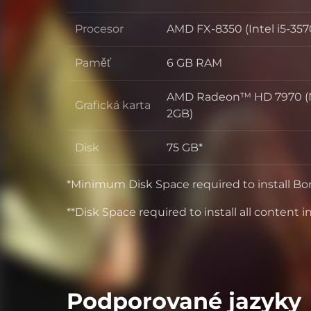
OS
Procesor
AMD FX-8350 (Intel i5-357
Procesor
Paměť
6 GB RAM
Paměť
AMD Radeon™ HD 7970 (N
Grafická karta
Grafická karta
2GB)
Disk
75 GB*
Disk
*Minimum Disk Space required to install Bo
**Disk Space required to install all content 
Podporované jazyky