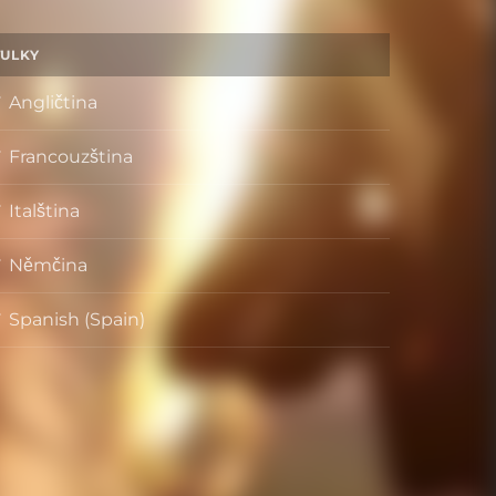
TULKY
Angličtina
Francouzština
Italština
Němčina
Spanish (Spain)