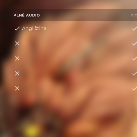
PLNÉ AUDIO
TI
Angličtina
Francouzština
Italština
Němčina
Spanish (Spain)