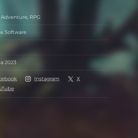
, Adventure, RPG
x Software
tel
na 2023
vydání
cebook
Instagram
X
y
uTube