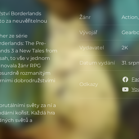
žství Borderlands
Žánr
Action
Žánr
to za neuvěřitelnou
Vývojář
Gearbo
Vývojář
er ze série
rderlands: The Pre-
Vydavatel
2K
ands 3 a New Tales from
Vydava
sah, to vše v jednom
Datum vydání
31. srp
efinovala žánr RPG
Datum 
 absurdně rozmanitým
Fa
rními dobrodružstvími
Odkazy
Odkaz
Yo
rutálními světy za ní a
ndární kořist. Každá hra
dných světů a