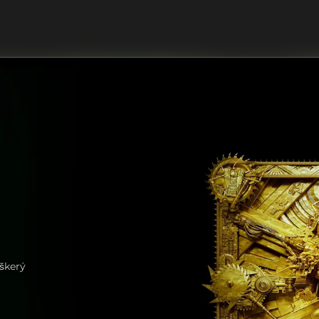
eškerý