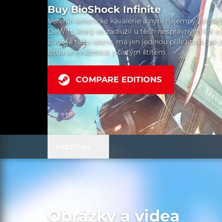
Buy BioShock Infinite
Veterán americké kavalerie a nyní nájemný žoldák
DeWitt, který se zadlužil u těch nesprávných lidí a
život je teď v sázce, má jen jedinou příležitost, jak 
situace vyváznout s čistým štítem.
COMPARE EDITIONS
PŘEJÍT NA
Obrázky a videa