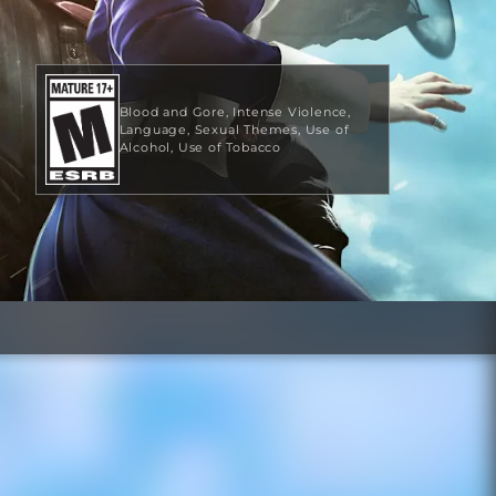
Blood and Gore
Intense Violence
Language
Sexual Themes
Use of
Alcohol
Use of Tobacco