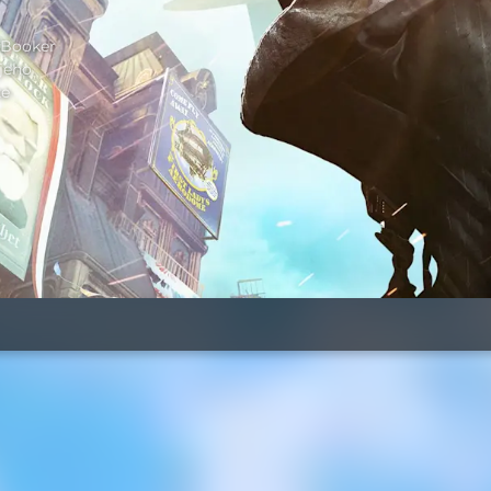
 Booker
 jeho
ze