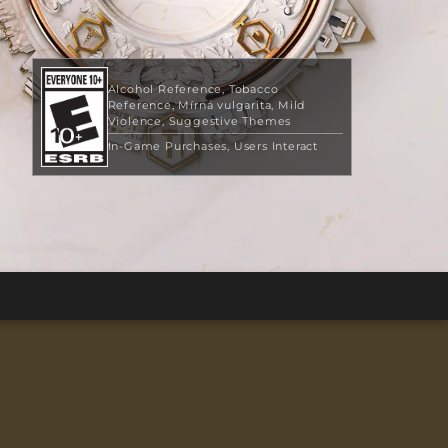
Alcohol Reference
Tobacco
Reference
Mírná vulgarita
Mild
Violence
Suggestive Themes
In-Game Purchases
Users Interact