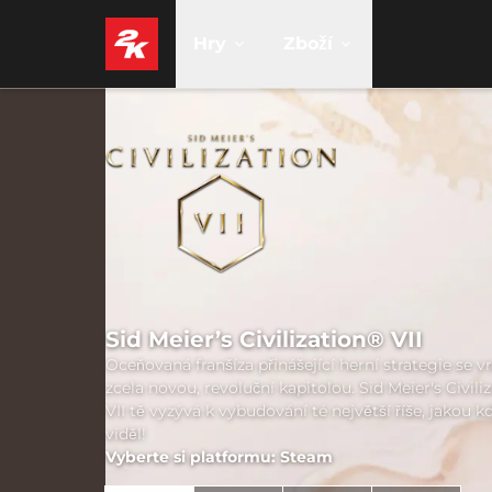
Hry
Zboží
Sid Meier’s Civilization® VII
Oceňovaná franšíza přinášející herní strategie se vr
zcela novou, revoluční kapitolou. Sid Meier's Civili
VII tě vyzývá k vybudování té největší říše, jakou k
viděl!
Vyberte si platformu: Steam