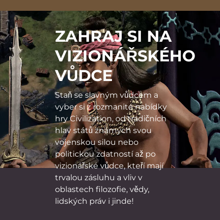
ZAHRAJ SI NA
VIZIONÁŘSKÉHO
VŮDCE
Staň se slavným vůdcem a
vyber si z rozmanité nabídky
hry Civilization, od tradičních
hlav států známých svou
vojenskou silou nebo
politickou zdatností až po
vizionářské vůdce, kteří mají
trvalou zásluhu a vliv v
oblastech filozofie, vědy,
lidských práv i jinde!