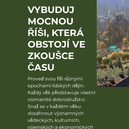
VYBUDUJ
MOCNOU
ŘÍŠI, KTERÁ
OBSTOJÍ VE
ZKOUŠCE
ČASU
Proveď svou říši různými
epochami lidských dějin.
Každý věk představuje vlastní
rozmanité dobrodružství.
Snaž se v každém věku
dosáhnout významných
vědeckých, kulturních,
vojenských a ekonomických