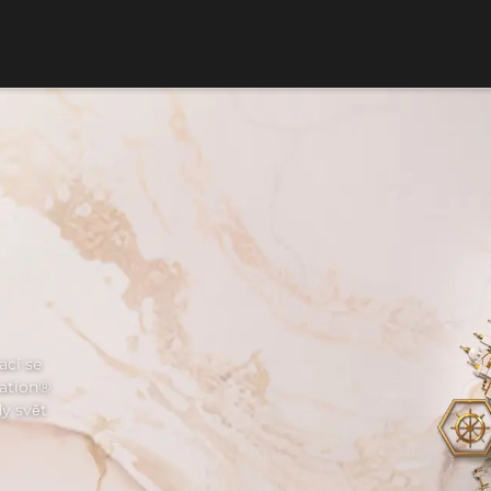
ací se
zation®
dy svět