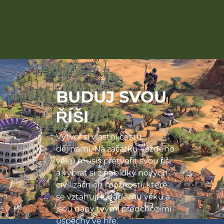
BUDUJ SVOU
ŘÍŠI
Vytvoř si vlastní cestu
dějinami. Na začátku každého
věku musíš přetvořit svou říši
a vybrat si z nabídky nových
civilizačních možností, které
se vztahují k danému věku a
jsou dány tvými předchozími
úspěchy ve hře.