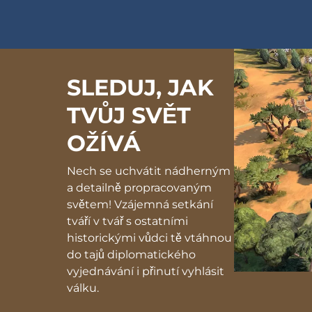
SLEDUJ, JAK
TVŮJ SVĚT
OŽÍVÁ
Nech se uchvátit nádherným
a detailně propracovaným
světem! Vzájemná setkání
tváří v tvář s ostatními
historickými vůdci tě vtáhnou
do tajů diplomatického
vyjednávání i přinutí vyhlásit
válku.