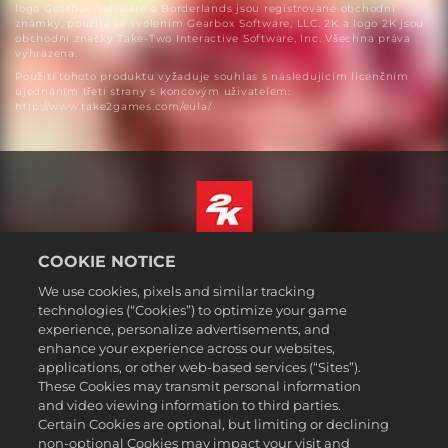
loga Gearbox Software a Borderlands jsou registrované obchodní
známky, použité se svolením Gearbox Software, LLC. 2K a logo 2K jsou
obchodní značky Take-Two Interactive Software, Inc. Všechna práva
vyhrazena.
Použití tohoto produktu vyžaduje souhlas s následujícím licenčním
ujednáním třetí strany s koncovým uživatelem:
http://www.take2games.com/eula/
COOKIE NOTICE
Čeština
Právní ujednání
We use cookies, pixels and similar tracking
technologies (“Cookies”) to optimize your game
Zásady ochrany soukromí
experience, personalize advertisements, and
Základy nakládání se soubory cookie
enhance your experience across our websites,
applications, or other web-based services (“Sites”).
Podpora
These Cookies may transmit personal information
Neprodávejte ani nesdílejte mé osobní údajeSælg eller del ikke
and video viewing information to third parties.
mine personoplysninger
Certain Cookies are optional, but limiting or declining
Order Lookup & Refunds
non-optional Cookies may impact your visit and