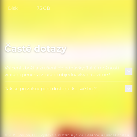
Disk
75 GB
Disk
Časté dotazy
Vrácení zboží a zrušení objednávky: Jaké možnosti
vrácení peněz a zrušení objednávky nabízíme?
Jak se po zakoupení dostanu ke své hře?
© 2019 IPerion, LLC. Vydává a distribuuje 2K. Gearbox a Borderlands a