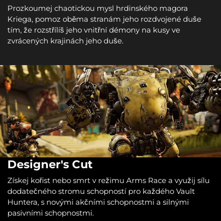
Prozkoumej chaotickou mysl hrdinského magora
Kriega, pomoz oběma stranám jeho rozdvojené duše
tím, že rozstřílíš jeho vnitřní démony na kusy ve
zvrácených krajinách jeho duše.
Designer's Cut
Získej kořist nebo smrt v režimu Arms Race a využij sílu
dodatečného stromu schopností pro každého Vault
Huntera, s novými akčními schopnostmi a silnými
pasivními schopnostmi.