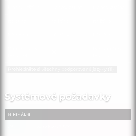
Francouzština
Francouzština
Francouzština
Italština
Italština
Italština
Němčina
Němčina
Němčina
Portugalština
Portugalština
Portugalština (Brazílie)
(Brazílie)
(Brazílie)
Prohlédněte si všechny podporované jazyky (11)
Systémové požadavky
MINIMÁLNÍ
OS
Windows 7 SP1
OS