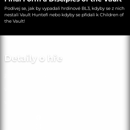
Podívej se, jak by vypadali hrdinové BL3, kdyby se z nich
nestali Vault Hunteři nebo kdyby se přidali k Children of
the Vault!
Detaily o hře
Žánr
Action, RPG
Žánr
Vývojář
Gearbox
Vývojář
Vydavatel
2K
Vydavatel
Facebook
Instagram