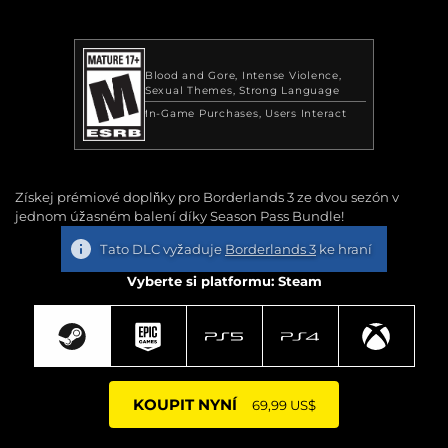
Blood and Gore
Intense Violence
Sexual Themes
Strong Language
In-Game Purchases
Users Interact
Získej prémiové doplňky pro Borderlands 3 ze dvou sezón v
jednom úžasném balení díky Season Pass Bundle!
Tato DLC vyžaduje
Borderlands 3
ke hraní
Vyberte si platformu: Steam
KOUPIT NYNÍ
69,99 US$