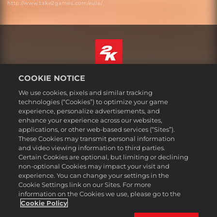
http://www.take2games.com/eula/
COOKIE NOTICE
Čeština
Právní ujednání
We use cookies, pixels and similar tracking
technologies (“Cookies”) to optimize your game
Zásady ochrany soukromí
experience, personalize advertisements, and
Základy nakládání se soubory cookie
enhance your experience across our websites,
applications, or other web-based services (“Sites”).
Podpora
These Cookies may transmit personal information
Neprodávejte ani nesdílejte mé osobní údajeSælg eller del ikke
and video viewing information to third parties.
mine personoplysninger
Certain Cookies are optional, but limiting or declining
Order Lookup & Refunds
non-optional Cookies may impact your visit and
experience. You can change your settings in the
2K Ad Partners
Cookie Settings link on our Sites. For more
information on the Cookies we use, please go to the
©2016-2026 Take-Two Interactive Software Inc. 2K, Firaxis Games,
Civilization, and their respective logos are trademarks of Take-Two
Cookie Policy
Interactive Software, Inc. All rights reserved.
Všechny zde zmíněné obchodní známky jsou majetkem jejich