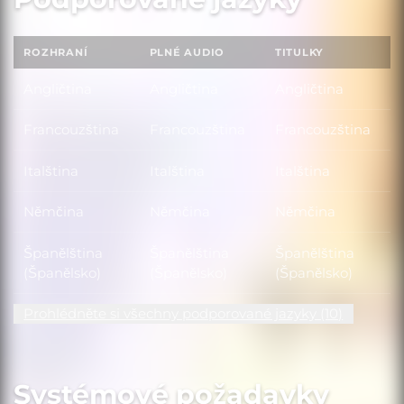
ROZHRANÍ
PLNÉ AUDIO
TITULKY
Angličtina
Angličtina
Angličtina
Francouzština
Francouzština
Francouzština
Italština
Italština
Italština
Němčina
Němčina
Němčina
Španělština
Španělština
Španělština
(Španělsko)
(Španělsko)
(Španělsko)
Prohlédněte si všechny podporované jazyky (10)
Systémové požadavky