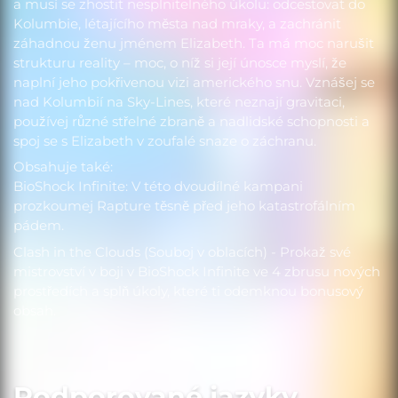
a musí se zhostit nesplnitelného úkolu: odcestovat do
Kolumbie, létajícího města nad mraky, a zachránit
záhadnou ženu jménem Elizabeth. Ta má moc narušit
strukturu reality – moc, o níž si její únosce myslí, že
naplní jeho pokřivenou vizi amerického snu. Vznášej se
nad Kolumbií na Sky-Lines, které neznají gravitaci,
používej různé střelné zbraně a nadlidské schopnosti a
spoj se s Elizabeth v zoufalé snaze o záchranu.
Obsahuje také:
BioShock Infinite: V této dvoudílné kampani
prozkoumej Rapture těsně před jeho katastrofálním
pádem.
Clash in the Clouds (Souboj v oblacích) - Prokaž své
mistrovství v boji v BioShock Infinite ve 4 zbrusu nových
prostředích a splň úkoly, které ti odemknou bonusový
obsah.
Podporované jazyky