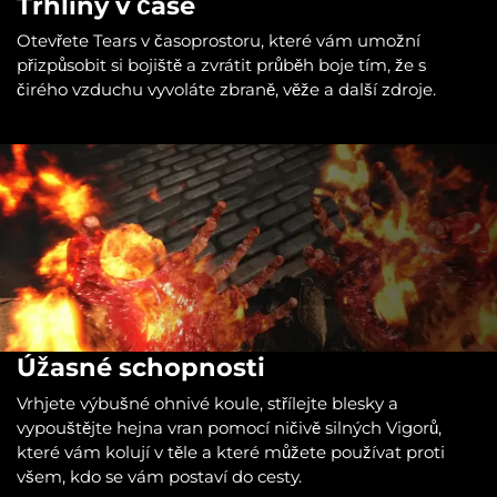
Trhliny v čase
Otevřete Tears v časoprostoru, které vám umožní
přizpůsobit si bojiště a zvrátit průběh boje tím, že s
čirého vzduchu vyvoláte zbraně, věže a další zdroje.
Úžasné schopnosti
Vrhjete výbušné ohnivé koule, střílejte blesky a
vypouštějte hejna vran pomocí ničivě silných Vigorů,
které vám kolují v těle a které můžete používat proti
všem, kdo se vám postaví do cesty.