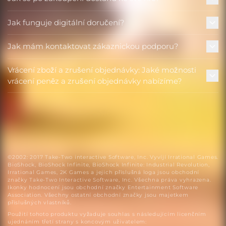
Jak funguje digitální doručení?
Jak mám kontaktovat zákaznickou podporu?
Vrácení zboží a zrušení objednávky: Jaké možnosti
vrácení peněz a zrušení objednávky nabízíme?
©2002: 2017 Take-Two interactive Software, Inc. Vyvíjí Irrational Games.
BioShock, BioShock Infinite, BioShock Infinite: Industrial Revolution,
Irrational Games, 2K Games a jejich příslušná loga jsou obchodní
značky Take-Two Interactive Software, Inc. Všechna práva vyhrazena.
Ikonky hodnocení jsou obchodní značky Entertainment Software
Association. Všechny ostatní obchodní značky jsou majetkem
příslušných vlastníků.
Použití tohoto produktu vyžaduje souhlas s následujícím licenčním
ujednáním třetí strany s koncovým uživatelem: