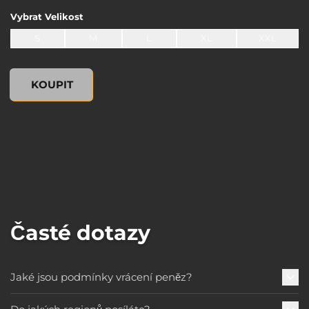
Vybrat
Velikost
S
M
L
XL
XXL
undefined, , 0,00 US$
KOUPIT
Časté dotazy
Jaké jsou podmínky vrácení peněz?