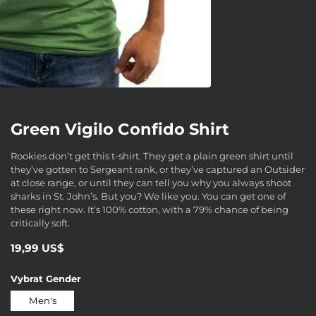
Green Vigilo Confido Shirt
Rookies don’t get this t-shirt. They get a plain green shirt until
they’ve gotten to Sergeant rank, or they’ve captured an Outsider
at close range, or until they can tell you why you always shoot
sharks in St. John’s. But you? We like you. You can get one of
these right now. It’s 100% cotton, with a 79% chance of being
critically soft.
19,99 US$
Vybrat
Gender
Men's