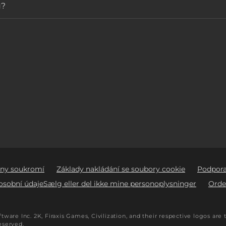
u?
any soukromí
Základy nakládání se soubory cookie
Podpor
osobní údajeSælg eller del ikke mine personoplysninger
Orde
ware Inc. 2K, Firaxis Games, Civilization, and their respective logos ar
reserved.