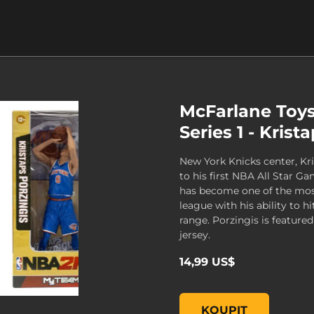
McFarlane Toy
Series 1 - Krist
New York Knicks center, Kr
to his first NBA All Star Ga
has become one of the most 
league with his ability to h
range. Porzingis is featured
jersey.
14,99 US$
McFarlane Toys NBA 2K19 
KOUPIT