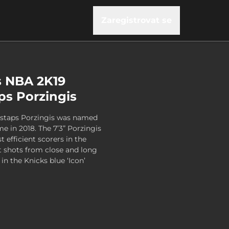
Zaregistrovat se
s NBA 2K19
aps Porzingis
istaps Porzingis was named
me in 2018. The 7’3” Porzingis
efficient scorers in the
it shots from close and long
 in the Knicks blue ‘Icon’
Series 1 - Kristaps Porzingis, , 14,99 US$