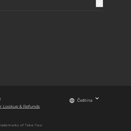
a
Čeština
r Lookup & Refunds
e trademarks of Take-Two