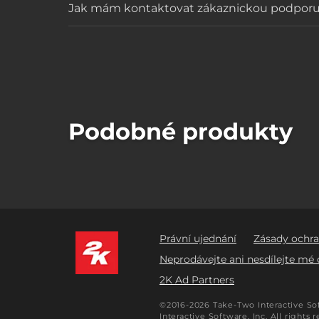
Jak mám kontaktovat zákaznickou podpor
Podobné produkty
Právní ujednání
Zásady ochr
Neprodávejte ani nesdílejte mé 
2K Ad Partners
©2016-2026 Take-Two Interactive Soft
Interactive Software, Inc. All rights 