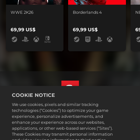
WWE 2K26
Borderlands 4
N
69,99 US$
69,99 US$
6
COOKIE NOTICE
We use cookies, pixels and similar tracking
Dansk
technologies (“Cookies”) to optimize your game
Juridiske oplysninger
experience, personalize advertisements, and
enhance your experience across our websites,
Fortrolighedspolitik
applications, or other web-based services (“Sites”).
Politik for cookies
These Cookies may transmit personal information
Support