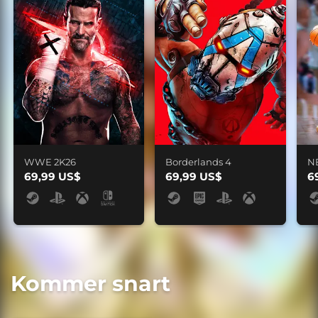
WWE 2K26
Borderlands 4
N
69,99 US$
69,99 US$
6
Kommer snart