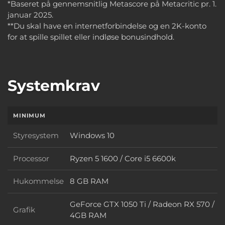
*Baseret på gennemsnitlig Metascore på Metacritic pr. 1.
januar 2025.
**Du skal have en internetforbindelse og en 2K-konto
for at spille spillet eller indløse bonusindhold.
Systemkrav
MINIMUM
Styresystem
Windows 10
Styresystem
Processor
Ryzen 5 1600 / Core i5 6600k
Processor
Hukommelse
8 GB RAM
Hukommelse
GeForce GTX 1050 Ti / Radeon RX 570 /
Grafik
Grafik
4GB RAM