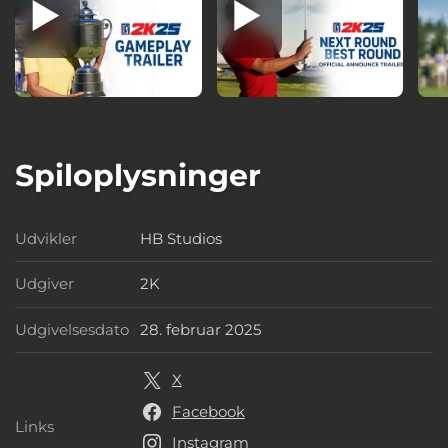
Spiloplysninger
Udvikler
HB Studios
Udvikler
Udgiver
2K
Udgiver
Udgivelsesdato
28. februar 2025
Udgivelsesdato
X
Facebook
Links
Links
Instagram