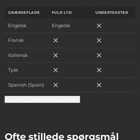
GRÆNSEFLADE
FULD LYD
UNDERTEKSTER
Engelsk
Engelsk
Engelsk
Fransk
Fransk
Fransk
Italiensk
Italiensk
Italiensk
Tysk
Tysk
Tysk
Spanish (Spain)
Spanish (Spain)
Spanish (Spain)
Se alle 9 understøttede sprog
Ofte stillede spørgsmål