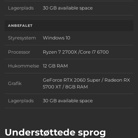
Lagerplads
30 GB available space
Lagerplads
ANBEFALET
Styresystem
Windows 10
Styresystem
Processor
Ryzen 7 2700X /Core i7 6700
Processor
Hukommelse
12 GB RAM
Hukommelse
GeForce RTX 2060 Super / Radeon RX
Grafik
Grafik
5700 XT / 8GB RAM
Lagerplads
30 GB available space
Lagerplads
Understøttede sprog