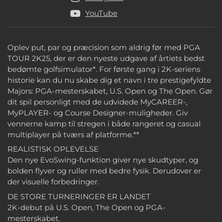
YouTube
Oplev put, par og præcision som aldrig før med PGA
TOUR 2K25, der er den nyeste udgave af årtiets bedst
bedømte golfsimulator*. For første gang i 2K-seriens
historie kan du nu skabe dig et navn i tre prestigefyldte
Majors: PGA-mesterskabet, U.S. Open og The Open. Gør
dit spil personligt med de udvidede MyCAREER-,
MyPLAYER- og Course Designer-muligheder. Giv
vennerne kamp til stregen i både rangeret og casual
multiplayer på tværs af platforme.**
REALISTISK OPLEVELSE
Den nye EvoSwing-funktion giver nye skudtyper, og
bolden flyver og ruller med bedre fysik. Derudover er
der visuelle forbedringer.
DE STORE TURNERINGER ER LANDET
2K-debut på U.S. Open, The Open og PGA-
mesterskabet.