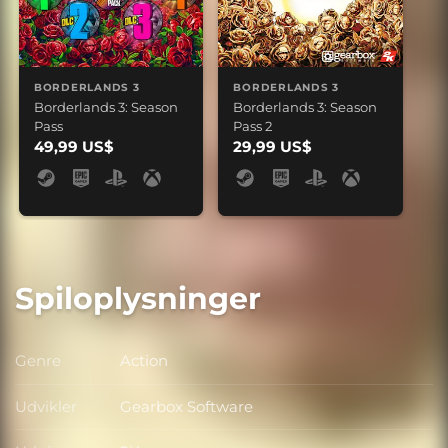
BORDERLANDS 3
BORDERLANDS 3
Borderlands 3: Season
Borderlands 3: Season
Pass
Pass 2
49,99 US$
29,99 US$
Spiloplysninger
Genre
Action
Genre
Udvikler
Gearbox Software
Udvikler