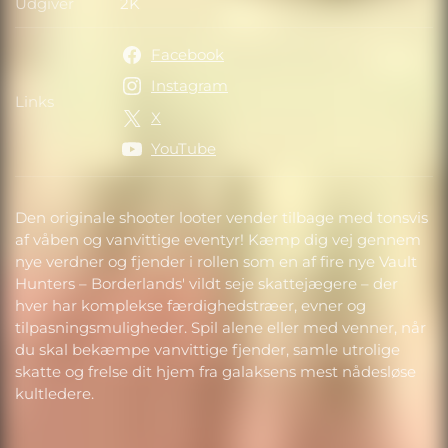
Udgiver
2K
Udgiver
Facebook
Instagram
Links
Links
X
YouTube
Den originale shooter looter vender tilbage med tonsvis
af våben og vanvittige eventyr! Kæmp dig vej gennem
nye verdner og fjender i rollen som en af fire nye Vault
Hunters – Borderlands' vildt seje skattejægere – der
hver har komplekse færdighedstræer, evner og
tilpasningsmuligheder. Spil alene eller med venner, når
du skal bekæmpe vanvittige fjender, samle utrolige
skatte og frelse dit hjem fra galaksens mest nådesløse
kultledere.