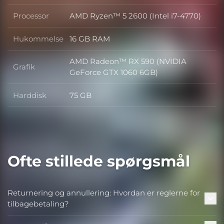
Processor
AMD Ryzen™ 5 2600 (Intel i7-4770)
Processor
Hukommelse
16 GB RAM
Hukommelse
AMD Radeon™ RX 590 (NVIDIA
Grafik
Grafik
GeForce GTX 1060 6GB)
Harddisk
75 GB
Harddisk
Ofte stillede spørgsmål
Returnering og annullering: Hvordan er reglerne for
tilbagebetaling?