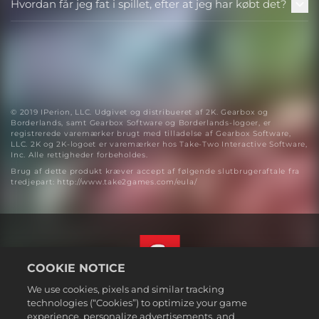
Hvordan får jeg fat i spillet, efter at jeg har købt det?
© 2019 IPerion, LLC. Udgivet og distribueret af 2K. Gearbox og
Borderlands, samt Gearbox Software og Borderlands-logoer, er
registrerede varemærker brugt med tilladelse af Gearbox Software,
LLC. 2K og 2K-logoet er varemærker hos Take-Two Interactive Software,
Inc. Alle rettigheder forbeholdes.
Brug af dette produkt kræver accept af følgende slutbrugeraftale fra
tredjepart: http://www.take2games.com/eula/
COOKIE NOTICE
We use cookies, pixels and similar tracking
Dansk
technologies (“Cookies”) to optimize your game
Juridiske oplysninger
experience, personalize advertisements, and