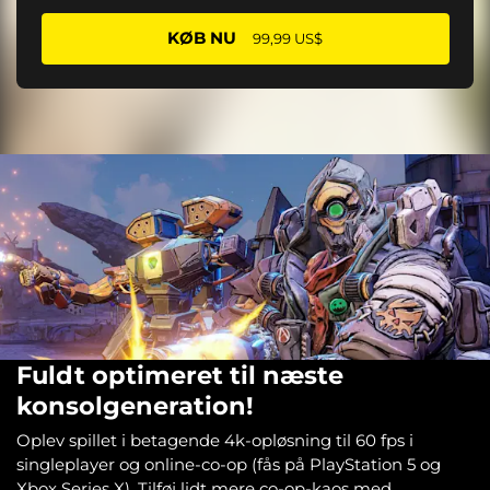
KØB NU
99,99 US$
Fuldt optimeret til næste
konsolgeneration!
Oplev spillet i betagende 4k-opløsning til 60 fps i
singleplayer og online-co-op (fås på PlayStation 5 og
Xbox Series X). Tilføj lidt mere co-op-kaos med