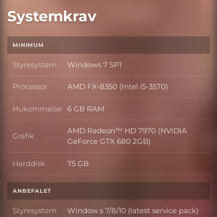
Systemkrav
MINIMUM
Styresystem
Windows 7 SP1
Styresystem
Processor
AMD FX-8350 (Intel i5-3570)
Processor
Hukommelse
6 GB RAM
Hukommelse
AMD Radeon™ HD 7970 (NVIDIA
Grafik
Grafik
GeForce GTX 680 2GB)
Harddisk
75 GB
Harddisk
ANBEFALET
Styresystem
Window s 7/8/10 (latest service pack)
Styresystem