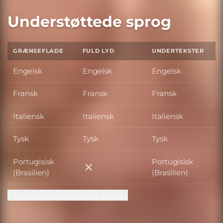
Understøttede sprog
GRÆNSEFLADE
FULD LYD
UNDERTEKSTER
Engelsk
Engelsk
Engelsk
Fransk
Fransk
Fransk
Italiensk
Italiensk
Italiensk
Tysk
Tysk
Tysk
Portugisisk
Portugisisk
Portugisisk (Brasilien)
(Brasilien)
(Brasilien)
Se alle 11 understøttede sprog