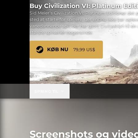
Buy Civilization VI: Platinum Edit
Sid Meier’s Civilization VI: Platinum Editioner det 
sted at starte for spillere, der endnu ikke har oplev
vanedannende spil, der har gjort Civilization til en 
største spilserier nogensinde.
KØB NU
79,99 US$
SPRING TIL
Screenshots og vide