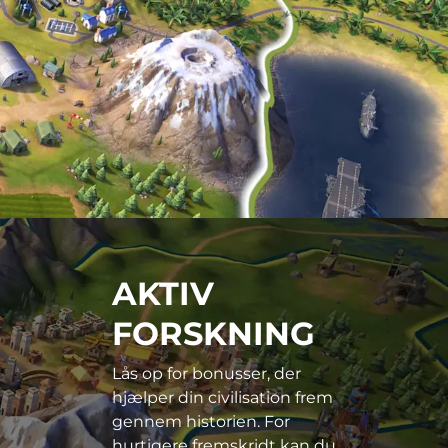
AKTIV
FORSKNING
Lås op for bonusser, der
hjælper din civilisation frem
gennem historien. For
hurtigere fremskridt kan du