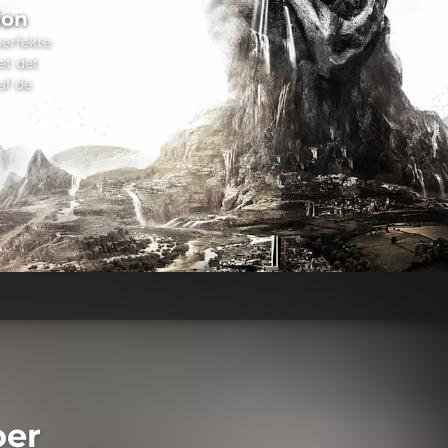
ion
perfekte
et det
af de
oer