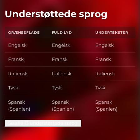
Understøttede sprog
GRÆNSEFLADE
FULD LYD
UNDERTEKSTER
Engelsk
Engelsk
Engelsk
Fransk
Fransk
Fransk
Italiensk
Italiensk
Italiensk
Tysk
Tysk
Tysk
Spansk
Spansk
Spansk
(Spanien)
(Spanien)
(Spanien)
Se alle 13 understøttede sprog