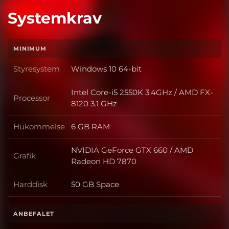
Systemkrav
MINIMUM
Styresystem
Windows 10 64-bit
Styresystem
Intel Core-i5 2550K 3.4GHz / AMD FX-
Processor
Processor
8120 3.1 GHz
Hukommelse
6 GB RAM
Hukommelse
NVIDIA GeForce GTX 660 / AMD
Grafik
Grafik
Radeon HD 7870
Harddisk
50 GB Space
Harddisk
ANBEFALET