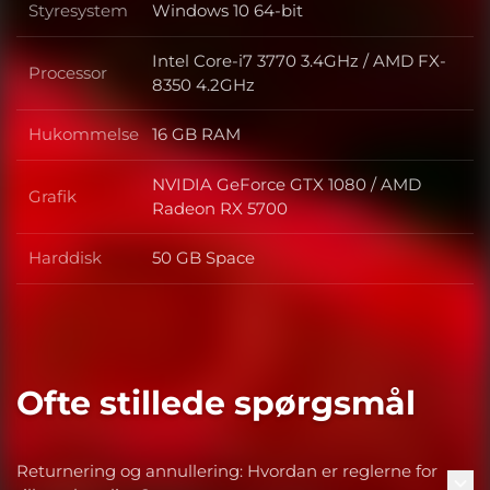
Styresystem
Windows 10 64-bit
Styresystem
Intel Core-i7 3770 3.4GHz / AMD FX-
Processor
Processor
8350 4.2GHz
Hukommelse
16 GB RAM
Hukommelse
NVIDIA GeForce GTX 1080 / AMD
Grafik
Grafik
Radeon RX 5700
Harddisk
50 GB Space
Harddisk
Ofte stillede spørgsmål
Returnering og annullering: Hvordan er reglerne for