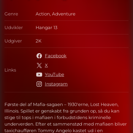
Genre
Action, Adventure
Genre
Udvikler
Hangar 13
Udvikler
Udgiver
2K
Udgiver
Facebook
X
Links
Links
YouTube
Instagram
Første del af Mafia-sagaen – 1930'erne, Lost Heaven,
Illinois. Spillet er genskabt fra grunden op, så du kan
stige til tops i mafiaen i forbudstidens kriminelle
underverden. Efter et sammenstød med mafiaen bliver
taxichaufføren Tommy Angelo kastet ud i en