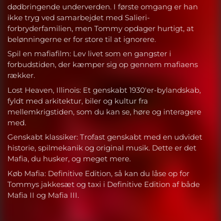
dødbringende underverden. I første omgang er han
ikke tryg ved samarbejdet med Salieri-
forbryderfamilien, men Tommy opdager hurtigt, at
belønningerne er for store til at ignorere.
Spil en mafiafilm: Lev livet som en gangster i
forbudstiden, der kæmper sig op gennem mafiaens
rækker.
Lost Heaven, Illinois: Et genskabt 1930'er-bylandskab,
fyldt med arkitektur, biler og kultur fra
mellemkrigstiden, som du kan se, høre og interagere
med.
Genskabt klassiker: Trofast genskabt med en udvidet
historie, spilmekanik og original musik. Dette er det
Mafia, du husker, og meget mere.
Køb Mafia: Definitive Edition, så kan du låse op for
Tommys jakkesæt og taxi i Definitive Edition af både
Mafia II og Mafia III.