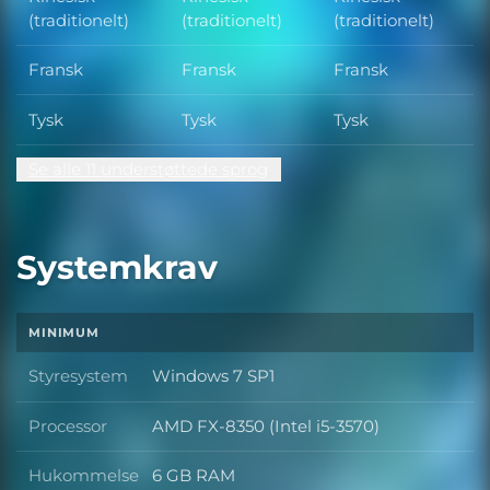
(traditionelt)
(traditionelt)
(traditionelt)
Fransk
Fransk
Fransk
Tysk
Tysk
Tysk
Se alle 11 understøttede sprog
Systemkrav
MINIMUM
Styresystem
Windows 7 SP1
Styresystem
Processor
AMD FX-8350 (Intel i5-3570)
Processor
Hukommelse
6 GB RAM
Hukommelse