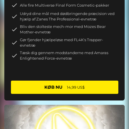
Alle fire Multiverse Final Form Cosmetic-pakker
Udryd dine mål med dødbringende præcision ved
hjælp af Zanes The Professional-evnetræ
Bliv den stolteste mech-mor med Mozes Bear
Mother-evnetræ
Gør fjender hjælpeløse med FL4K's Trapper-
evnetræ
Tæsk dig gennem modstanderne med Amaras
Enlightened Force-evnetræ
KØB NU
14,99 US$