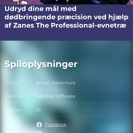
Udryd dine mål med
dødbringende præcision ved hjælp
af Zanes The Professional-evnetræ
Spiloplysninger
Genre
Action, Adventure
Genre
Udvikler
Gearbox Software
Udvikler
Udgiver
2K
Udgiver
Facebook