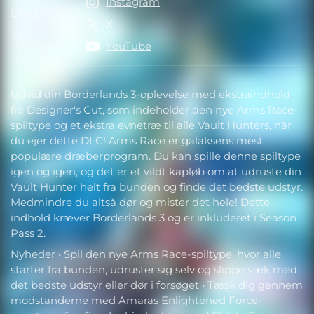
Instagram
Links
Links
X
YouTube
Udvid din Borderlands 3-oplevelse med ekstraindhold
fra Designer's Cut, som indeholder den nye Arms Race-
spiltype og et ekstra evnetræ til alle Vault Hunters, når
du ejer dette DLC! Arms Race er galaksens mest
populære dræberprogram. Du kan spille denne spiltype
igen og igen, og det er et vildt kapløb om at udruste din
Vault Hunter helt fra bunden og finde det bedste udstyr.
Medmindre du altså dør og mister det hele! Dette
indhold kræver Borderlands 3 og er inkluderet i Season
Pass 2.
Nyheder • Spil den nye Arms Race-spiltype, hvor alle
starter fra bunden, udruster sig selv og slippe væk med
det bedste udstyr eller dør i forsøget • Tæsk dig gennem
modstanderne med Amaras Enlightened Force-