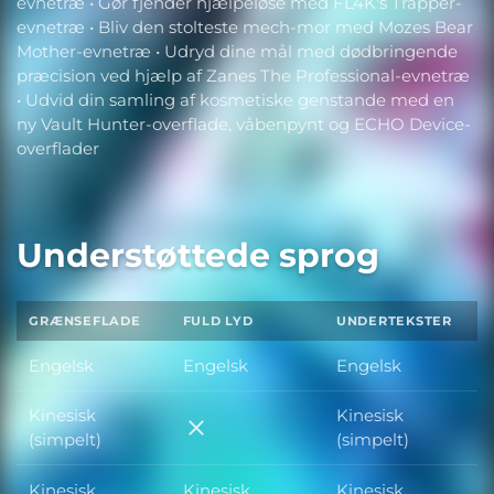
evnetræ • Gør fjender hjælpeløse med FL4K's Trapper-
evnetræ • Bliv den stolteste mech-mor med Mozes Bear
Mother-evnetræ • Udryd dine mål med dødbringende
præcision ved hjælp af Zanes The Professional-evnetræ
• Udvid din samling af kosmetiske genstande med en
ny Vault Hunter-overflade, våbenpynt og ECHO Device-
overflader
Understøttede sprog
GRÆNSEFLADE
FULD LYD
UNDERTEKSTER
Engelsk
Engelsk
Engelsk
Kinesisk
Kinesisk
Kinesisk (simpelt)
(simpelt)
(simpelt)
Kinesisk
Kinesisk
Kinesisk