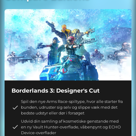
Borderlands 3: Designer's Cut
Spil den nye Arms Race-spiltype, hvor alle starter fra
bunden, udruster sig selv og slippe væk med det
bedste udstyr eller dør i forsøget
Udvid din samling af kosmetiske genstande med
en ny Vault Hunter-overflade, våbenpynt og ECHO
Device-overflader