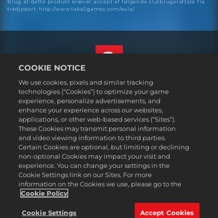
Brug af dette produkt kræver accept af følgende slutbrugeraftale fra
tredjepart: http://www.take2games.com/eula/
COOKIE NOTICE
We use cookies, pixels and similar tracking
Dansk
technologies (“Cookies”) to optimize your game
Juridiske oplysninger
experience, personalize advertisements, and
enhance your experience across our websites,
Fortrolighedspolitik
applications, or other web-based services (“Sites”).
Politik for cookies
These Cookies may transmit personal information
Support
and video viewing information to third parties.
Certain Cookies are optional, but limiting or declining
Sælg eller del ikke mine personoplysninger
non-optional Cookies may impact your visit and
Order Lookup & Refunds
experience. You can change your settings in the
Cookie Settings link on our Sites. For more
2K Ad Partners
information on the Cookies we use, please go to the
©2016-2026 Take-Two Interactive Software Inc. 2K, Firaxis Games,
Cookie Policy
Civilization, and their respective logos are trademarks of Take-Two
Interactive Software, Inc. All rights reserved.
Cookie Settings
Accept Cookies
Alle de varemærker, der henvises til her, tilhører de respektive ejere.