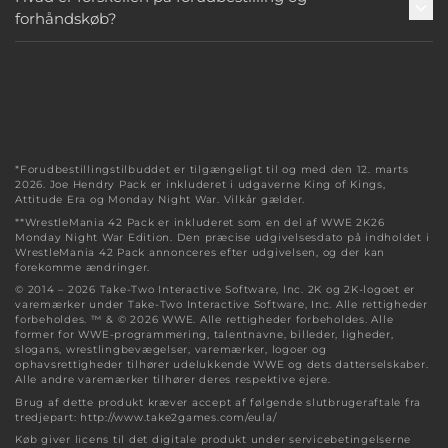
forhåndskøb?
*Forudbestillingstilbuddet er tilgængeligt til og med den 12. marts
2026. Joe Hendry Pack er inkluderet i udgaverne King of Kings,
Attitude Era og Monday Night War. Vilkår gælder.
**WrestleMania 42 Pack er inkluderet som en del af WWE 2K26
Monday Night War Edition. Den præcise udgivelsesdato på indholdet i
WrestleMania 42 Pack annonceres efter udgivelsen, og der kan
forekomme ændringer.
© 2014 – 2026 Take-Two Interactive Software, Inc. 2K og 2K-logoet er
varemærker under Take-Two Interactive Software, Inc. Alle rettigheder
forbeholdes. ™ & © 2026 WWE. Alle rettigheder forbeholdes. Alle
former for WWE-programmering, talentnavne, billeder, ligheder,
slogans, wrestlingbevægelser, varemærker, logoer og
ophavsrettigheder tilhører udelukkende WWE og dets datterselskaber.
Alle andre varemærker tilhører deres respektive ejere.
Brug af dette produkt kræver accept af følgende slutbrugeraftale fra
tredjepart: http://www.take2games.com/eula/
Køb giver licens til det digitale produkt under servicebetingelserne