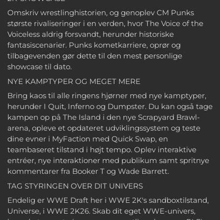
Omskriv wrestlinghistorien, og genoplev CM Punks
største rivaliseringer i en verden, hvor The Voice of the
Voiceless aldrig forsvandt, herunder historiske
fantasiscenarier. Punks kometkarriere, oprør og
tilbagevenden gør dette til den mest personlige
showcase til dato.
NYE KAMPTYPER OG MEGET MERE
Bring kaos til alle ringens hjørner med nye kamptyper,
herunder I Quit, Inferno og Dumpster. Du kan også tage
kampen op på The Island i den nye Scrapyard Brawl-
arena, opleve et opdateret udviklingssystem og teste
dine evner i MyFaction med Quick Swap, en
teambaseret tilstand i højt tempo. Oplev interaktive
entréer, nye interaktioner med publikum samt spritnye
kommentarer fra Booker T og Wade Barrett.
TAG STYRINGEN OVER DIT UNIVERS
Endelig er WWE Draft her i WWE 2K's sandboxtilstand,
Universe, i WWE 2K26. Skab dit eget WWE-univers,