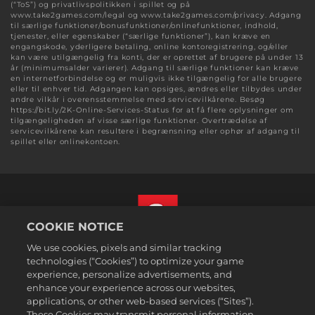
(“ToS”) og privatlivspolitikken i spillet og på
www.take2games.com/legal og www.take2games.com/privacy. Adgang
til særlige funktioner/bonusfunktioner/onlinefunktioner, indhold,
tjenester, eller egenskaber (“særlige funktioner”), kan kræve en
engangskode, yderligere betaling, online kontoregistrering, og/eller
kan være utilgængelig fra konti, der er oprettet af brugere på under 13
år (minimumsalder varierer). Adgang til særlige funktioner kan kræve
en internetforbindelse og er muligvis ikke tilgængelig for alle brugere
eller til enhver tid. Adgangen kan opsiges, ændres eller tilbydes under
andre vilkår i overensstemmelse med servicevilkårene. Besøg
https://bit.ly/2K-Online-Services-Status for at få flere oplysninger om
tilgængeligheden af visse særlige funktioner. Overtrædelse af
servicevilkårene kan resultere i begrænsning eller ophør af adgang til
spillet eller onlinekontoen.
COOKIE NOTICE
We use cookies, pixels and similar tracking
Dansk
technologies (“Cookies”) to optimize your game
Juridiske oplysninger
experience, personalize advertisements, and
enhance your experience across our websites,
Fortrolighedspolitik
applications, or other web-based services (“Sites”).
Politik for cookies
These Cookies may transmit personal information