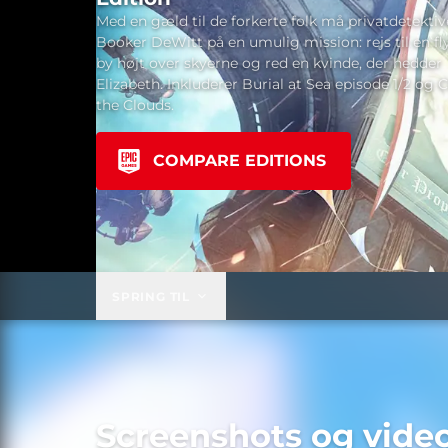
Med en gæld til de forkerte folk må privatdetekti
Booker DeWitt på en umulig mission: rejs til en f
by højt over skyerne og red en kvinde, der hedder
Elizabeth. Inkluderer Burial at Sea episode 1/2 og C
the Clouds.
COMPARE EDITIONS
SPRING TIL
Screenshots og vide