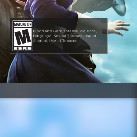
Blood and Gore
Intense Violence
Language
Sexual Themes
Use of
Alcohol
Use of Tobacco