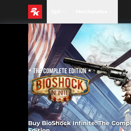
Spil
Merchandise
Buy BioShock Infinite: The Comp
Edition