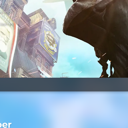
ven
lyvende
lash in
oer