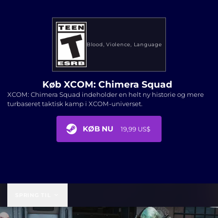
Blood
Violence
Language
Køb XCOM: Chimera Squad
XCOM: Chimera Squad indeholder en helt ny historie og mere
turbaseret taktisk kamp i XCOM-universet.
KØB NU
19,99 US$
19,99 US$
SPRING TIL