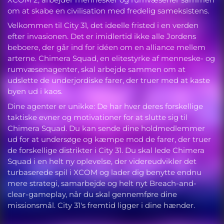
om at skabe en civilisation med fredelig sameksistens.
Velkommen til City 31, det ideelle fristed i en verden
efter invasionen. Det er imidlertid ikke alle Jordens
beboere, der går ind for idéen om en alliance mellem
arterne. Chimera Squad, en elitestyrke af menneske- og
rumvæsenagenter, skal arbejde sammen om at
udslette de underjordiske farer, der truer med at kaste
byen ud i kaos.
Dine agenter er unikke: De har hver deres forskellige
taktiske evner og motivationer for at slutte sig til
Chimera Squad. Du kan sende dine holdmedlemmer
ud for at undersøge og kæmpe mod de farer, der truer
de forskellige distrikter i City 31. Du skal lede Chimera
Squad i en helt ny oplevelse, der videreudvikler det
turbaserede spil i XCOM og lader dig benytte endnu
mere strategi, samarbejde og helt nyt Breach-and-
clear-gameplay, når du skal gennemføre dine
missionsmål. City 31's fremtid ligger i dine hænder.