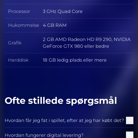
Styresystem
Processor
3 GHz Quad Core
Processor
Hukommelse
4 GB RAM
Hukommelse
2 GB AMD Radeon HD R9 290, NVIDIA
Grafik
Grafik
GeForce GTX 980 eller bedre
Harddisk
18 GB ledig plads eller mere
Harddisk
Ofte stillede spørgsmål
Hvordan får jeg fat i spillet, efter at jeg har købt det?
Hvordan fungerer digital levering?