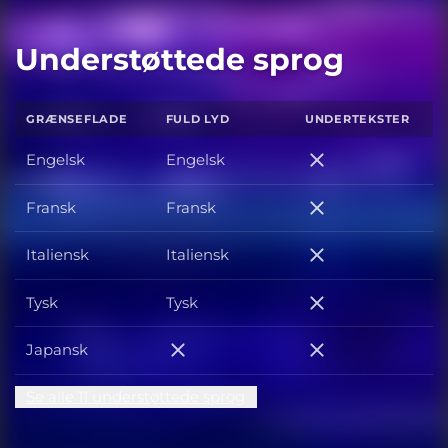
Understøttede sprog
GRÆNSEFLADE
FULD LYD
UNDERTEKSTER
Engelsk
Engelsk
Engelsk
Fransk
Fransk
Fransk
Italiensk
Italiensk
Italiensk
Tysk
Tysk
Tysk
Japansk
Japansk
Japansk
Se alle 11 understøttede sprog