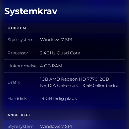
Systemkrav
MINIMUM
Styresystem
Windows 7 SP1
Styresystem
Processor
2.4GHz Quad Core
Processor
Hukommelse
4 GB RAM
Hukommelse
1GB AMD Radeon HD 7770, 2GB
Grafik
Grafik
NVIDIA GeForce GTX 650 eller bedre
Harddisk
18 GB ledig plads
Harddisk
ANBEFALET
Styresystem
Windows 7 SP1