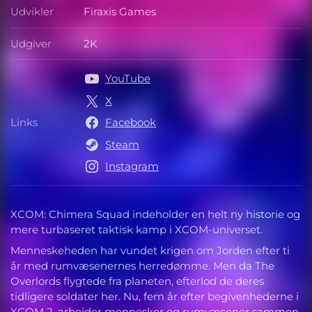
Udvikler
Firaxis Games
Udvikler
Udgiver
2K
Udgiver
YouTube
X
Links
Facebook
Links
Steam
Instagram
XCOM: Chimera Squad indeholder en helt ny historie og
mere turbaseret taktisk kamp i XCOM-universet.
Menneskeheden har vundet krigen om Jorden efter ti
år med rumvæsenernes herredømme. Men da The
Overlords flygtede fra planeten, efterlod de deres
tidligere soldater her. Nu, fem år efter begivenhederne i
XCOM 2, arbejder mennesker og rumvæsener sammen