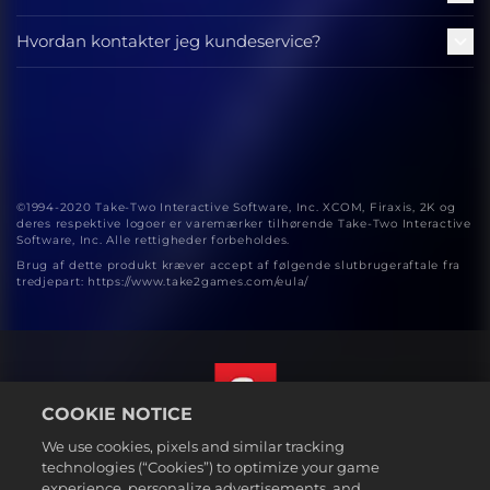
Hvordan kontakter jeg kundeservice?
©1994-2020 Take-Two Interactive Software, Inc. XCOM, Firaxis, 2K og
deres respektive logoer er varemærker tilhørende Take-Two Interactive
Software, Inc. Alle rettigheder forbeholdes.
Brug af dette produkt kræver accept af følgende slutbrugeraftale fra
tredjepart: https://www.take2games.com/eula/
COOKIE NOTICE
We use cookies, pixels and similar tracking
Dansk
technologies (“Cookies”) to optimize your game
Juridiske oplysninger
experience, personalize advertisements, and