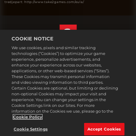
tredjepart: http://www.take2games.com/eula/
COOKIE NOTICE
We use cookies, pixels and similar tracking
Dansk
technologies (“Cookies”) to optimize your game
Juridiske oplysninger
experience, personalize advertisements, and
enhance your experience across our websites,
Fortrolighedspolitik
applications, or other web-based services (“Sites”).
Politik for cookies
These Cookies may transmit personal information
Support
and video viewing information to third parties.
Certain Cookies are optional, but limiting or declining
Sælg eller del ikke mine personoplysninger
non-optional Cookies may impact your visit and
Order Lookup & Refunds
experience. You can change your settings in the
Cookie Settings link on our Sites. For more
2K Ad Partners
information on the Cookies we use, please go to the
©2016-2026 Take-Two Interactive Software Inc. 2K, Firaxis Games,
Cookie Policy
Civilization, and their respective logos are trademarks of Take-Two
Interactive Software, Inc. All rights reserved.
Cookie Settings
Accept Cookies
Alle de varemærker, der henvises til her, tilhører de respektive ejere.