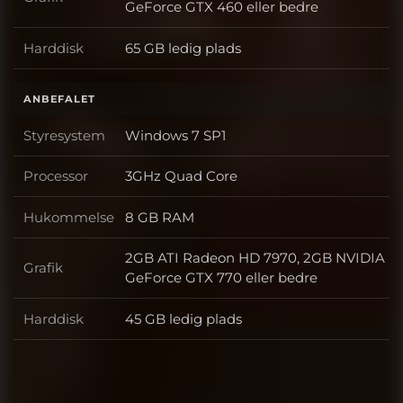
Grafik
GeForce GTX 460 eller bedre
Harddisk
65 GB ledig plads
Harddisk
ANBEFALET
Styresystem
Windows 7 SP1
Styresystem
Processor
3GHz Quad Core
Processor
Hukommelse
8 GB RAM
Hukommelse
2GB ATI Radeon HD 7970, 2GB NVIDIA
Grafik
Grafik
GeForce GTX 770 eller bedre
Harddisk
45 GB ledig plads
Harddisk