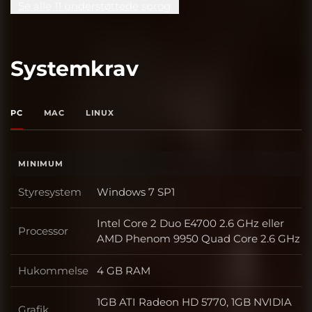
Se alle 11 understøttede sprog
Systemkrav
PC
MAC
LINUX
MINIMUM
Styresystem
Windows 7 SP1
Styresystem
Intel Core 2 Duo E4700 2.6 GHz eller
Processor
Processor
AMD Phenom 9950 Quad Core 2.6 GHz
Hukommelse
4 GB RAM
Hukommelse
1GB ATI Radeon HD 5770, 1GB NVIDIA
Grafik