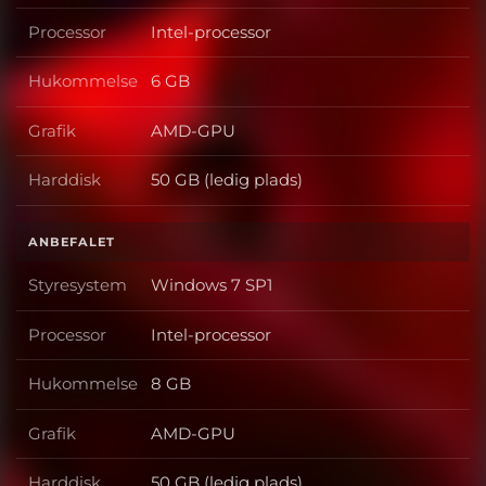
Processor
Intel-processor
Processor
Hukommelse
6 GB
Hukommelse
Grafik
AMD-GPU
Grafik
Harddisk
50 GB (ledig plads)
Harddisk
ANBEFALET
Styresystem
Windows 7 SP1
Styresystem
Processor
Intel-processor
Processor
Hukommelse
8 GB
Hukommelse
Grafik
AMD-GPU
Grafik
Harddisk
50 GB (ledig plads)