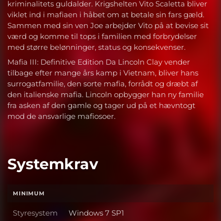
kriminalitets guldalder. Krigshelten Vito Scaletta bliver
viklet ind i mafiaen i håbet om at betale sin fars gæld.
Sammen med sin ven Joe arbejder Vito på at bevise sit
værd og komme til tops i familien med forbrydelser
med større belønninger, status og konsekvenser.
Mafia III: Definitive Edition Da Lincoln Clay vender
tilbage efter mange års kamp i Vietnam, bliver hans
surrogatfamilie, den sorte mafia, forrådt og dræbt af
den italienske mafia. Lincoln opbygger han ny familie
fra asken af den gamle og tager ud på et hævntogt
mod de ansvarlige mafiosoer.
Systemkrav
MINIMUM
Styresystem
Windows 7 SP1
Styresystem