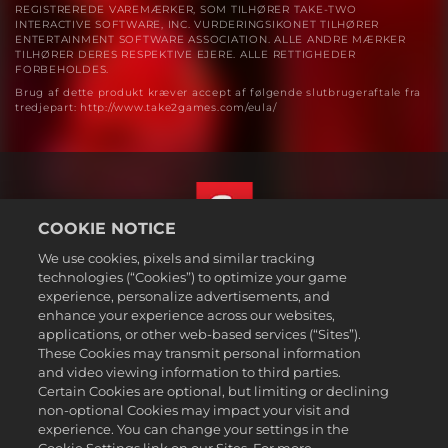
REGISTREREDE VAREMÆRKER, SOM TILHØRER TAKE-TWO
INTERACTIVE SOFTWARE, INC. VURDERINGSIKONET TILHØRER
ENTERTAINMENT SOFTWARE ASSOCIATION. ALLE ANDRE MÆRKER
TILHØRER DERES RESPEKTIVE EJERE. ALLE RETTIGHEDER
FORBEHOLDES.
Brug af dette produkt kræver accept af følgende slutbrugeraftale fra
tredjepart: http://www.take2games.com/eula/
COOKIE NOTICE
We use cookies, pixels and similar tracking
Dansk
technologies (“Cookies”) to optimize your game
Juridiske oplysninger
experience, personalize advertisements, and
enhance your experience across our websites,
Fortrolighedspolitik
applications, or other web-based services (“Sites”).
Politik for cookies
These Cookies may transmit personal information
Support
and video viewing information to third parties.
Certain Cookies are optional, but limiting or declining
Sælg eller del ikke mine personoplysninger
non-optional Cookies may impact your visit and
Order Lookup & Refunds
experience. You can change your settings in the