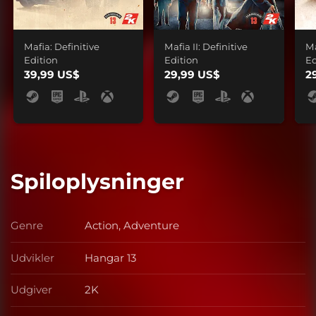
Mafia: Definitive
Mafia II: Definitive
Ma
Edition
Edition
Ed
39,99 US$
29,99 US$
2
Spiloplysninger
Genre
Action, Adventure
Genre
Udvikler
Hangar 13
Udvikler
Udgiver
2K
Udgiver