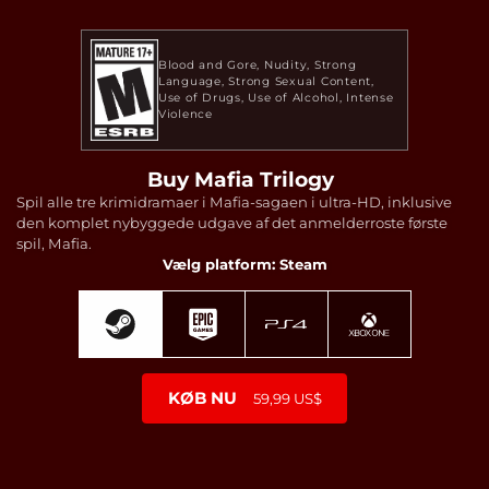
Blood and Gore
Nudity
Strong
Language
Strong Sexual Content
Use of Drugs
Use of Alcohol
Intense
Violence
Buy Mafia Trilogy
Spil alle tre krimidramaer i Mafia-sagaen i ultra-HD, inklusive
den komplet nybyggede udgave af det anmelderroste første
spil, Mafia.
Vælg platform: Steam
KØB NU
59,99 US$