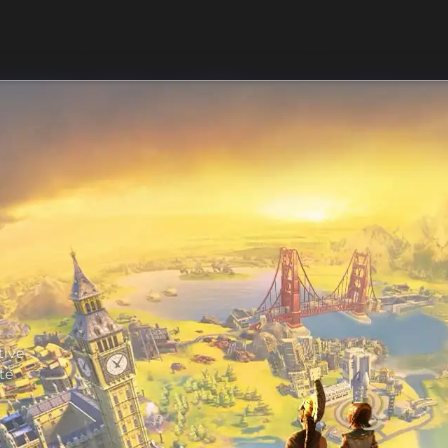
tive
te