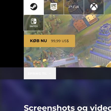
KØB NU
99,99 US$
SPRING TIL
Screenshots og vide