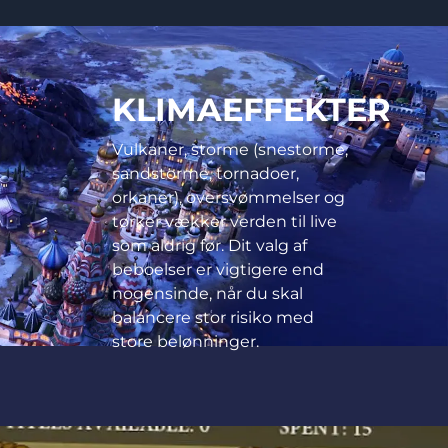
KLIMAEFFEKTER
Vulkaner, storme (snestorme,
sandstorme, tornadoer,
orkaner), oversvømmelser og
tørker vækker verden til live
som aldrig før. Dit valg af
beboelser er vigtigere end
nogensinde, når du skal
balancere stor risiko med
store belønninger.