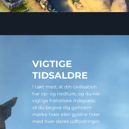
VIGTIGE
TIDSALDRE
I takt med, at din civilisation
har op- og nedture, og du når
vigtige historiske milepæle,
vil du begive dig gennem
mørke tider eller gyldne tider
med hver deres udfordringer.