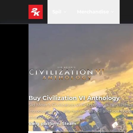
Spil
Merchandise
Buy Civilization VI Anthology
Sid Meier’s Civilization VI Anthology er den ultima
introduktion for alle nye gamere til alletiders beds
strategispilserie.
Vælg platform: Steam