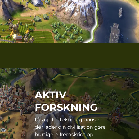
AKTIV
FORSKNING
Lås op for teknologiboosts,
der lader din civilisation gøre
hurtigere fremskridt op