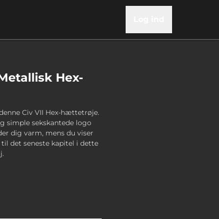
Log ind
 Metallisk Hex-
denne Civ VII Hex-hættetrøje.
 og simple sekskantede logo
der dig varm, mens du viser
l det seneste kapitel i dette
j.