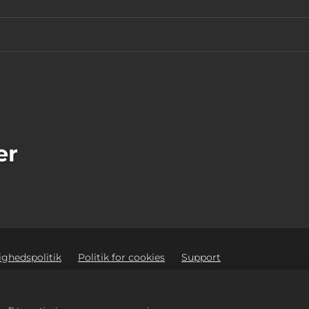
er
ighedspolitik
Politik for cookies
Support
oplysninger
Order Lookup & Refunds
2K Ad Partners
ware Inc. 2K, Firaxis Games, Civilization, and their respective logos ar