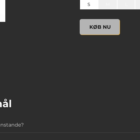
S
M
L
undefined, , 0,00 US$
KØB NU
mål
genstande?