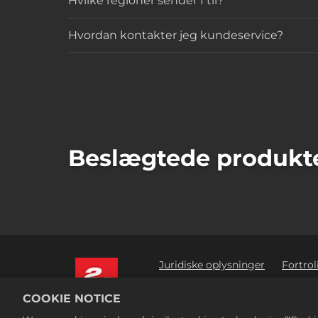
Hvilke regioner sender I til?
Hvordan kontakter jeg kundeservice?
Beslægtede produkt
Juridiske oplysninger
Fortrol
Sælg eller del ikke mine person
COOKIE NOTICE
©2016-2026 Take-Two Interactive Soft