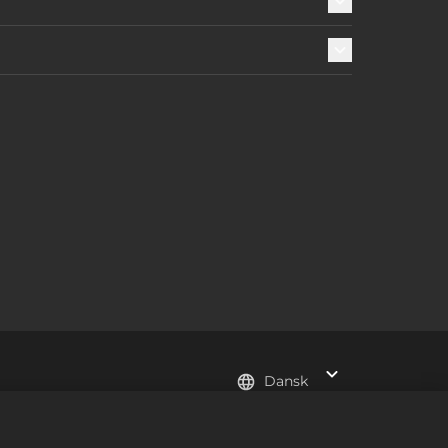
Dansk
e trademarks of Take-Two