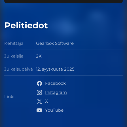
Pelitiedot
Kehittäjä
Gearbox Software
Kehittäjä
Julkaisija
2K
Julkaisija
Julkaisupäivä
12. syyskuuta 2025
Julkaisupäivä
Facebook
Instagram
Linkit
Linkit
X
YouTube