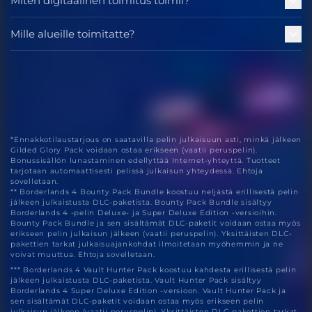
Miten digitaalinen toimitus toimii?
Mille alueille toimitatte?
*Ennakkotilaustarjous on saatavilla pelin julkaisuun asti, minkä jälkeen
Gilded Glory Pack voidaan ostaa erikseen (vaatii peruspelin).
Bonussisällön lunastaminen edellyttää Internet-yhteyttä. Tuotteet
tarjotaan automaattisesti pelissä julkaisun yhteydessä. Ehtoja
sovelletaan.
** Borderlands 4 Bounty Pack Bundle koostuu neljästä erillisestä pelin
jälkeen julkaistusta DLC-paketista. Bounty Pack Bundle sisältyy
Borderlands 4 -pelin Deluxe- ja Super Deluxe Edition -versioihin.
Bounty Pack Bundle ja sen sisältämät DLC-paketit voidaan ostaa myös
erikseen pelin julkaisun jälkeen (vaatii peruspelin). Yksittäisten DLC-
pakettien tarkat julkaisuajankohdat ilmoitetaan myöhemmin ja ne
voivat muuttua. Ehtoja sovelletaan.
*** Borderlands 4 Vault Hunter Pack koostuu kahdesta erillisestä pelin
jälkeen julkaistusta DLC-paketista. Vault Hunter Pack sisältyy
Borderlands 4 Super Deluxe Edition -versioon. Vault Hunter Pack ja
sen sisältämät DLC-paketit voidaan ostaa myös erikseen pelin
julkaisun jälkeen (vaatii peruspelin). Yksittäisten DLC-pakettien tarkat