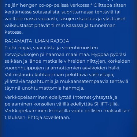
neljän hengen co-op-pelissä verkossa.* Olittepa sitten
keräämässä sotasaalista, suorittamassa tehtäviä tai
vaeltelemassa vapaasti, tasojen skaalaus ja yksittäiset
vaikeustasot pitävät tiimin kasassa ja tunnelman
katossa.
RAJAMAITA ILMAN RAJOJA
Tutki laajaa, vaarallista ja verenhimoisten
rosvojoukkojen piinaamaa maailmaa. Hyppää pyöräsi
selkään ja lähde matkalle vihreiden niittyjen, korkeiden
vuorenhuippujen ja armottomien aavikoiden halki.
Valmistaudu kohtaamaan pelottavia vastustajia,
yllättäviä tapahtumia ja mukaansatempaavia tehtäviä
täynnä unohtumattomia hahmoja.
Verkkopelaaminen edellyttää Internet-yhteyttä ja
pelaaminen konsolien välillä edellyttää SHiFT-tiliä.
Verkkopelaaminen konsolilla vaatii erillisen maksullisen
tilauksen. Ehtoja sovelletaan.