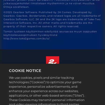
julkaisuajankohdat ilmoitetaan myöhemmin ja ne voivat muuttua.
Ehtoja sovelletaan.
©2025 Gearbox Software. Published by 2K Games. Developed by
Gearbox. Gearbox, Borderlands, and related logos are all trademarks of
Gearbox Software, LLC. 2K and the 2K logo are trademarks of Take-Two
Interactive Software, Inc. All other marks and trademarks are the
property of their respective owners. All rights reserved.
Tämän tuotteen käyttäminen edellyttää seuraavaa muun osapuolen
käyttöoikeussopimuksen hyväksymistä:
http://www.take2games.com/eula/
COOKIE NOTICE
Suomi
We use cookies, pixels and similar tracking
Lakitiedot
technologies (“Cookies”) to optimize your game
experience, personalize advertisements, and
Tietosuojakäytäntö
enhance your experience across our websites,
Evästekäytäntö
applications, or other web-based services (“Sites”).
These Cookies may transmit personal information
Tuki
and video viewing information to third parties.