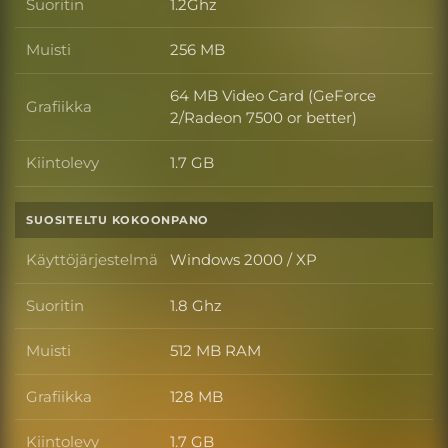
Suoritin
1.2Ghz
Suoritin
Muisti
256 MB
Muisti
64 MB Video Card (GeForce
Grafiikka
Grafiikka
2/Radeon 7500 or better)
Kiintolevy
1.7 GB
Kiintolevy
SUOSITELTU KOKOONPANO
Käyttöjärjestelmä
Windows 2000 / XP
Käyttöjärjestelmä
Suoritin
1.8 Ghz
Suoritin
Muisti
512 MB RAM
Muisti
Grafiikka
128 MB
Grafiikka
Kiintolevy
1.7 GB