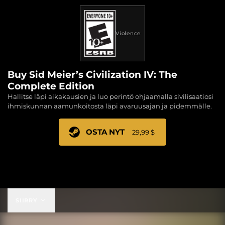
Violence
Buy Sid Meier’s Civilization IV: The
Complete Edition
Hallitse läpi aikakausien ja luo perintö ohjaamalla sivilisaatiosi
ihmiskunnan aamunkoitosta läpi avaruusajan ja pidemmälle.
OSTA NYT
29,99 $
29,99 $
SIIRRY