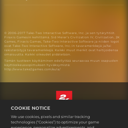
Kiintolevy
© 2006–2017 Take-Two Interactive Software, Inc. ja sen tytäryhtiöt.
Firaxis Gamesin kehittämä. Sid Meier’s Civilization IV, Civilization, 2K
Games, Firaxis Games, Take-Two Interactive Software ja niiden logot
ovat Take-Two Interactive Software, Inc.:in tavaramerkkejä ja/tai
rekisteröityjä tavaramerkkejä. Kaikki muut merkit ovat haltijoidensa
omaisuutta. Kaikki oikeudet pidätetään.
Tämän tuotteen käyttäminen edellyttää seuraavaa muun osapuolen
käyttöoikeussopimuksen hyväksymistä:
http://www.take2games.com/eula/
COOKIE NOTICE
Suomi
We use cookies, pixels and similar tracking
Lakitiedot
technologies (“Cookies”) to optimize your game
experience, personalize advertisements, and