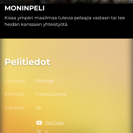
MONINPELI
Kisaa ympäri maailmaa tulevia pelaajia vastaan tai tee
heidän kanssaan yhteistyötä.
Pelitiedot
Lajityyppi
Strategy
Lajityyppi
Kehittäjä
Firaxis Games
Kehittäjä
Julkaisija
2K
Julkaisija
YouTube
X