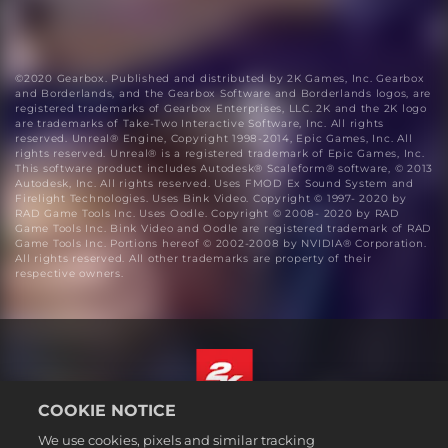
©2020 Gearbox. Published and distributed by 2K Games, Inc. Gearbox
and Borderlands, and the Gearbox Software and Borderlands logos, are
registered trademarks of Gearbox Enterprises, LLC. 2K and the 2K logo
are trademarks of Take-Two Interactive Software, Inc. All rights
reserved. Unreal® Engine, Copyright 1998-2014, Epic Games, Inc. All
rights reserved. Unreal® is a registered trademark of Epic Games, Inc.
This software product includes Autodesk® Scaleform® software, © 2013
Autodesk, Inc. All rights reserved. Uses FMOD Ex Sound System and
Firelight Technologies. Uses Bink Video. Copyright © 1997- 2020 by
RAD Game Tools Inc. Uses Oodle. Copyright © 2008- 2020 by RAD
Game Tools Inc. Bink Video and Oodle are registered trademark of RAD
Game Tools Inc. Portions hereof © 2002-2008 by NVIDIA® Corporation.
All rights reserved. All other trademarks are property of their
respective owners.
COOKIE NOTICE
Suomi
We use cookies, pixels and similar tracking