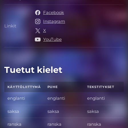
Julkaisija
Facebook
Instagram
Linkit
Linkit
X
YouTube
Tuetut kielet
KÄYTTÖLIITTYMÄ
PUHE
TEKSTITYKSET
englanti
englanti
englanti
saksa
saksa
saksa
ranska
ranska
ranska