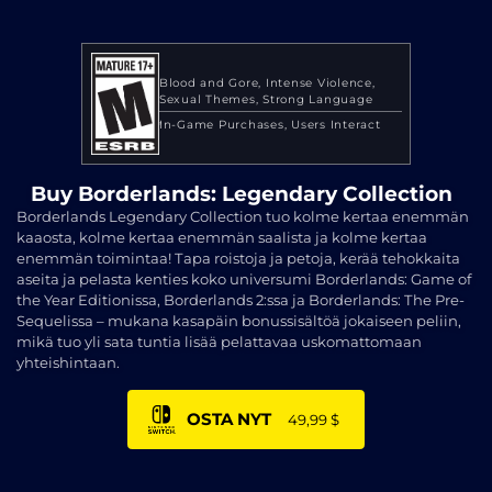
Blood and Gore
Intense Violence
Sexual Themes
Strong Language
In-Game Purchases
Users Interact
Buy Borderlands: Legendary Collection
Borderlands Legendary Collection tuo kolme kertaa enemmän
kaaosta, kolme kertaa enemmän saalista ja kolme kertaa
enemmän toimintaa! Tapa roistoja ja petoja, kerää tehokkaita
aseita ja pelasta kenties koko universumi Borderlands: Game of
the Year Editionissa, Borderlands 2:ssa ja Borderlands: The Pre-
Sequelissa – mukana kasapäin bonussisältöä jokaiseen peliin,
mikä tuo yli sata tuntia lisää pelattavaa uskomattomaan
yhteishintaan.
OSTA NYT
49,99 $