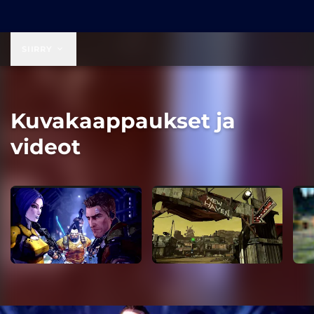
49,99 $
SIIRRY
Kuvakaappaukset ja
videot