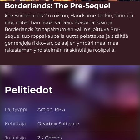
Borderlands: The Pre-Sequel
koe Borderlands 2:n roiston, Handsome Jackin, tarina ja
näe, miten hän nousi valtaan. Borderlandsin ja
Borderlands 2:n tapahtumien väliin sijoittuva Pre-
Sequel tuo roppakaupalla uutta pelattavaa ja sisältää
genrerajoja rikkovan, pelaajien ympäri maailmaa
rakastaman yhdistelmän räiskintää ja roolipeliä.
Pelitiedot
Lajityyppi
Action, RPG
Lajityyppi
Kehittäjä
Gearbox Software
Kehittäjä
Julkaisija
2K Games