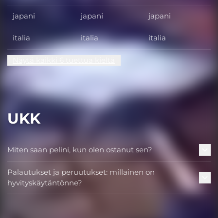
japani
japani
japani
italia
italia
italia
Näytä kaikki 6 tuettua kieltä
UKK
Miten saan pelini, kun olen ostanut sen?
Palautukset ja peruutukset: millainen on
hyvityskäytäntönne?