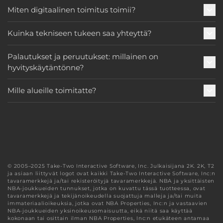
Miten digitaalinen toimitus toimii?
Kuinka tekniseen tukeen saa yhteyttä?
Palautukset ja peruutukset: millainen on
hyvityskäytäntönne?
Mille alueille toimitatte?
© 2005–2025 Take-Two Interactive Software, Inc. Julkaisijana 2K. 2K, T2
ja asiaan liittyvät logot ovat kaikki Take-Two Interactive Software, Inc:n
tavaramerkkejä ja/tai rekisteröityjä tavaramerkkejä. NBA ja yksittäisten
NBA-joukkueiden tunnukset, jotka on kuvattu tässä tuotteessa, ovat
tavaramerkkejä ja tekijänoikeudella suojattuja malleja ja/tai muita
immateriaalioikeuksia, jotka ovat NBA Properties, Inc:n ja vastaavien
NBA-joukkueiden yksinoikeusomaisuutta, eikä niitä saa käyttää
kokonaan tai osittain ilman NBA Properties, Inc:n etukäteen antamaa