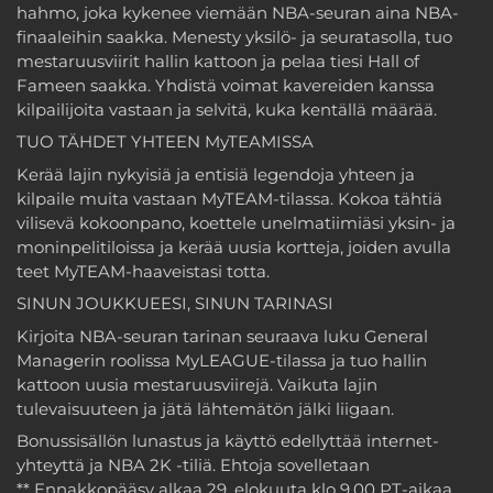
hahmo, joka kykenee viemään NBA-seuran aina NBA-
finaaleihin saakka. Menesty yksilö- ja seuratasolla, tuo
mestaruusviirit hallin kattoon ja pelaa tiesi Hall of
Fameen saakka. Yhdistä voimat kavereiden kanssa
kilpailijoita vastaan ja selvitä, kuka kentällä määrää.
TUO TÄHDET YHTEEN MyTEAMISSA
Kerää lajin nykyisiä ja entisiä legendoja yhteen ja
kilpaile muita vastaan MyTEAM-tilassa. Kokoa tähtiä
vilisevä kokoonpano, koettele unelmatiimiäsi yksin- ja
moninpelitiloissa ja kerää uusia kortteja, joiden avulla
teet MyTEAM-haaveistasi totta.
SINUN JOUKKUEESI, SINUN TARINASI
Kirjoita NBA-seuran tarinan seuraava luku General
Managerin roolissa MyLEAGUE-tilassa ja tuo hallin
kattoon uusia mestaruusviirejä. Vaikuta lajin
tulevaisuuteen ja jätä lähtemätön jälki liigaan.
Bonussisällön lunastus ja käyttö edellyttää internet-
yhteyttä ja NBA 2K -tiliä. Ehtoja sovelletaan
** Ennakkopääsy alkaa 29. elokuuta klo 9.00 PT-aikaa.