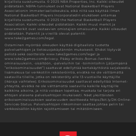
kirjallista suostumusta. © 2025 NBA Properties, Inc. Kaikki oikeudet
pidätetään. NBPA-tunnukset ovat National Basketball Players
Associationin immateriaalioikeuksia, eikä niitä saa käyttää ilman
National Basketball Players Incorporatedin etukäteen antamaa
kirjallista suostumusta. © 2025 the National Basketball Players
Association. Kaikki oikeudet pidätetään. Kaikki muut merkit ja
tavaramerkit ovat vastaavien omistajien omaisuutta. Kaikki oikeudet
pidätetään. Patentit ja vireillä olevat patentit:
www.take2games.com/legal.
Ostaminen myöntää oikeuden käyttää digitaalista tuotetta
palveluehtojen ja tietosuojakäytännön mukaisesti. Ehdot löytyvät
pelistä sekä osoitteista www.take2games.com/legal ja
www.take2games.com/privacy. Pääsy erikois-/bonus-/verkko-
ominaisuuksiin, -sisältöön, -palveluihin tai -toimintoihin (jäljempänä
”erikoisominaisuudet”) saattavat edellyttää kertakäyttöistä sarjakoodia,
lisämaksua tai verkkotilin rekisteröintiä, eivätkä ne ole välttämättä
saatavilla tileille, jotka on rekisteröity alle 13-vuotiaille käyttäjille
(ikäraja vaihtelee). Erikoisominaisuudet saattavat edellyttää Internet-
yhteyttä, eivätkä ne ole välttämättä saatavilla kaikille käyttäjille
kaikkina aikoina, ja niitä voidaan lopettaa, muokata tai tarjota eri
ehtojen alaisena palveluehtojen mukaisesti. Näet yksittäisten
erikoisominaisuuksien saatavuuden osoitteesta https://bit.ly/2K-Online-
Services-Status. Palveluehtojen rikkominen saattaa johtaa pelin tai
verkkosisällön käytön rajoittamiseen tai mitätöimiseen.