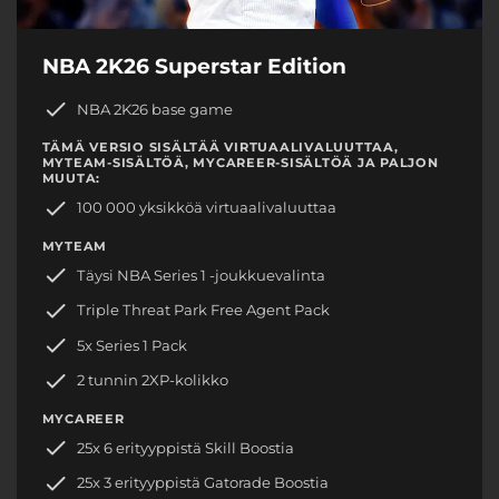
NBA 2K26 Superstar Edition
NBA 2K26 base game
TÄMÄ VERSIO SISÄLTÄÄ VIRTUAALIVALUUTTAA,
MYTEAM-SISÄLTÖÄ, MYCAREER-SISÄLTÖÄ JA PALJON
MUUTA:
100 000 yksikköä virtuaalivaluuttaa
MYTEAM
Täysi NBA Series 1 -joukkuevalinta
Triple Threat Park Free Agent Pack
5x Series 1 Pack
2 tunnin 2XP-kolikko
MYCAREER
25x 6 erityyppistä Skill Boostia
25x 3 erityyppistä Gatorade Boostia