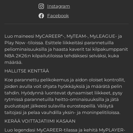
Instagram
Facebook
Luo maineesi MyCAREER*-, MyTEAM-, MyLEAGUE- ja
Play Now -tiloissa. Esittele liikkeitäsi parannetuilla
peliominaisuuksilla ja haasta kaverit tai kilpakumppanit
NBA 2K26:n kilpailutiloissa tehdäksesi selväksi, kuka
määrää.
HALLITSE KENTTÄÄ
Koe parannettu pelikokemus ja aidon oloiset kontrollit,
joiden avulla voit ohjata hyökkäyksiä ja määrätä pelin
tahdin. Hyödynnä luontevat dynaamiset liikkeet, pysy
rytmissä parannetuilla heitto-ominaisuuksilla ja jätä
puolustajat jälkeesi sulavilla eurostepeillä. Väläytä
taitojasi ja pelaa vauhdilla yksin- ja moninpelitiloissa.
KERÄÄ VOITTAJATIIMI KASAAN
Luo legendasi MyCAREER-tilassa ja kehitä MyPLAYER-