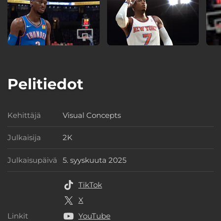
Pelitiedot
Kehittäjä
Visual Concepts
Kehittäjä
Julkaisija
2K
Julkaisija
Julkaisupäivä
5. syyskuuta 2025
Julkaisupäivä
TikTok
X
Linkit
YouTube
Linkit