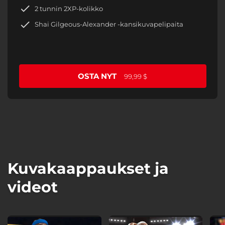
2 tunnin 2XP-kolikko
Shai Gilgeous-Alexander -kansikuvapelipaita
OSTA NYT
99,99 $
Kuvakaappaukset ja
videot