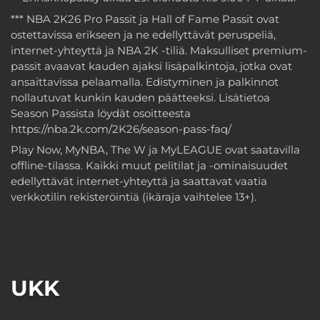
*** NBA 2K26 Pro Passit ja Hall of Fame Passit ovat
ostettavissa erikseen ja ne edellyttävät peruspeliä,
internet-yhteyttä ja NBA 2K -tiliä. Maksulliset premium-
passit avaavat kauden ajaksi lisäpalkintoja, jotka ovat
ansaittavissa pelaamalla. Edistyminen ja palkinnot
nollautuvat kunkin kauden päätteeksi. Lisätietoa
Season Passista löydät osoitteesta
https://nba.2k.com/2K26/season-pass-faq/
Play Now, MyNBA, The W ja MyLEAGUE ovat saatavilla
offline-tilassa. Kaikki muut pelitilat ja -ominaisuudet
edellyttävät internet-yhteyttä ja saattavat vaatia
verkkotilin rekisteröintiä (ikäraja vaihtelee 13+).
UKK