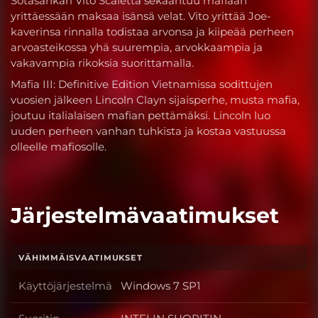
Sotasankari Vito Scaletta sekaantuu mafiaan
yrittäessään maksaa isänsä velat. Vito yrittää Joe-
kaverinsa rinnalla todistaa arvonsa ja kiipeää perheen
arvoasteikossa yhä suurempia, arvokkaampia ja
vakavampia rikoksia suorittamalla.
Mafia III: Definitive Edition Vietnamissa sodittujen
vuosien jälkeen Lincoln Clayn sijaisperhe, musta mafia,
joutuu italialaisen mafian pettämäksi. Lincoln luo
uuden perheen vanhan tuhkista ja kostaa vastuussa
olleelle mafiosolle.
Järjestelmävaatimukset
VÄHIMMÄISVAATIMUKSET
Käyttöjärjestelmä
Windows 7 SP1
Käyttöjärjestelmä