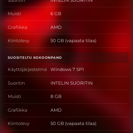
Suoritin
INTELIN SUORITIN
Suoritin
Muisti
6 GB
Muisti
Grafiikka
AMD
Grafiikka
Kiintolevy
50 GB (vapaata tilaa)
Kiintolevy
SUOSITELTU KOKOONPANO
Käyttöjärjestelmä
Windows 7 SP1
Käyttöjärjestelmä
Suoritin
INTELIN SUORITIN
Suoritin
Muisti
8 GB
Muisti
Grafiikka
AMD
Grafiikka
Kiintolevy
50 GB (vapaata tilaa)
Kiintolevy