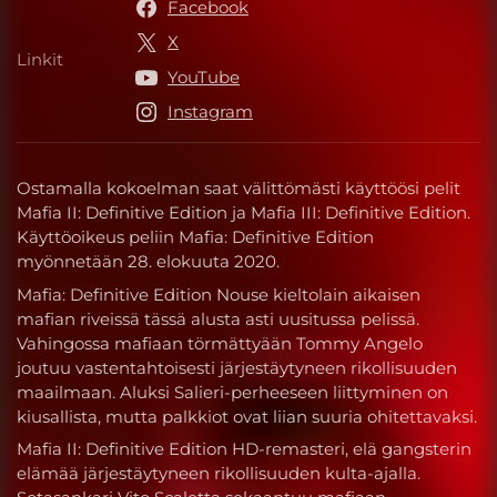
Facebook
X
Linkit
Linkit
YouTube
Instagram
Ostamalla kokoelman saat välittömästi käyttöösi pelit
Mafia II: Definitive Edition ja Mafia III: Definitive Edition.
Käyttöoikeus peliin Mafia: Definitive Edition
myönnetään 28. elokuuta 2020.
Mafia: Definitive Edition Nouse kieltolain aikaisen
mafian riveissä tässä alusta asti uusitussa pelissä.
Vahingossa mafiaan törmättyään Tommy Angelo
joutuu vastentahtoisesti järjestäytyneen rikollisuuden
maailmaan. Aluksi Salieri-perheeseen liittyminen on
kiusallista, mutta palkkiot ovat liian suuria ohitettavaksi.
Mafia II: Definitive Edition HD-remasteri, elä gangsterin
elämää järjestäytyneen rikollisuuden kulta-ajalla.