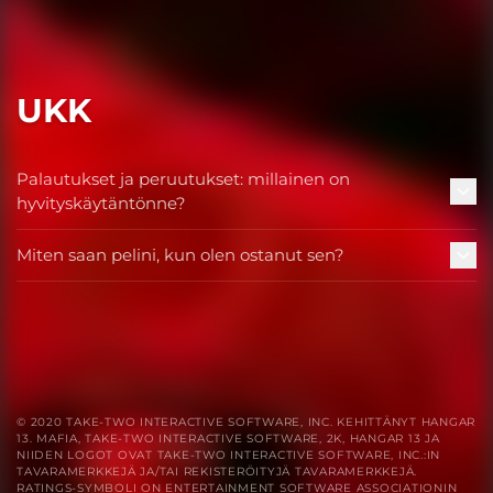
UKK
Palautukset ja peruutukset: millainen on
hyvityskäytäntönne?
Miten saan pelini, kun olen ostanut sen?
© 2020 TAKE-TWO INTERACTIVE SOFTWARE, INC. KEHITTÄNYT HANGAR
13. MAFIA, TAKE-TWO INTERACTIVE SOFTWARE, 2K, HANGAR 13 JA
NIIDEN LOGOT OVAT TAKE-TWO INTERACTIVE SOFTWARE, INC.:IN
TAVARAMERKKEJÄ JA/TAI REKISTERÖITYJÄ TAVARAMERKKEJÄ.
RATINGS-SYMBOLI ON ENTERTAINMENT SOFTWARE ASSOCIATIONIN