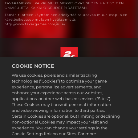
TAVARAMERKKI. KAIKKI MUUT MERKIT OVAT NIIDEN HALTIJOIDEN
OMAISUUTTA. KAIKKI OIKEUDET PIDÄTETÄÄN.
Tämän tuotteen käyttäminen edellyttää seuraavaa muun osapuolen
käyttöoikeussopimuksen hyväksymistä:
http://www.take2games.com/eula/
COOKIE NOTICE
Suomi
We use cookies, pixels and similar tracking
Lakitiedot
technologies (“Cookies”) to optimize your game
experience, personalize advertisements, and
Tietosuojakäytäntö
enhance your experience across our websites,
Evästekäytäntö
applications, or other web-based services (“Sites”).
These Cookies may transmit personal information
Tuki
and video viewing information to third parties.
Älkää myykö tai jakako henkilötietojani
Certain Cookies are optional, but limiting or declining
Order Lookup & Refunds
non-optional Cookies may impact your visit and
experience. You can change your settings in the
2K Ad Partners
Cookie Settings link on our Sites. For more