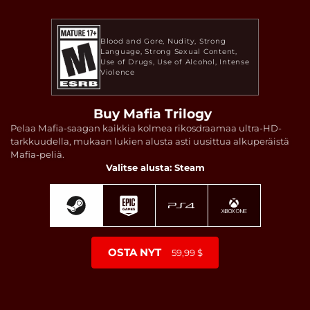
Blood and Gore
Nudity
Strong
Language
Strong Sexual Content
Use of Drugs
Use of Alcohol
Intense
Violence
Buy Mafia Trilogy
Pelaa Mafia-saagan kaikkia kolmea rikosdraamaa ultra-HD-
tarkkuudella, mukaan lukien alusta asti uusittua alkuperäistä
Mafia-peliä.
Valitse alusta: Steam
OSTA NYT
59,99 $