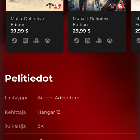
Mafia: Definitive
Mafia II: Definitive
Ma
Edition
Edition
Ed
39,99 $
29,99 $
2
Pelitiedot
Lajityyppi
Action, Adventure
Lajityyppi
Kehittäjä
Hangar 13
Kehittäjä
Julkaisija
2K
Julkaisija