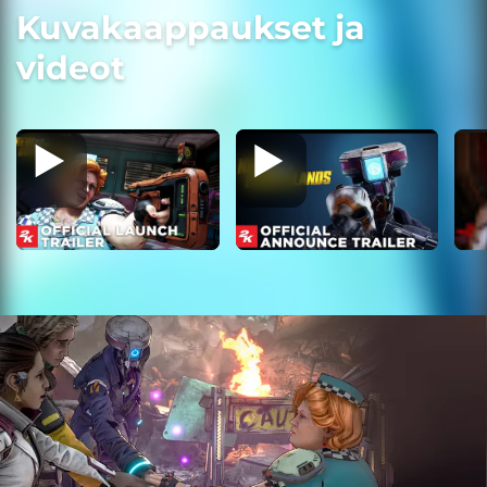
Kuvakaappaukset ja
videot