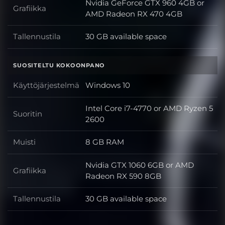
Nvidia GeForce GTX 960 4GB or
Grafiikka
Grafiikka
AMD Radeon RX 470 4GB
Tallennustila
30 GB available space
Tallennustila
SUOSITELTU KOKOONPANO
Käyttöjärjestelmä
Windows 10
Käyttöjärjestelmä
Intel Core i7-4770 or AMD Ryzen 5
Suoritin
Suoritin
2600
Muisti
8 GB RAM
Muisti
Nvidia GTX 1060 6GB or AMD
Grafiikka
Grafiikka
Radeon RX 590 8GB
Tallennustila
30 GB available space
Tallennustila