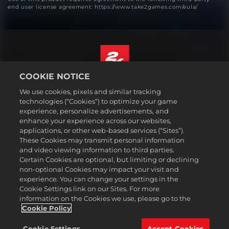
end user license agreement: https://www.take2games.com/eula/
COOKIE NOTICE
Suomi
We use cookies, pixels and similar tracking
Lakitiedot
technologies (“Cookies”) to optimize your game
experience, personalize advertisements, and
Tietosuojakäytäntö
enhance your experience across our websites,
Evästekäytäntö
applications, or other web-based services (“Sites”).
These Cookies may transmit personal information
Tuki
and video viewing information to third parties.
Älkää myykö tai jakako henkilötietojani
Certain Cookies are optional, but limiting or declining
Order Lookup & Refunds
non-optional Cookies may impact your visit and
experience. You can change your settings in the
2K Ad Partners
Cookie Settings link on our Sites. For more
information on the Cookies we use, please go to the
©2016-2026 Take-Two Interactive Software Inc. 2K, Firaxis Games,
Civilization, and their respective logos are trademarks of Take-Two
Cookie Policy
Interactive Software, Inc. All rights reserved.
Kaikki tällä sivustolla mainitut tavaramerkit ovat omistajiensa
Cookie Settings
Accept Cookies
omaisuutta.