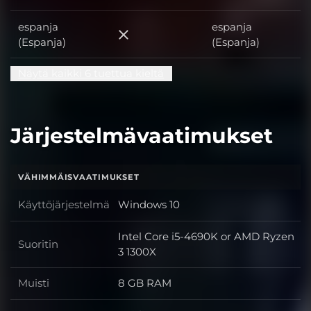
saksa
espanja
espanja
espanja (Espanja)
(Espanja)
(Espanja)
Näytä kaikki 6 tuettua kieltä
Järjestelmävaatimukset
VÄHIMMÄISVAATIMUKSET
Käyttöjärjestelmä
Windows 10
Käyttöjärjestelmä
Intel Core i5-4690K or AMD Ryzen
Suoritin
Suoritin
3 1300X
Muisti
8 GB RAM
Muisti