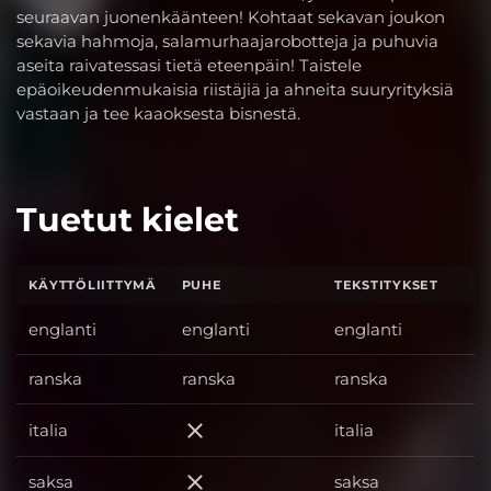
seuraavan juonenkäänteen! Kohtaat sekavan joukon
sekavia hahmoja, salamurhaajarobotteja ja puhuvia
aseita raivatessasi tietä eteenpäin! Taistele
epäoikeudenmukaisia riistäjiä ja ahneita suuryrityksiä
vastaan ja tee kaaoksesta bisnestä.
Tuetut kielet
KÄYTTÖLIITTYMÄ
PUHE
TEKSTITYKSET
englanti
englanti
englanti
ranska
ranska
ranska
italia
italia
italia
saksa
saksa