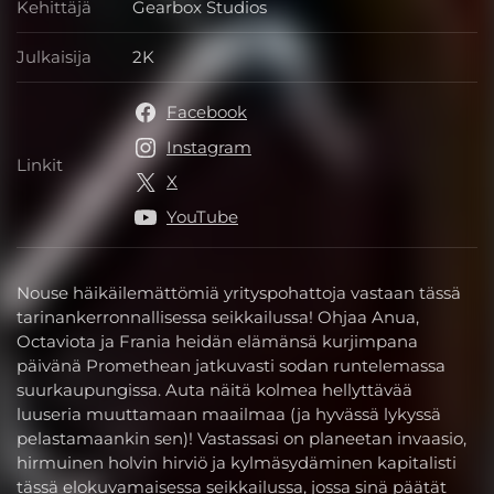
Kehittäjä
Gearbox Studios
Kehittäjä
Julkaisija
2K
Julkaisija
Facebook
Instagram
Linkit
Linkit
X
YouTube
Nouse häikäilemättömiä yrityspohattoja vastaan tässä
tarinankerronnallisessa seikkailussa! Ohjaa Anua,
Octaviota ja Frania heidän elämänsä kurjimpana
päivänä Promethean jatkuvasti sodan runtelemassa
suurkaupungissa. Auta näitä kolmea hellyttävää
luuseria muuttamaan maailmaa (ja hyvässä lykyssä
pelastamaankin sen)! Vastassasi on planeetan invaasio,
hirmuinen holvin hirviö ja kylmäsydäminen kapitalisti
tässä elokuvamaisessa seikkailussa, jossa sinä päätät