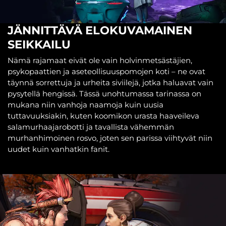
JÄNNITTÄVÄ ELOKUVAMAINEN
SEIKKAILU
Nämä rajamaat eivät ole vain holvinmetsästäjien,
psykopaattien ja aseteollisuuspomojen koti – ne ovat
täynnä sorrettuja ja urheita siviilejä, jotka haluavat vain
pysytellä hengissä. Tässä unohtumassa tarinassa on
mukana niin vanhoja naamoja kuin uusia
tuttavuuksiakin, kuten koomikon urasta haaveileva
salamurhaajarobotti ja tavallista vähemmän
murhanhimoinen rosvo, joten sen parissa viihtyvät niin
uudet kuin vanhatkin fanit.