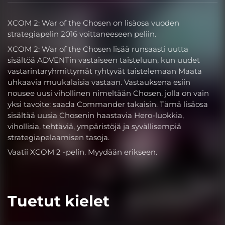
XCOM 2: War of the Chosen on lisäosa vuoden
strategiapelin 2016 voittaneeseen peliin.
XCOM 2: War of the Chosen lisää runsaasti uutta
sisältöä ADVENTin vastaiseen taisteluun, kun uudet
vastarintaryhmittymät ryhtyvät taistelemaan Maata
uhkaavia muukalaisia vastaan. Vastauksena esiin
nousee uusi vihollinen nimeltään Chosen, jolla on vain
yksi tavoite: saada Commander takaisin. Tämä lisäosa
sisältää uusia Chosenin haastavia Hero-luokkia,
vihollisia, tehtäviä, ympäristöjä ja syvällisempiä
strategiapelaamisen tasoja.
Vaatii XCOM 2 -pelin. Myydään erikseen.
Tuetut kielet