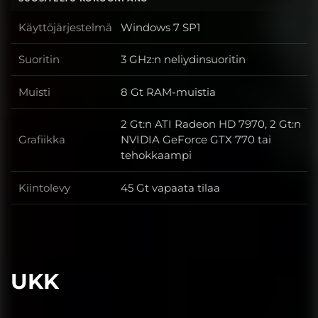
Käyttöjärjestelmä
Windows 7 SP1
Käyttöjärjestelmä
Suoritin
3 GHz:n neliydinsuoritin
Suoritin
Muisti
8 Gt RAM-muistia
Muisti
2 Gt:n ATI Radeon HD 7970, 2 Gt:n
Grafiikka
NVIDIA GeForce GTX 770 tai
Grafiikka
tehokkaampi
Kiintolevy
45 Gt vapaata tilaa
Kiintolevy
UKK