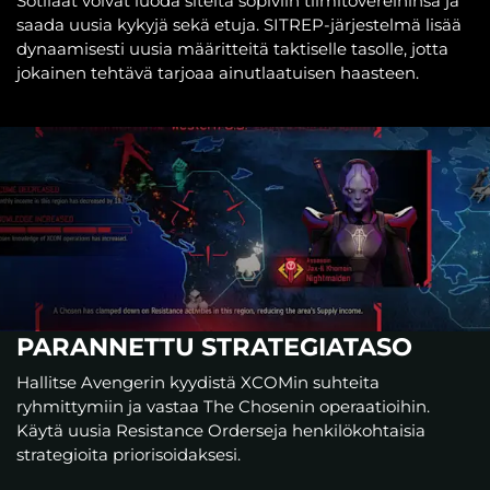
Sotilaat voivat luoda siteitä sopiviin tiimitovereihinsa ja
saada uusia kykyjä sekä etuja. SITREP-järjestelmä lisää
dynaamisesti uusia määritteitä taktiselle tasolle, jotta
jokainen tehtävä tarjoaa ainutlaatuisen haasteen.
PARANNETTU STRATEGIATASO
Hallitse Avengerin kyydistä XCOMin suhteita
ryhmittymiin ja vastaa The Chosenin operaatioihin.
Käytä uusia Resistance Orderseja henkilökohtaisia
strategioita priorisoidaksesi.