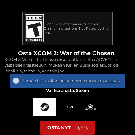
Blood
Use of Tobacco
Violence
Online Interactions Not Rated by the
ESRB
Osta XCOM 2: War of the Chosen
XCOM 2: War of the Chosen lisää uutta sisältöä ADVENTin
vastaiseen taisteluun, mukaan lukien uusia sotilasluokkia,
vihollisia, tehtäviä, karttoja jne.
Tämän lisäsisällön pelaamiseen tarvitaan
XCOM 2
Valitse alusta: Steam
OSTA NYT
19,99 $