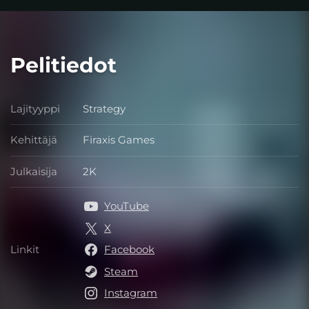
Pelitiedot
Lajityyppi
Strategy
Lajityyppi
Kehittäjä
Firaxis Games
Kehittäjä
Julkaisija
2K
Julkaisija
YouTube
X
Linkit
Facebook
Linkit
Steam
Instagram