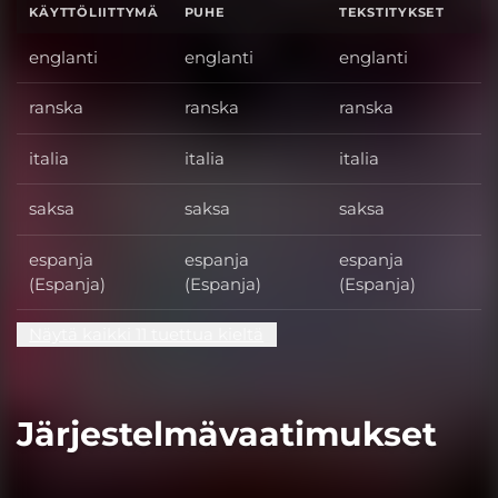
KÄYTTÖLIITTYMÄ
PUHE
TEKSTITYKSET
englanti
englanti
englanti
ranska
ranska
ranska
italia
italia
italia
saksa
saksa
saksa
espanja
espanja
espanja
(Espanja)
(Espanja)
(Espanja)
Näytä kaikki 11 tuettua kieltä
Järjestelmävaatimukset