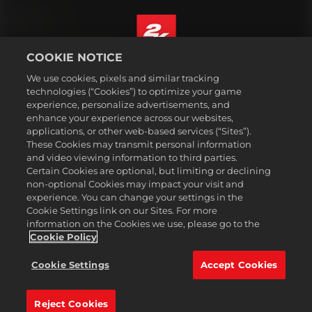
COOKIE NOTICE
Suomi
We use cookies, pixels and similar tracking
Lakitiedot
technologies (“Cookies”) to optimize your game
experience, personalize advertisements, and
Tietosuojakäytäntö
enhance your experience across our websites,
Evästekäytäntö
applications, or other web-based services (“Sites”).
These Cookies may transmit personal information
Tuki
and video viewing information to third parties.
Älkää myykö tai jakako henkilötietojani
Certain Cookies are optional, but limiting or declining
Order Lookup & Refunds
non-optional Cookies may impact your visit and
experience. You can change your settings in the
2K Ad Partners
Cookie Settings link on our Sites. For more
information on the Cookies we use, please go to the
©2016-2026 Take-Two Interactive Software Inc. 2K, Firaxis Games,
Civilization, and their respective logos are trademarks of Take-Two
Cookie Policy
Interactive Software, Inc. All rights reserved.
Kaikki tällä sivustolla mainitut tavaramerkit ovat omistajiensa
Cookie Settings
Accept Cookies
omaisuutta.
Reject Cookies