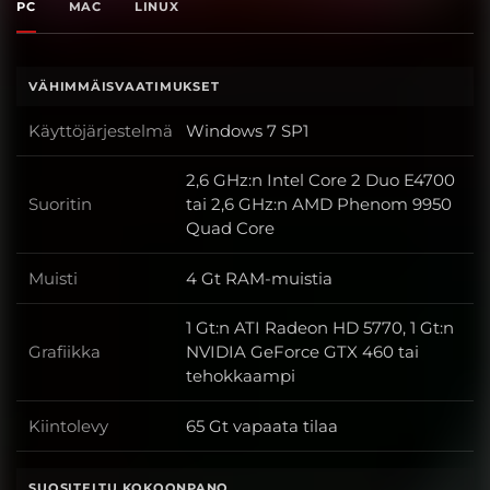
PC
MAC
LINUX
VÄHIMMÄISVAATIMUKSET
Käyttöjärjestelmä
Windows 7 SP1
Käyttöjärjestelmä
2,6 GHz:n Intel Core 2 Duo E4700
Suoritin
tai 2,6 GHz:n AMD Phenom 9950
Suoritin
Quad Core
Muisti
4 Gt RAM-muistia
Muisti
1 Gt:n ATI Radeon HD 5770, 1 Gt:n
Grafiikka
NVIDIA GeForce GTX 460 tai
Grafiikka
tehokkaampi
Kiintolevy
65 Gt vapaata tilaa
Kiintolevy
SUOSITELTU KOKOONPANO