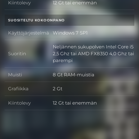
Kiintolevy
12 Gt tai enemmän
Kiintolevy
SUOSITELTU KOKOONPANO
Käyttöjärjestelmä
Windows 7 SP1
Käyttöjärjestelmä
Neljännen sukupolven Intel Core i5
Suoritin
2,5 Ghz tai AMD FX8350 4,0 Ghz tai
Suoritin
parempi
Muisti
8 Gt RAM-muistia
Muisti
Grafiikka
2 Gt
Grafiikka
Kiintolevy
12 Gt tai enemmän
Kiintolevy