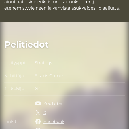
ainutlaatuisine erikoistumisbonuksineen ja
etenemistyyleineen ja vahvista asukkaidesi lojaaliutta.
Pelitiedot
Lajityyppi
Strategy
Lajityyppi
Kehittäjä
Firaxis Games
Kehittäjä
Julkaisija
2K
Julkaisija
YouTube
X
Linkit
Facebook
Linkit