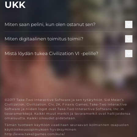
UKK
Miten saan pelini, kun olen ostanut sen?
Miten digitaalinen toimitus toimii?
Mistä löydän tukea Civilization VI -pelille?
©2017 Take-Two Interactive Software ja sen tytäryhtiöt. Sid Meier’s
Civilization, Civilization, Civ, 2K, Firaxis Games, Take-Two Interactive
Software ja niiden logot ovat Take-Two Interactive Software, Inc.:in
tavaramerkkejä. Kaikki muut merkit ja tavaramerkit ovat haltijoidensa
omaisuutta. Kaikki oikeudet pidätetään.
Tämän tuotteen käyttöön vaaditaan seuraavan kolmannen osapuolen
käyttöoikeussopimuksen hyväksyminen:
http://www.take2games.com/eula/