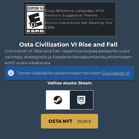
Drug Reference
Language
Mild
Violence
Suggestive Themes
Online Interactions Not Rated by the
ESRB
Osta Civilization VI Rise and Fall
Civilization VI: Rise and Fall -laajennus tarjoaa pelaajille uusia
valintoja, strategioita ja haasteita kansakuntiensa johtamiseen
kohti uusia aikakausia.
Tämän lisäsisällön pelaamiseen tarvitaan
Civilization VI
Valitse alusta: Steam
OSTA NYT
29,99 $