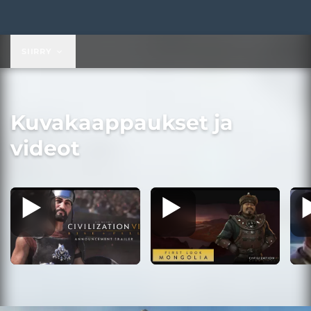
29,99 $
SIIRRY
Kuvakaappaukset ja
videot