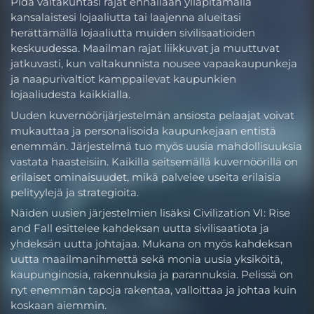
Pidä valtakuntasi rajat ennallaan ylläpitämällä
kansalaistesi lojaaliutta tai laajenna alueitasi
herättämällä lojaaliutta muiden sivilisaatioiden
keskuudessa. Maailman rajat liikkuvat ja muuttuvat
jatkuvasti, kun valtakunnista nousee vapaakaupunkeja
ja naapurivaltiot kamppailevat kaupunkien
lojaaliudesta kaikkialla.
Uuden kuvernöörijärjestelmän ansiosta pelaajat voivat
mukauttaa ja personalisoida kaupunkejaan entistä
enemmän. Järjestelmä tuo myös uusia mahdollisuuksia
vastata haasteisiin. Kaikilla seitsemällä kuvernöörillä on
erilaiset ominaisuudet, mikä palvelee useita erilaisia
pelityylejä ja strategioita.
Näiden uusien järjestelmien lisäksi Civilization VI: Rise
and Fall esittelee kahdeksan uutta sivilisaatiota ja
yhdeksän uutta johtajaa. Mukana on myös kahdeksan
uutta maailmanihmettä sekä monia uusia yksiköitä,
kaupunginosia, rakennuksia ja parannuksia. Pelissä on
nyt enemmän tapoja rakentaa, valloittaa ja johtaa kuin
koskaan aiemmin.