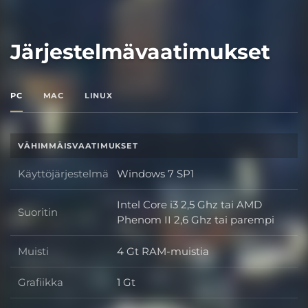
Järjestelmävaatimukset
PC
MAC
LINUX
VÄHIMMÄISVAATIMUKSET
Käyttöjärjestelmä
Windows 7 SP1
Käyttöjärjestelmä
Intel Core i3 2,5 Ghz tai AMD
Suoritin
Suoritin
Phenom II 2,6 Ghz tai parempi
Muisti
4 Gt RAM-muistia
Muisti
Grafiikka
1 Gt
Grafiikka