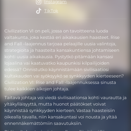
Instagram
TikTok
Civilization VI on peli, jossa on tavoitteena luoda
valtakunta, joka kestää eri aikakausien haasteet. Rise
and Fall -laajennus tarjoaa pelaajille uusia valintoja,
strategioita ja haasteita kansakuntiensa johtamiseen
kohti uusia aikakausia. Pystytkö pitämään kansasi
lojaalina vai kaatuvatko kaupunkisi kilpailijoiden
edessä? Onnistutko käynnistämään sivilisaatiosi
kultakauden vai syöksyykö se synkkyyden kierteeseen?
Civilization VI: Rise and Fall -laajennuksessa sinusta
tulee kaikkien aikojen johtaja.
Taitava johtaja voi viedä sivilisaationsa kohti vaurautta ja
yltäkylläisyyttä, mutta huonot päätökset voivat
käynnistää synkkyyden kierteen. Vastaa haasteisiin
oikealla tavalla, niin kansakuntasi voi nousta ja yltää
ennennäkemättömiin saavutuksiin.