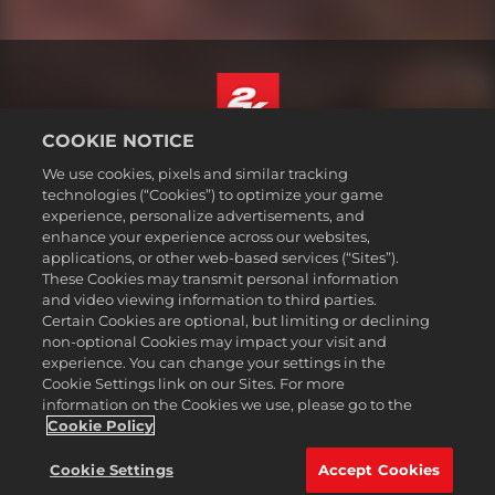
COOKIE NOTICE
Suomi
We use cookies, pixels and similar tracking
Lakitiedot
technologies (“Cookies”) to optimize your game
experience, personalize advertisements, and
Tietosuojakäytäntö
enhance your experience across our websites,
Evästekäytäntö
applications, or other web-based services (“Sites”).
These Cookies may transmit personal information
Tuki
and video viewing information to third parties.
Älkää myykö tai jakako henkilötietojani
Certain Cookies are optional, but limiting or declining
Order Lookup & Refunds
non-optional Cookies may impact your visit and
experience. You can change your settings in the
2K Ad Partners
Cookie Settings link on our Sites. For more
information on the Cookies we use, please go to the
©2016-2026 Take-Two Interactive Software Inc. 2K, Firaxis Games,
Civilization, and their respective logos are trademarks of Take-Two
Cookie Policy
Interactive Software, Inc. All rights reserved.
Kaikki tällä sivustolla mainitut tavaramerkit ovat omistajiensa
Cookie Settings
Accept Cookies
omaisuutta.