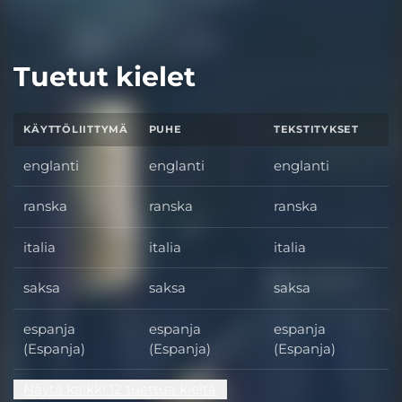
Tuetut kielet
KÄYTTÖLIITTYMÄ
PUHE
TEKSTITYKSET
englanti
englanti
englanti
ranska
ranska
ranska
italia
italia
italia
saksa
saksa
saksa
espanja
espanja
espanja
(Espanja)
(Espanja)
(Espanja)
Näytä kaikki 12 tuettua kieltä