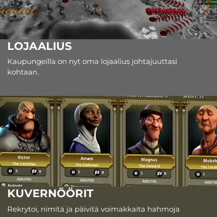
LOJAALIUS
Kaupungeilla on nyt oma lojaalius johtajuuttasi
kohtaan.
KUVERNÖÖRIT
Rekrytoi, nimitä ja päivitä voimakkaita hahmoja