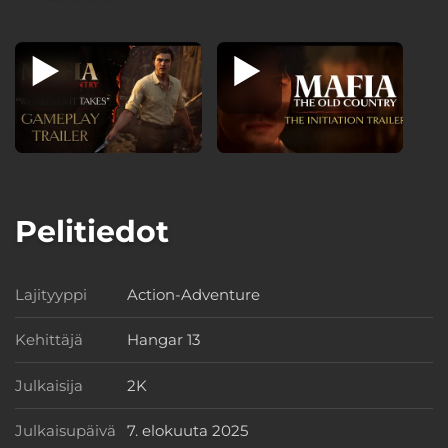
Pelitiedot
Lajityyppi
Action-Adventure
Lajityyppi
Kehittäjä
Hangar 13
Kehittäjä
Julkaisija
2K
Julkaisija
Julkaisupäivä
7. elokuuta 2025
Julkaisupäivä