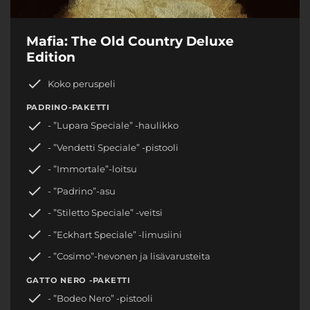
Mafia: The Old Country Deluxe
Edition
Koko peruspeli
PADRINO-PAKETTI
- ”Lupara Speciale” -haulikko
- ”Vendetti Speciale” -pistooli
- ”Immortale”-loitsu
- ”Padrino”-asu
- ”Stiletto Speciale” -veitsi
- ”Eckhart Speciale” -limusiini
- ”Cosimo”-hevonen ja lisävarusteita
GATTO NERO -PAKETTI
- ”Bodeo Nero” -pistooli