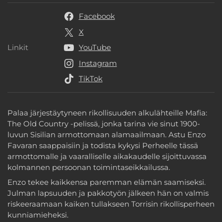
Facebook
X
Linkit
YouTube
Linkit
Instagram
TikTok
Palaa järjestäytyneen rikollisuuden alkulähteille Mafia:
The Old Country -pelissä, jonka tarina vie sinut 1900-
luvun Sisilian armottomaan alamaailmaan. Astu Enzo
Favaran saappaisiin ja todista kykysi Perheelle tässä
armottomalle ja vaaralliselle aikakaudelle sijoittuvassa
kolmannen persoonan toimintaseikkailussa.
Enzo tekee kaikkensa paremman elämän saamiseksi.
Julman lapsuuden ja pakkotyön jälkeen hän on valmis
riskeeraamaan kaiken tullakseen Torrisin rikollisperheen
kunniamieheksi.