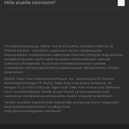
Mille alueille toimitatte?
*Ennakotilaustarjous Mafia: The Old Country Standard Edition ja
Deluxe Edition -versioihin, saatavana ennen lanseerausta.
Bonussisällön lunastaminen edellyttää Internet-yhteyttä. Digitaalisten
ennakkotilausten osalta ostot tarjotaan automaattisesti pelissä
julkaisun yhteydessä. Fyysisissä ennakkotilauksissa tuotteet
lunastetaan pelissä käyttämällä pakkauksessa olevaa koodia. Ehtoja
sovelletaan.
©2025 Take-Two Interactive Software, Inc. Julkaisijana 2K Games.
Kehittäjänä Hangar 13. Mafia, Take-Two Interactive Software, 2K,
Hangar 13 ja niihin liittyvät logot ovat Take-Two Interactive Software,
Inc:n tavaramerkkejä. Kaikki muut merkit ja tavaramerkit ovat
vastaavien omistajiensa omaisuutta. Kaikki oikeudet pidätetään.
Tämän tuotteen käyttäminen edellyttää seuraavaa muun osapuolen
käyttöoikeussopimuksen hyväksymistä:
http://www.take2games.com/eula/