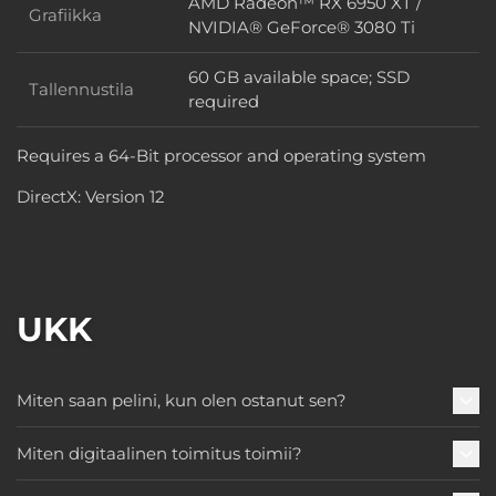
AMD Radeon™ RX 6950 XT /
Grafiikka
Grafiikka
NVIDIA® GeForce® 3080 Ti
60 GB available space; SSD
Tallennustila
Tallennustila
required
Requires a 64-Bit processor and operating system
DirectX: Version 12
UKK
Miten saan pelini, kun olen ostanut sen?
Miten digitaalinen toimitus toimii?