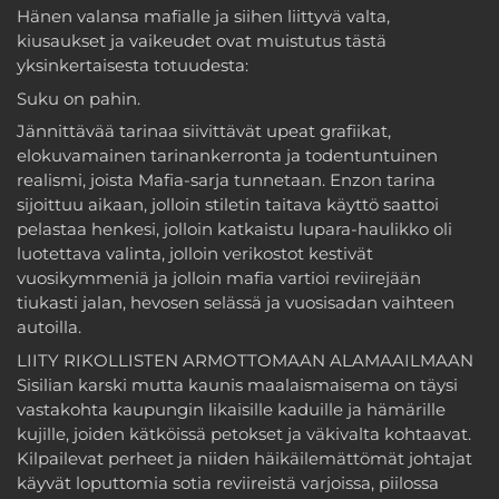
Hänen valansa mafialle ja siihen liittyvä valta,
kiusaukset ja vaikeudet ovat muistutus tästä
yksinkertaisesta totuudesta:
Suku on pahin.
Jännittävää tarinaa siivittävät upeat grafiikat,
elokuvamainen tarinankerronta ja todentuntuinen
realismi, joista Mafia-sarja tunnetaan. Enzon tarina
sijoittuu aikaan, jolloin stiletin taitava käyttö saattoi
pelastaa henkesi, jolloin katkaistu lupara-haulikko oli
luotettava valinta, jolloin verikostot kestivät
vuosikymmeniä ja jolloin mafia vartioi reviirejään
tiukasti jalan, hevosen selässä ja vuosisadan vaihteen
autoilla.
LIITY RIKOLLISTEN ARMOTTOMAAN ALAMAAILMAAN
Sisilian karski mutta kaunis maalaismaisema on täysi
vastakohta kaupungin likaisille kaduille ja hämärille
kujille, joiden kätköissä petokset ja väkivalta kohtaavat.
Kilpailevat perheet ja niiden häikäilemättömät johtajat
käyvät loputtomia sotia reviireistä varjoissa, piilossa