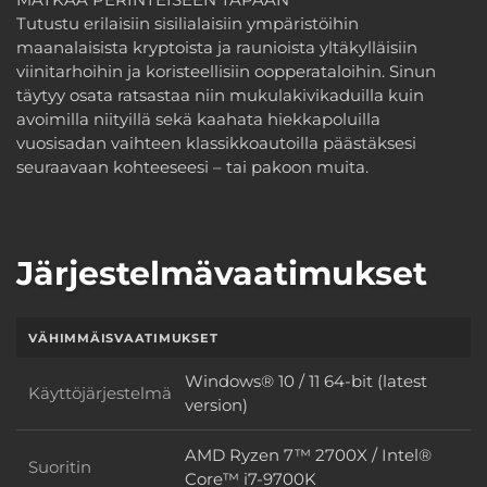
Tutustu erilaisiin sisilialaisiin ympäristöihin
maanalaisista kryptoista ja raunioista yltäkylläisiin
viinitarhoihin ja koristeellisiin oopperataloihin. Sinun
täytyy osata ratsastaa niin mukulakivikaduilla kuin
avoimilla niityillä sekä kaahata hiekkapoluilla
vuosisadan vaihteen klassikkoautoilla päästäksesi
seuraavaan kohteeseesi – tai pakoon muita.
Järjestelmävaatimukset
VÄHIMMÄISVAATIMUKSET
Windows® 10 / 11 64-bit (latest
Käyttöjärjestelmä
Käyttöjärjestelmä
version)
AMD Ryzen 7™ 2700X / Intel®
Suoritin
Suoritin
Core™ i7-9700K