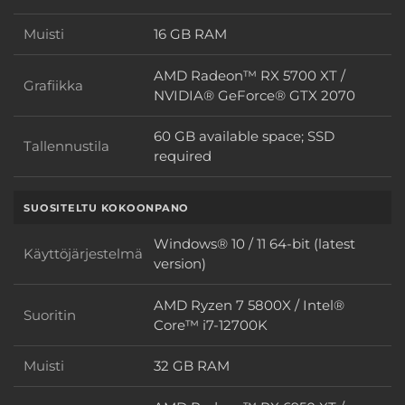
Muisti
16 GB RAM
Muisti
AMD Radeon™ RX 5700 XT /
Grafiikka
Grafiikka
NVIDIA® GeForce® GTX 2070
60 GB available space; SSD
Tallennustila
Tallennustila
required
SUOSITELTU KOKOONPANO
Windows® 10 / 11 64-bit (latest
Käyttöjärjestelmä
Käyttöjärjestelmä
version)
AMD Ryzen 7 5800X / Intel®
Suoritin
Suoritin
Core™ i7-12700K
Muisti
32 GB RAM
Muisti