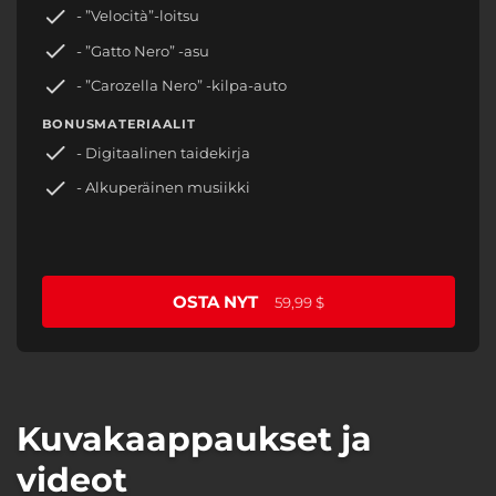
- ”Velocità”-loitsu
- ”Gatto Nero” -asu
- ”Carozella Nero” -kilpa-auto
BONUSMATERIAALIT
- Digitaalinen taidekirja
- Alkuperäinen musiikki
OSTA NYT
59,99 $
Kuvakaappaukset ja
videot