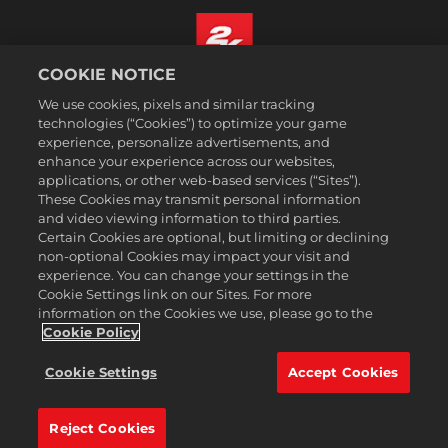
COOKIE NOTICE
Suomi
We use cookies, pixels and similar tracking
Lakitiedot
technologies (“Cookies”) to optimize your game
experience, personalize advertisements, and
Tietosuojakäytäntö
enhance your experience across our websites,
Evästekäytäntö
applications, or other web-based services (“Sites”).
These Cookies may transmit personal information
Tuki
and video viewing information to third parties.
Älkää myykö tai jakako henkilötietojani
Certain Cookies are optional, but limiting or declining
Order Lookup & Refunds
non-optional Cookies may impact your visit and
experience. You can change your settings in the
2K Ad Partners
Cookie Settings link on our Sites. For more
information on the Cookies we use, please go to the
©2016-2026 Take-Two Interactive Software Inc. 2K, Firaxis Games,
Civilization, and their respective logos are trademarks of Take-Two
Cookie Policy
Interactive Software, Inc. All rights reserved.
Kaikki tällä sivustolla mainitut tavaramerkit ovat omistajiensa
Cookie Settings
Accept Cookies
omaisuutta.
Reject Cookies