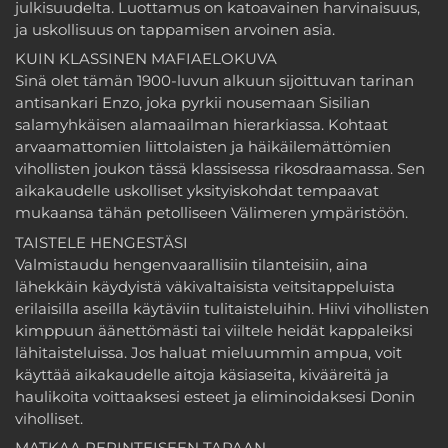
julkisuudelta. Luottamus on katoavainen harvinaisuus,
ja uskollisuus on tappamisen arvoinen asia.
KUIN KLASSINEN MAFIAELOKUVA
Sinä olet tämän 1900-luvun alkuun sijoittuvan tarinan
antisankari Enzo, joka pyrkii nousemaan Sisilian
salamyhkäisen alamaailman hierarkiassa. Kohtaat
arvaamattomien liittolaisten ja häikäilemättömien
vihollisten joukon tässä klassisessa rikosdraamassa. Sen
aikakaudelle uskolliset yksityiskohdat tempaavat
mukaansa tähän petolliseen Välimeren ympäristöön.
TAISTELE HENGESTÄSI
Valmistaudu hengenvaarallisiin tilanteisiin, aina
lähekkäin käydyistä väkivaltaisista veitsitappeluista
erilaisilla aseilla käytäviin tulitaisteluihin. Hiivi vihollisten
kimppuun äänettömästi tai viiltele heidät kappaleiksi
lähitaisteluissa. Jos haluat mieluummin ampua, voit
käyttää aikakaudelle aitoja käsiaseita, kivääreitä ja
haulikoita voittaaksesi esteet ja eliminoidaksesi Donin
viholliset.
MATKAA PERINTEISEEN TAPAAN