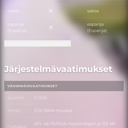
saksa
saksa
saksa
espanja
espanja
espanja (Espanja)
(Espanja)
(Espanja)
Näytä kaikki 6 tuettua kieltä
Järjestelmävaatimukset
VÄHIMMÄISVAATIMUKSET
Suoritin
2 GHz
Suoritin
Muisti
3 Gt RAM-muistia
Muisti
ATI- tai NVIDIA-näytönohjain ja 512 Mt
Grafiikka