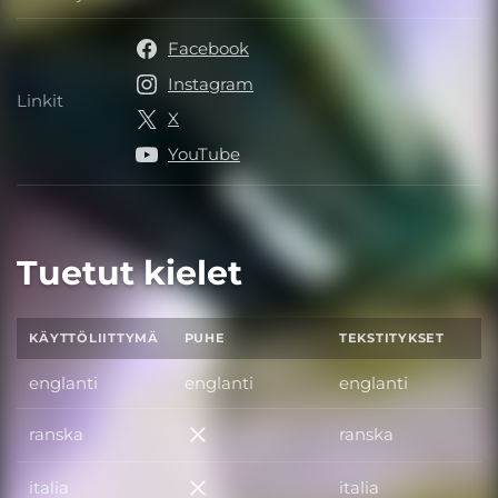
Julkaisija
Facebook
Instagram
Linkit
Linkit
X
YouTube
Tuetut kielet
KÄYTTÖLIITTYMÄ
PUHE
TEKSTITYKSET
englanti
englanti
englanti
ranska
ranska
ranska
italia
italia
italia