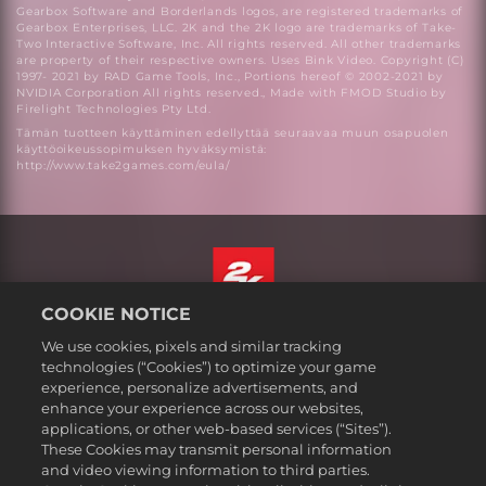
Gearbox Software and Borderlands logos, are registered trademarks of
Gearbox Enterprises, LLC. 2K and the 2K logo are trademarks of Take-
Two Interactive Software, Inc. All rights reserved. All other trademarks
are property of their respective owners. Uses Bink Video. Copyright (C)
1997- 2021 by RAD Game Tools, Inc., Portions hereof © 2002-2021 by
NVIDIA Corporation All rights reserved., Made with FMOD Studio by
Firelight Technologies Pty Ltd.
Tämän tuotteen käyttäminen edellyttää seuraavaa muun osapuolen
käyttöoikeussopimuksen hyväksymistä:
http://www.take2games.com/eula/
COOKIE NOTICE
Suomi
We use cookies, pixels and similar tracking
Lakitiedot
technologies (“Cookies”) to optimize your game
experience, personalize advertisements, and
Tietosuojakäytäntö
enhance your experience across our websites,
Evästekäytäntö
applications, or other web-based services (“Sites”).
These Cookies may transmit personal information
Tuki
and video viewing information to third parties.
Älkää myykö tai jakako henkilötietojani