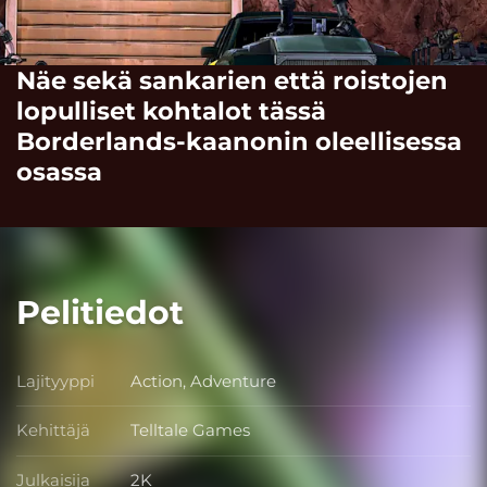
Näe sekä sankarien että roistojen
lopulliset kohtalot tässä
Borderlands-kaanonin oleellisessa
osassa
Pelitiedot
Lajityyppi
Action, Adventure
Lajityyppi
Kehittäjä
Telltale Games
Kehittäjä
Julkaisija
2K